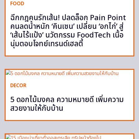
FOOD
ฉีกกฎคนรักเส้น! ปลดล็อก Pain Point
คนลดน้ำหนัก ‘คินเซน’ เปลี่ยน ‘อกไก่’ สู่
‘เส้นไร้แป้ง’ นวัตกรรม FoodTech เนื้อ
นุ่มตอบโจทย์เทรนด์เฮลตี้
DECOR
5 ดอกไม้มงคล ความหมายดี เพิ่มความ
สวยงามให้กับบ้าน