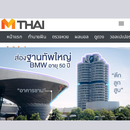
Skip to content
menu
หน้าแรก
ทำนายฝัน
ตรวจหวย
ผลบอล
ดูดวง
วอลเปเปอร
ไลฟ์สไตล์