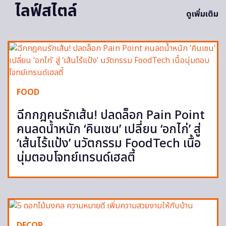
ไลฟ์สไตล์
ดูเพิ่มเติม
FOOD
ฉีกกฎคนรักเส้น! ปลดล็อก Pain Point
คนลดน้ำหนัก ‘คินเซน’ เปลี่ยน ‘อกไก่’ สู่
‘เส้นไร้แป้ง’ นวัตกรรม FoodTech เนื้อ
นุ่มตอบโจทย์เทรนด์เฮลตี้
DECOR