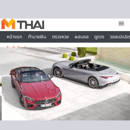
Skip to content
menu
หน้าแรก
ทำนายฝัน
ตรวจหวย
ผลบอล
ดูดวง
วอลเปเปอร
ไลฟ์สไตล์