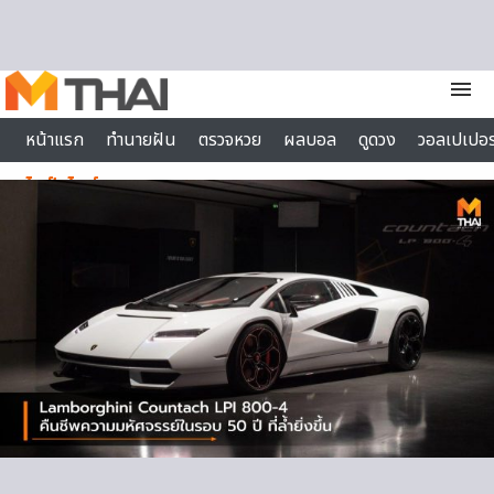
Skip to content
menu
หน้าแรก
ทำนายฝัน
ตรวจหวย
ผลบอล
ดูดวง
วอลเปเปอร
ไลฟ์สไตล์