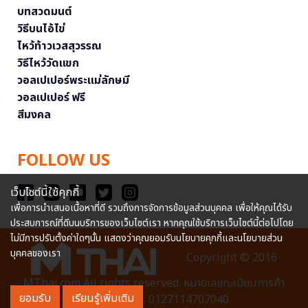
บทสวดมนต์
วิธีบนไอ้ไข่
ไหว้ท้าวเวสสุวรรณ
วิธีไหว้วัดแขก
วอลเปเปอร์พระแม่ลักษมี
วอลเปเปอร์ ฟรี
สีมงคล
FOLLOW US
เว็บไซต์นี้ใช้คุกกี้
เพื่อการนำเสนอเนื้อหาที่ดี รวมถึงการจัดการข้อมูลส่วนบุคคล เพื่อให้คุณได้รับ
ประสบการณ์ที่ดีบนบริการของเว็บไซต์เรา หากคุณใช้บริการเว็บไซต์นี้ต่อไปโดย
ไม่มีการปรับตั้งค่าใดๆนั้น แสดงว่าคุณยอมรับนโยบายคุกกี้และนโยบายส่วน
บุคคลของเรา
Copyright © 2016
MThai.com All rights reserved. หมายเลขทะเบียนการค้า
ยอมรับ
เรียนรู้เพิ่มเติม
อิเล็กทรอนิกส์ : 0127114707040