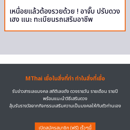
เหนื่อยแล้วต้องรวยด้วย ! อาจั๊บ ปรับดวง
เฮง แนะ ทะเบียนรถเสริมอาชีพ
MThai เชื่อในสิ่งที่ทำ ทำในสิ่งที่เชื่อ
รับข่าวสารเลขมงคล สถิติเลขดัง ดวงรายวัน รายเดือน รายปี
พร้อมแนะนำวิธีเสริมดวง
ลุ้นรับรางวัลจากกิจกรรมเสริมความเป็นมงคลให้กับตัวท่านเอง
เปิดสมัครสมาชิก (ฟรี) เร็วๆนี้