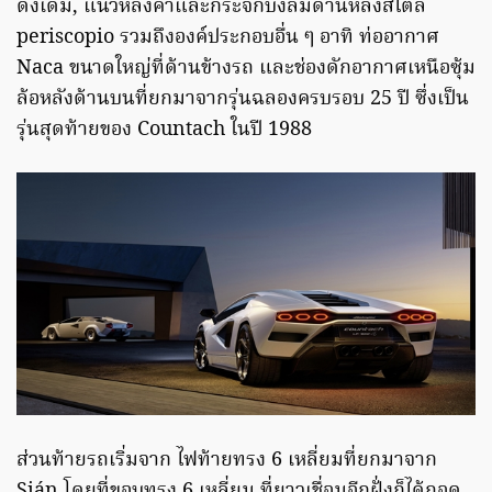
ดั้งเดิม, แนวหลังคาและกระจกบังลมด้านหลังสไตล์
periscopio รวมถึงองค์ประกอบอื่น ๆ อาทิ ท่ออากาศ
Naca ขนาดใหญ่ที่ด้านข้างรถ และช่องดักอากาศเหนือซุ้ม
ล้อหลังด้านบนที่ยกมาจากรุ่นฉลองครบรอบ 25 ปี ซึ่งเป็น
รุ่นสุดท้ายของ Countach ในปี 1988
ส่วนท้ายรถเริ่มจาก ไฟท้ายทรง 6 เหลี่ยมที่ยกมาจาก
Sián โดยที่ขอบทรง 6 เหลี่ยม ที่ยาวเชื่อมอีกฝั่งก็ได้ถอด