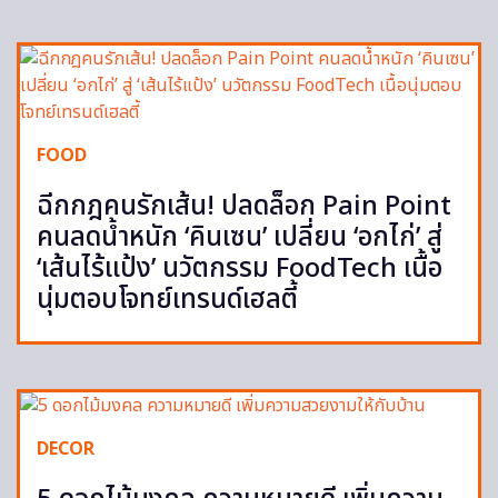
FOOD
ฉีกกฎคนรักเส้น! ปลดล็อก Pain Point
คนลดน้ำหนัก ‘คินเซน’ เปลี่ยน ‘อกไก่’ สู่
‘เส้นไร้แป้ง’ นวัตกรรม FoodTech เนื้อ
นุ่มตอบโจทย์เทรนด์เฮลตี้
DECOR