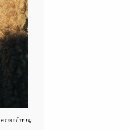
 มีความกล้าหาญ