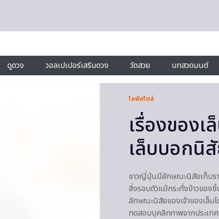
ดูดวง
วอลเปเปอร์เสริมดวง
วัดสวย
บทสวดมนต์
ไลฟ์สไตล์
เรื่องของเล
เล็บบอกนิสั
ชาวญี่ปุ่นมีลักษณะนิสัยเก็บร
สิ่งรอบตัวแม้กระทั่งข้าวของช
ลักษณะนิสัยของเจ้าของเล็บได
ทดสอบบุคลิกภาพจากประเทศญี่