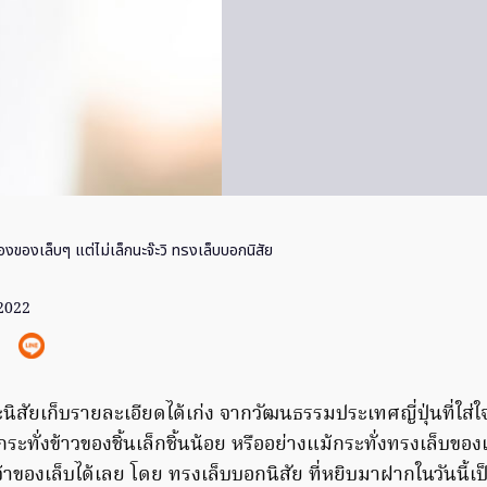
่องของเล็บๆ แต่ไม่เล็กนะจ๊ะวิ ทรงเล็บบอกนิสัย
 2022
ะนิสัยเก็บรายละเอียดได้เก่ง จากวัฒนธรรมประเทศญี่ปุ่นที่ใส
้กระทั่งข้าวของชิ้นเล็กชิ้นน้อย หรืออย่างแม้กระทั่งทรงเล็บข
าของเล็บได้เลย โดย ทรงเล็บบอกนิสัย ที่หยิบมาฝากในวันนี้เ