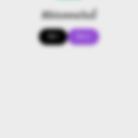
สีอัปมงคลวันนี้
สีดำ
สีม่วง