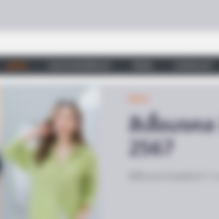
ดูดวง
วอลเปเปอร์เสริมดวง
วัดสวย
บทสวดมนต์
สีมงคล
สีเสื้อมงค
2567
สีเสื้อมงคล วันพฤหัสบดี 11