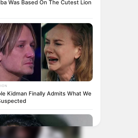
mba Was Based On The Cutest Lion
nds Millions To Transform Herself
arbie Doll!
appened To The Blue Lagoon Cast?
RION
em Now
ole Kidman Finally Admits What We
 Suspected