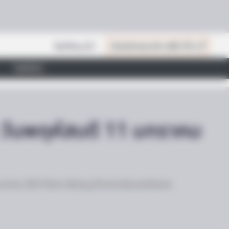
สินค้าแนะนำ
เปิดสมัครสมาชิก (ฟรี) เร็วๆ นี้
ไลฟ์สไตล์
ล วันพฤหัสบดี 11 มกราคม
 มกราคม 2567 สีแดง เลือดหมู ดีทางการเงินและโชคลาภ