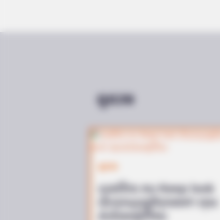
RADAR MEDIA
Grandpa Leaves Wife For Younger
Bride — Then The Ex-Wife Acts
ดูดวง
ดูดวง
เบอร์โทร คน Keep look
เป๊ะทุกมุมดูดีทุกองศา คุณ
ล่ะมีเลขคู่นี้ไหม