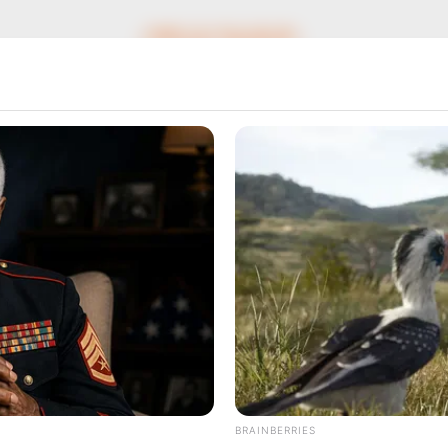
สีเสื้อมงคล วันพฤหัสบดี
นักเขียน
อ.มิก พชร ทูตเทวะ
ou
BRAINBERRIES