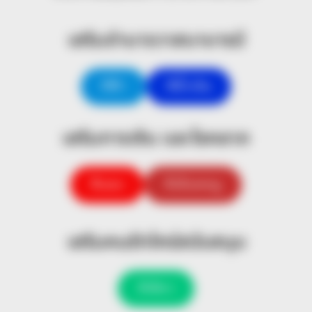
เสริมอำนาจวาสนาบารมี
สีฟ้า
สีน้ำเงิน
เสริมการเงิน และโชคลาภ
สีแดง
สีเลือดหมู
เสริมคนรักใคร่สนับสนุน
สีเขียว