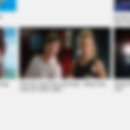
to
It's No
Has Thi
RADAR MEDIA
r Everyone—#11 Is Too
11 Stars Who Look Totall
ning
'The OC' Cast Then And Now - Where Are
These P
They 20 Years Later?
70's