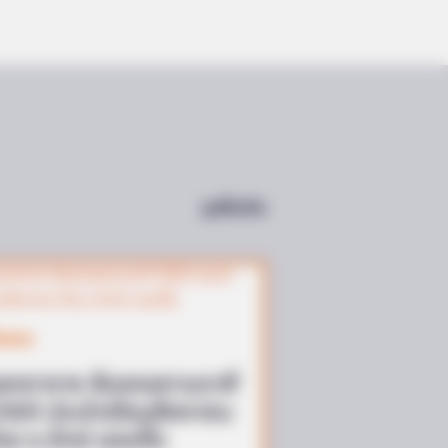
O SHARP
in Fog? Neurologists Pleads: Do
s Every Night Before Sleep
ดูเพิ่มเติม
ีมงคล
จกตาราง สีมงคลตามราศี
569 ประจำเดือนสิงหาคม
ดย อ.รักษ์ เลขเด็ด