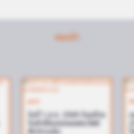
BUZZDAY
NEUR
Dumbest Fails: Viral Idiots! The
Bra
แนะนำ
Funniest Fails Caught On Camera
Thi
ดูดวง
ส
วันที่ 1 ส.ค. 2569 วันคล้าย
แ
วันสำเร็จมรรคผลพระโพธิ
2
สัตว์กวนอิม
โ