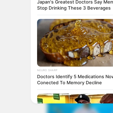
Japan's Greatest Doctors Say Memo
Stop Drinking These 3 Beverages
Her Story Isn't What You Think—You'
Surprised
2025’s Most Impactful Celebrity Fare
NEURO SHARP
Doctors Identify 5 Medications No
Conected To Memory Decline