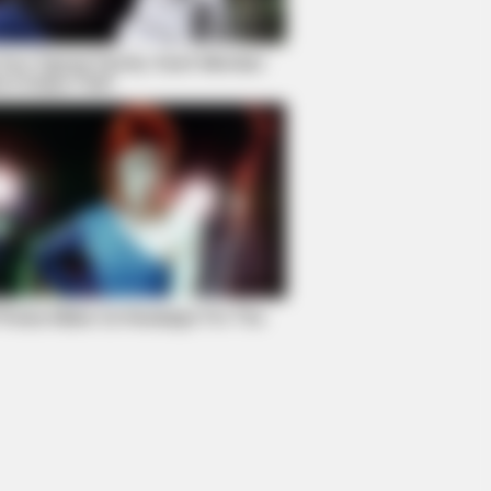
t Your Typical Family: Each Member
s Unique Trait!
y Different With Natural Hair
hotos Make Us Nostalgic For The