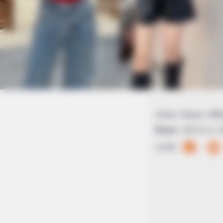
Home
/
สีมงคล
/ สีเส
สีมงคล
|
10 ม.ค. 
แบ่งปัน