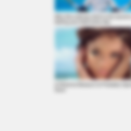
Why this ordinary drink is the secret 
feeling your best every day
FOODIEFRIEND
These Walmart Photos Are Not Fo
Much
A Rihanna Museum Is Probably Ope
Soon