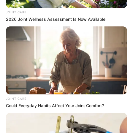
JOINT CARE
2026 Joint Wellness Assessment Is Now Available
$20,000 In Personal Debt? You're Being Bleed Dry
Every Single Month
JG WENTWORTH
A Duel Between A Cat And A Bird Is Captivating The
Internet
BUZZ DAY
Bear Approaches Cat: What Happens Next Is Pure
Magic
BUZZ DAY
JOINT CARE
Could Everyday Habits Affect Your Joint Comfort?