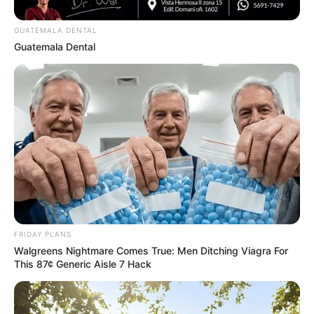
BRAINBERRIES
GUATEMALA DENTAL
Guatemala Dental
Arthrologist Begs To Stop Buying Knee Braces - Do
This Instead
FRIDAY PLANS
FORGE BODY
Walgreens Nightmare Comes True: Men Ditching Viagra For
This 87¢ Generic Aisle 7 Hack