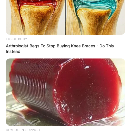
Guatemala Dental
GUATEMALA DENTAL
FORGE BODY
Arthrologist Begs To Stop Buying Knee Braces - Do This
Instead
Pfizer's Worst Nightmare: Men Canceling $80
Prescriptions For This 87¢ Blue Pill Hack
GLYCOGEN SUPPORT
FRIDAY PLANS