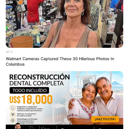
เนื้อหาที่ได้รับการโปรโมต
MFH
Walmart Cameras Captured These 30 Hilarious Photos In
Columbus
Surgeons: This Simple Method Ends Joint Pain &
Arthritis! Try It!
FORGE BODY
Take A Look At Demi Moore's Most Iconic And
Provocative Roles