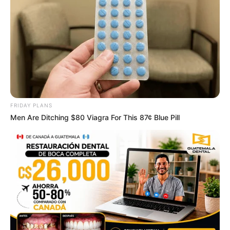
FRIDAY PLANS
Men Are Ditching $80 Viagra For This 87¢ Blue Pill
TV Couples Who Would Never Be Together: 9 Is Just
Too Weird
BRAINBERRIES