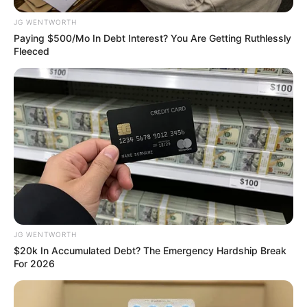
Her Story Isn't What You Think—You''ll Be Surprised
JG WENTWORTH
BRAINBERRIES
Paying $500/Mo In Debt Interest? You Are Getting Ruthlessly
Fleeced
Bollywood’s Boldest Dance Scenes Still Trending
JG WENTWORTH
BRAINBERRIES
$20k In Accumulated Debt? The Emergency Hardship Break
Enter A World Of Weirdness: 8 Horror Movies Where
For 2026
Nobody Dies
BRAINBERRIES