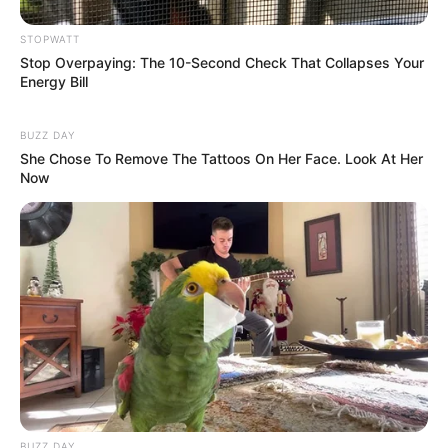
Just Stop Eating These 3 Foods
NEUROMIND PRO
STOPWATT
Stop Overpaying: The 10-Second Check That Collapses Your
Energy Bill
BUZZ DAY
She Chose To Remove The Tattoos On Her Face. Look At Her
Now
Japan's Oldest Doctors Say Memory Loss Isn't Age:
Just Stop Drinking These 3 Beverages
NEUROMIND PRO
BUZZ DAY