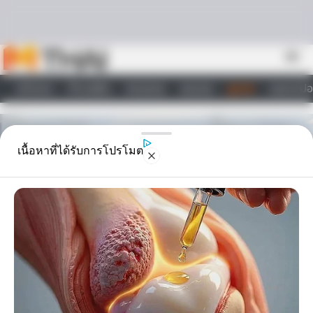
Skip to content
menu
หน้าแรก
ทำนายฝัน
ตรวจหวย
ผลบอล
ดูดวง
วอลเปเปอ
ไลฟ์สไตล์
เนื้อหาที่ได้รับการโปรโมต