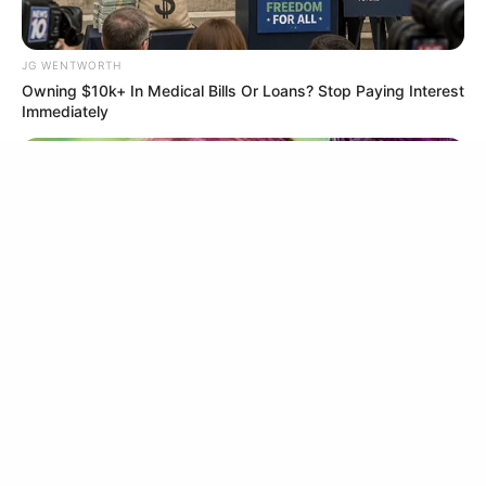
ไม่มีการปรับตั้งค่าใดๆนั้น แสดงว่าคุณยอมรับนโยบายคุกกี้และนโยบายส่วน
Disney’s Live-Action Simba Was Based On The
บุคคลของเรา
Cutest Lion Cub Ever
BRAINBERRIES
JG WENTWORTH
Owning $10k+ In Medical Bills Or Loans? Stop Paying Interest
ยอมรับ
เรียนรู้เพิ่มเติม
Immediately
Critics Were Impressed By The Way She Portrayed
Grace Kelly
BUZZ DAY
BRAINBERRIES
Remember Lizzie? Take A Deep Breath Before You See Her
Now
Remember Them? These '90s Couples Defined An
Era—See The Complete List