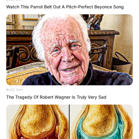
Watch This Parrot Belt Out A Pitch-Perfect Beyonce Song
Japan's Greatest Doctors Say Memory Loss Isn't
Age: Just Stop Drinking These 3 Beverages
NEUROMIND PRO
BUZZ DAY
The Tragedy Of Robert Wagner Is Truly Very Sad