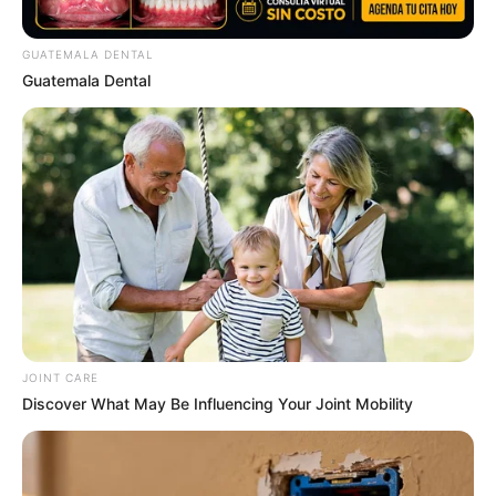
GUATEMALA DENTAL
Guatemala Dental
The 90s Was A Fantastic Decade For Fans Of Action
Movies
BRAINBERRIES
JOINT CARE
Discover What May Be Influencing Your Joint Mobility