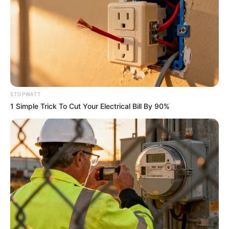
Who Will Take On The Iconic Role Next? Bond
Casting Rumors
BRAINBERRIES
STOPWATT
1 Simple Trick To Cut Your Electrical Bill By 90%
Remember These Iconic '90s Couples? See The List
That Defined A Generation
BRAINBERRIES