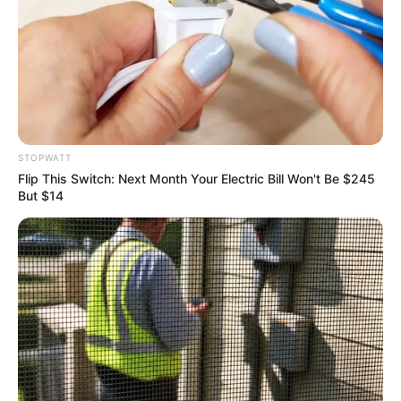
Remember Hensel Twins? Grab Tissues Before You
See Them Now
BUZZ DAY
STOPWATT
Flip This Switch: Next Month Your Electric Bill Won't Be $245
But $14
Japan's Oldest Doctors Say Memory Loss Isn't Age: