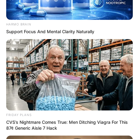
HARMO BRAIN
Unveiling Hypocrisy: 15 Taboos The Bible
Support Focus And Mental Clarity Naturally
Condemns!
BRAINBERRIES
FRIDAY PLANS
CVS’s Nightmare Comes True: Men Ditching Viagra For This
87¢ Generic Aisle 7 Hack
Mystery Solved: Here's Why These 9 Actors Left
Their TV Shows