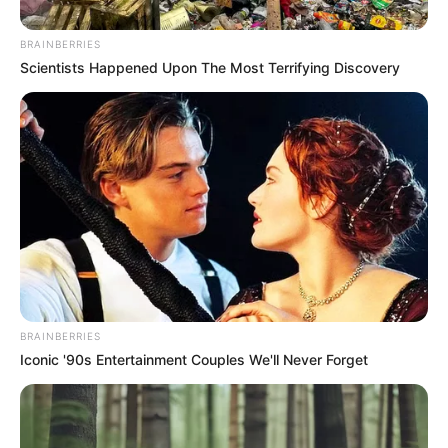
BRAINBERRIES
Scientists Happened Upon The Most Terrifying Discovery
สีอับโชค ไม่ควรใช้
สีเขียว
BRAINBERRIES
คำทำนายโดย อ.มิก พชร ทูตเทวะ
Iconic '90s Entertainment Couples We'll Never Forget
ขอบคุณรูปเสื้อผ้าสวยๆจากเพจ :Phatcha Brand