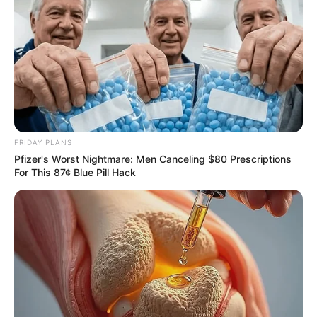
FRIDAY PLANS
Pfizer's Worst Nightmare: Men Canceling $80 Prescriptions
For This 87¢ Blue Pill Hack
Remember Hensel Twins? Take A Deep Breath Before
You See Them Now
BUZZDAY
Colorado Elk's Surprising Response After Being
Freed From Tire
BUZZ DAY