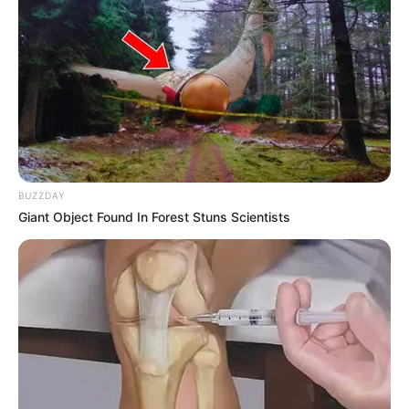
นโยบายคุกกี้
นโยบายการคุ้มครองข้อมูลส่วนบุคคล
ติดต่อเรา
เกี่ยวกับเอ็มไทย
TOP CONTENT
วัดสวย
BUZZDAY
Giant Object Found In Forest Stuns Scientists
วัดสวยเชียงใหม่
เว็บไซต์นี้ใช้คุกกี้
ทำนายฝัน
เพื่อการนำเสนอเนื้อหาที่ดี รวมถึงการจัดการข้อมูลส่วนบุคคล เพื่อให้คุณได้รับ
สถิติหวยรายเดือน
ประสบการณ์ที่ดีบนบริการของเว็บไซต์เรา หากคุณใช้บริการเว็บไซต์นี้ต่อไปโดย
ดวงรายวัน
ไม่มีการปรับตั้งค่าใดๆนั้น แสดงว่าคุณยอมรับนโยบายคุกกี้และนโยบายส่วน
บทสวดมนต์
บุคคลของเรา
วิธีบนไอ้ไข่
ไหว้ท้าวเวสสุวรรณ
ยอมรับ
เรียนรู้เพิ่มเติม
วิธีไหว้วัดแขก
วอลเปเปอร์พระแม่ลักษมี