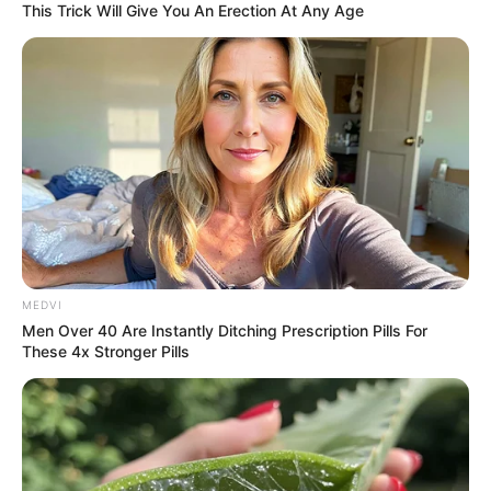
This Trick Will Give You An Erection At Any Age
แนะนำ
ดูดวง
MEDVI
ดูเพิ่มเติม
Men Over 40 Are Instantly Ditching Prescription Pills For
These 4x Stronger Pills
ดูดวง