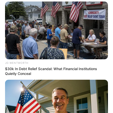
Why this ordinary drink is the secret to feeling your
best every day
CTA LOVE
JG WENTWORTH
$30k In Debt Relief Scandal: What Financial Institutions
Quietly Conceal
The Rarest And Most Valuable Card In The Whole
World
BRAINBERRIES