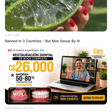
เบอร์โทร คน Keep look เป๊ะทุกมุมดูดี
ทุกองศา คุณล่ะมีเลขคู่นี้ไหม
VIRIFLOW
Banned In 3 Countries – But Men Swear By It!
ดูดวง
วันที่ 1 ส.ค. 2569 วันคล้ายวันสำเร็จ
มรรคผลพระโพธิสัตว์กวนอิม
GUATEMALA DENTAL
สีมงคล