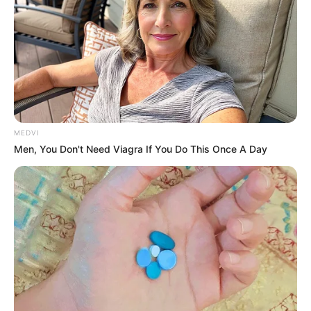
Magnetic Floating Bed: All That Luxury For Mere $1.6
Mil?
BRAINBERRIES
MEDVI
Men, You Don't Need Viagra If You Do This Once A Day
Feeling Tired? Here's The Trick To Perform Better
MEDVI