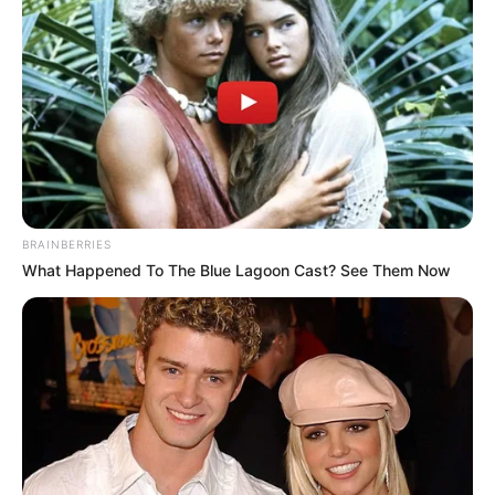
Shocking Turn Of Event: Actors Who Pursued
Controversial Careers
BRAINBERRIES
BRAINBERRIES
What Happened To The Blue Lagoon Cast? See Them Now
Why this ordinary drink is the secret to feeling your