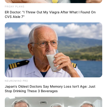
FRIDAY PLANS
Men 45+ Are Trying This To Perform Better
ER Doctor: "I Threw Out My Viagra After What I Found On
MEDVI
CVS Aisle 7"
NEUROMIND PRO
Arthrologist Begs To Stop Buying Knee Braces - Do
Japan's Oldest Doctors Say Memory Loss Isn't Age: Just
This Instead
Stop Drinking These 3 Beverages
FORGE BODY
Groom Splits Pants In Viral Wedding Photo Disaster!
BUZZDAY