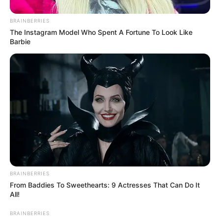
BRAINBERRIES
The Instagram Model Who Spent A Fortune To Look Like
Barbie
เนื้อหาที่ได้รับการโปรโมต
BRAINBERRIES
From Baddies To Sweethearts: 9 Actresses That Can Do It
Dare To Watch: 6 Movies So Bad They're Good
All!
BRAINBERRIES
BRAINBERRIES