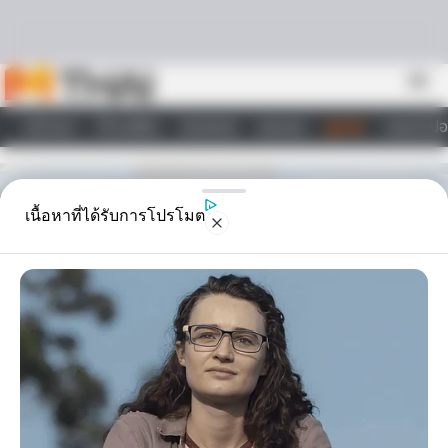
Skip to content
menu
หน้าแรก
ทำนายฝัน
ตรวจหวย
ผลบอล
ดูดวง
วอลเปเปอ
ไลฟ์สไตล์
เนื้อหาที่ได้รับการโปรโมต