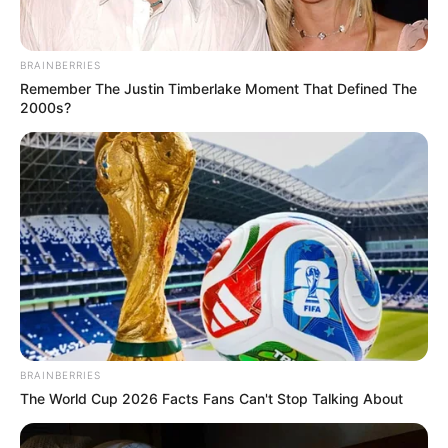
best every day
CTA FAVORITE
BRAINBERRIES
Remember The Justin Timberlake Moment That Defined The
2000s?
Why this ordinary drink is the secret to feeling your
best every day
CTA FAVORITE
BRAINBERRIES
The World Cup 2026 Facts Fans Can't Stop Talking About