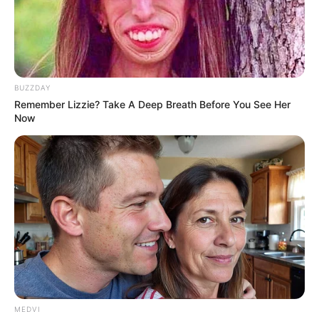
Urologists: This 3-Minute Bedtime Ritual Works
While You Sleep
VIRIFLOW
BUZZDAY
Remember Lizzie? Take A Deep Breath Before You See Her
Now
$15k In Unmanageable Debt? The "Relief Program"
Creditors Hide From You
JG WENTWORTH
MEDVI