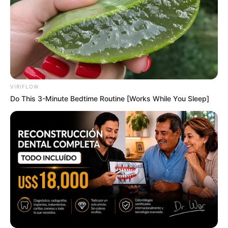
The 30-Second Morning Habit For Sharper Focus
HARMO BRAIN
VIRIFLOW
Do This 3-Minute Bedtime Routine [Works While You Sleep]
This New Will Give You An Erection After +45
MEDVI