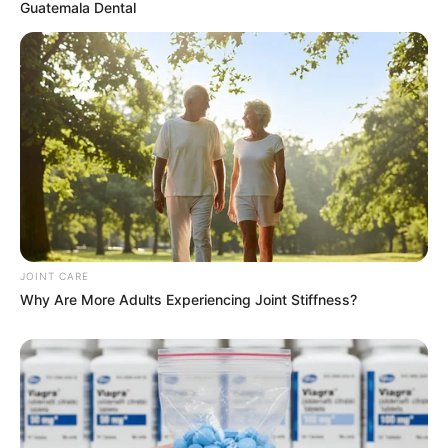
Guatemala Dental
แจกตาราง สีมงคลตามราศี 2569 ประจำ
เดือนสิงหาคม โดย อ.รักษ์ เลขเด็ด
สีมงคล
ดูเพิ่มเติม
JOINT CARE
Why Are More Adults Experiencing Joint Stiffness?
สีมงคล
แจกตาราง สีมงคลตามราศี 2569 ประจำ
เดือนกรกฎาคม โดย อ.รักษ์ เลขเด็ด