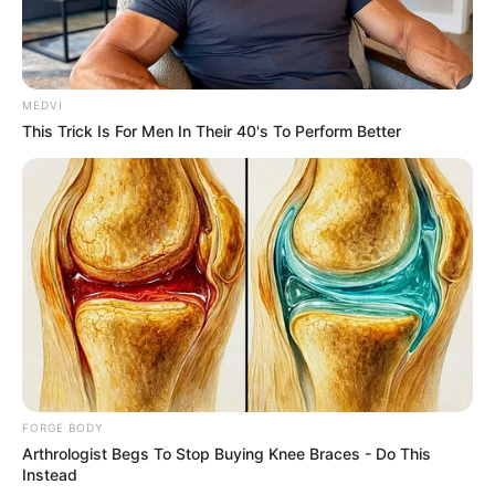
MEDVI
This Trick Is For Men In Their 40's To Perform Better
Tropes Hollywood Invented That Have Nothing To Do
With Reality
BRAINBERRIES
FORGE BODY
Arthrologist Begs To Stop Buying Knee Braces - Do This
Instead