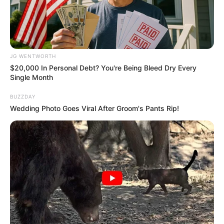
JG WENTWORTH
$20,000 In Personal Debt? You're Being Bleed Dry Every
Single Month
BUZZDAY
Wedding Photo Goes Viral After Groom's Pants Rip!
The Most Surprising Things About FIFA World Cup
2026
BRAINBERRIES