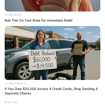
FORGE BODY
Rub This On Your Knee For Immediate Relief
Owning $10k+ In Medical Bills Or Loans? Stop
Paying Interest Immediately
JG WENTWORTH
JG WENTWORTH
If You Owe $20,000 Across 4 Credit Cards, Stop Sending 4
Separate Checks
BUZZ DAY