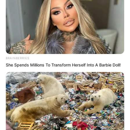
แบ่งปัน
สีมงคลที่ควรใช้
สีน้ำตาล เทา เสริมอำนาจวาสนาบารมี
BRAINBERRIES
สีฟ้า คราม น้ำเงิน กรมท่า ดีทางการเงินและโชค
She Spends Millions To Transform Herself Into A Barbie Doll!
ลาภ
สีชมพู บานเย็น ดีทางคนรักใคร่สนับสนุน