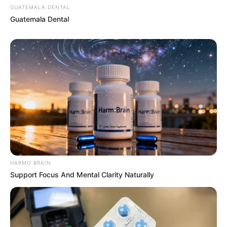
GUATEMALA DENTAL
Guatemala Dental
How To Get An Erection Even After 60!
MEDVI
HARMO BRAIN
Support Focus And Mental Clarity Naturally