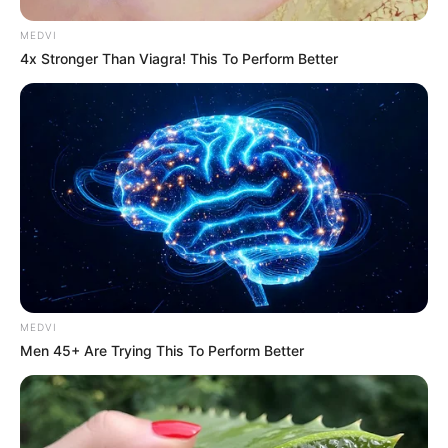
MEDVI
4x Stronger Than Viagra! This To Perform Better
Walgreens Hides This $1 Generic Viagra - Here's The
Aisle It's Really In.
FRIDAY PLANS
MEDVI
Men 45+ Are Trying This To Perform Better