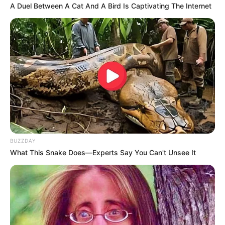
A Duel Between A Cat And A Bird Is Captivating The Internet
Surgeons: This Simple Method Ends Joint Pain &
Arthritis! Try It!
FORGE BODY
BUZZDAY
What This Snake Does—Experts Say You Can't Unsee It