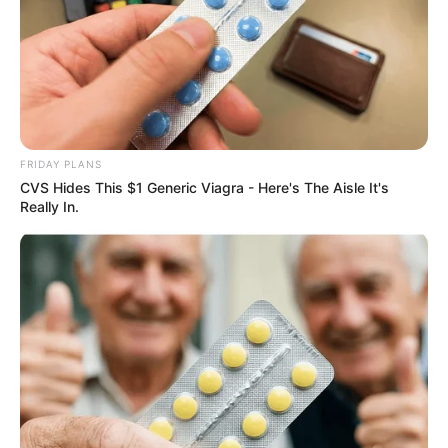
Japan's Oldest Doctors Say Memory Loss Isn't Age:
FRIDAY PLANS
Just Stop Drinking These 3 Beverages
CVS Hides This $1 Generic Viagra - Here's The Aisle It's
NEUROMIND PRO
Really In.