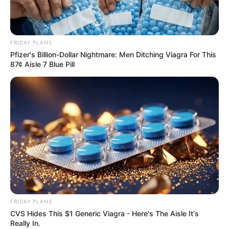
FRIDAY PLANS
Pfizer's Billion-Dollar Nightmare: Men Ditching Viagra For This
87¢ Aisle 7 Blue Pill
10 World Cup 2026 Facts Every Football Fan Should
Know
BRAINBERRIES
FRIDAY PLANS
CVS Hides This $1 Generic Viagra - Here's The Aisle It's
Really In.