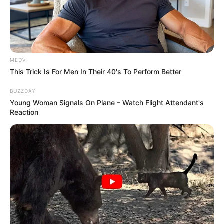
The Best Tarantino Movie Yet
BRAINBERRIES
MEDVI
This Trick Is For Men In Their 40's To Perform Better
BUZZDAY
Young Woman Signals On Plane – Watch Flight Attendant's
Reaction
The Real Reason Steve Carell Left 'The Office'
BRAINBERRIES