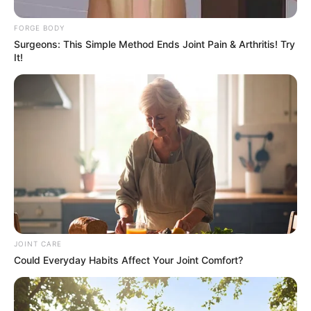
This Movie Is The Main Reason Ukraine Has Not Lost
FORGE BODY
To Russia
Surgeons: This Simple Method Ends Joint Pain & Arthritis! Try
BRAINBERRIES
It!
JOINT CARE
It's Not Your Typical Family: Each Member Has This
Could Everyday Habits Affect Your Joint Comfort?
Unique Trait!
BRAINBERRIES