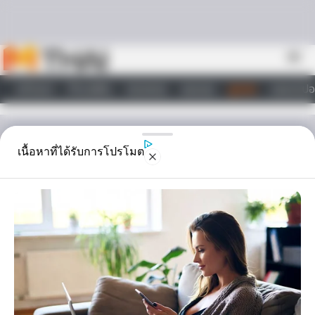
Skip to content
menu
หน้าแรก
ทำนายฝัน
ตรวจหวย
ผลบอล
ดูดวง
วอลเปเปอ
ไลฟ์สไตล์
ดูดวงรายวัน
เนื้อหาที่ได้รับการโปรโมต
ดวงรายวัน วันศุกร์ ที่ 10
มีนาคม 2566
ดวงประจำวัน วันศุกร์ ที่ 10 มีนาคม 2566