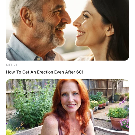
ไพ่ประจำวันของท่านในวันนี้ ไพ่รุ่งเรือง
MEDVI
How To Get An Erection Even After 60!
วันนี้ถือเป็นอีกหนึ่งวันดีดี ท่านจะพบแต่ความโชคดี
โอกาสมาถึงท่านแล้ว การงานเกิดการเปลี่ยนแปลง
ไปในทิศทางที่ดี บางท่านได้งานใหม่เจองานพิเศษ
ด้านความโสดจะพบรักต่างศาสนา การเงินสดใสกว่า
เดิม