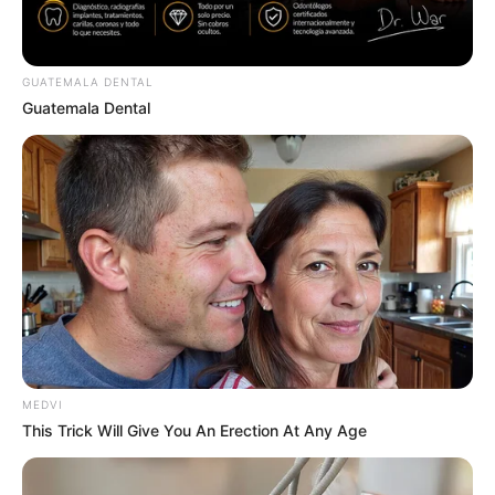
GUATEMALA DENTAL
Guatemala Dental
How Did They Get Gina Carano To Take It All Back?
BRAINBERRIES
MEDVI
This Trick Will Give You An Erection At Any Age