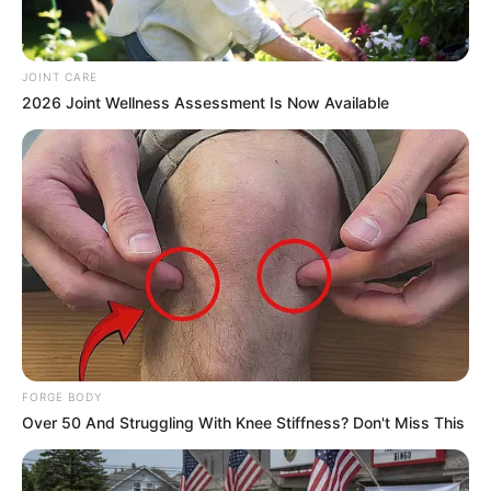
JOINT CARE
2026 Joint Wellness Assessment Is Now Available
Macaulay Culkin's Own Version Of The New ‘Home
Alone’
BRAINBERRIES
FORGE BODY
Over 50 And Struggling With Knee Stiffness? Don't Miss This