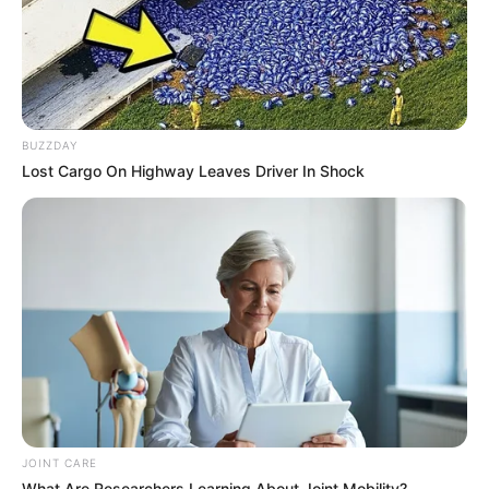
BUZZDAY
Lost Cargo On Highway Leaves Driver In Shock
Iconic '90s Entertainment Couples We'll Never Forget
BRAINBERRIES
เว็บไซต์นี้ใช้คุกกี้
เพื่อการนำเสนอเนื้อหาที่ดี รวมถึงการจัดการข้อมูลส่วนบุคคล เพื่อให้คุณได้รับ
ประสบการณ์ที่ดีบนบริการของเว็บไซต์เรา หากคุณใช้บริการเว็บไซต์นี้ต่อไปโดย
ไม่มีการปรับตั้งค่าใดๆนั้น แสดงว่าคุณยอมรับนโยบายคุกกี้และนโยบายส่วน
บุคคลของเรา
ยอมรับ
เรียนรู้เพิ่มเติม
JOINT CARE
What Are Researchers Learning About Joint Mobility?