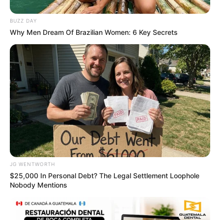
CTA LOVE
BUZZ DAY
Why Men Dream Of Brazilian Women: 6 Key Secrets
How Does "Darkest Hour" Spotted Secrets That No
One Knew?
BRAINBERRIES
JG WENTWORTH
$25,000 In Personal Debt? The Legal Settlement Loophole
Nobody Mentions