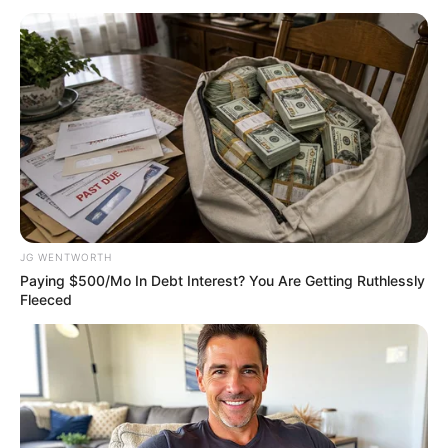
See The Incredible Physical Transformations Of
These Stars
BRAINBERRIES
JG WENTWORTH
Paying $500/Mo In Debt Interest? You Are Getting Ruthlessly
Fleeced