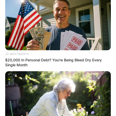
BRAINBERRIES
JG WENTWORTH
$20,000 In Personal Debt? You're Being Bleed Dry Every
Single Month
Why everything you thought you knew about water
might be wrong
CTA LOVE