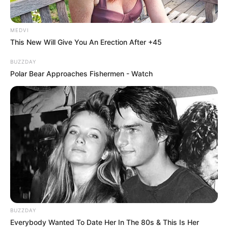
คนวันศุกร์
MEDVI
ไพ่ประจำวันของท่านในวันนี้ คือ ไพ่ช่วยเหลือ
This New Will Give You An Erection After +45
BUZZDAY
Polar Bear Approaches Fishermen - Watch
วันนี้ดวงดีในหลายๆด้าน ไม่ค่อยมีเรื่องให้ต้องกังวลใจ
ชายโสดมีเกณฑ์พบรักใหม่ การทำงานได้รับความไว้
วางใจ บางท่านได้รับการสนับสนุนในการทำงานใน
BUZZDAY
ตำแหน่งที่สูงขึ้น การเงินมีเกณฑ์ได้มาจากการเจรจา
Everybody Wanted To Date Her In The 80s & This Is Her