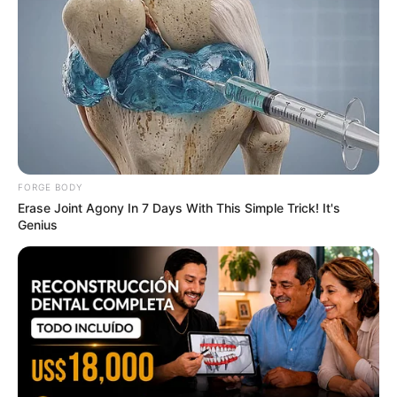
This Woman Chose To Live Like A Horse
BRAINBERRIES
FORGE BODY
Erase Joint Agony In 7 Days With This Simple Trick! It's
Genius
Top 8 Movies Based On Real Life. You Have To Watch
Them!
BRAINBERRIES