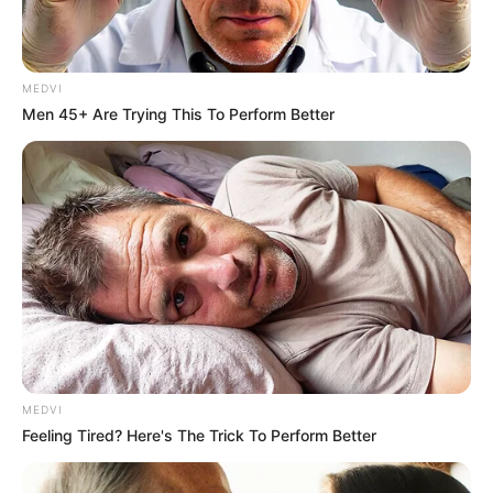
ไพ่ประจำวันของท่านในวันนี้ คือ ไพ่ทรัพย์สมบัติ
MEDVI
Men 45+ Are Trying This To Perform Better
วันนี้ดวงชะตาโดดเด่นด้านการเงิน มีเกณฑ์ได้เงินมา
จากทรัพย์สินหรือการลงทุน ใครปล่อยเช่า หรือ
ประกาศขายบ้าน ที่ดิน คอนโด จะได้รับ
ข่าว
ดีเข้ามา
ส่วนการงานภาระงานค่อนข้างมาก นั่งเก้าอี้ไม่ได้ลุก
MEDVI
ไปไหน
Feeling Tired? Here's The Trick To Perform Better
คนวันพฤหัสบดี