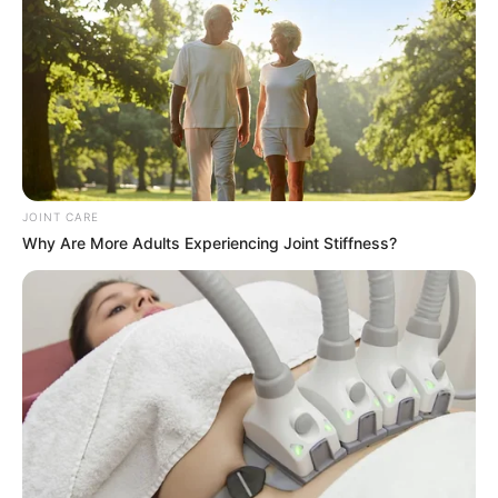
JOINT CARE
Why Are More Adults Experiencing Joint Stiffness?
A Museum To Rihanna's Glory Could Soon Be
Opened
BRAINBERRIES