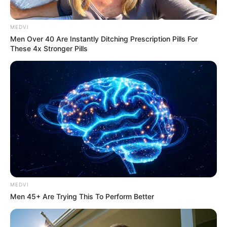
Unexpected Career Paths
BRAINBERRIES
MEDVI
Men Over 40 Are Instantly Ditching Prescription Pills For
These 4x Stronger Pills
From Albinos To Polygamists: The World's Most
Unique Families
MEDVI
BRAINBERRIES
Men 45+ Are Trying This To Perform Better
Enter A World Of Weirdness: 8 Horror Movies Where
Nobody Dies