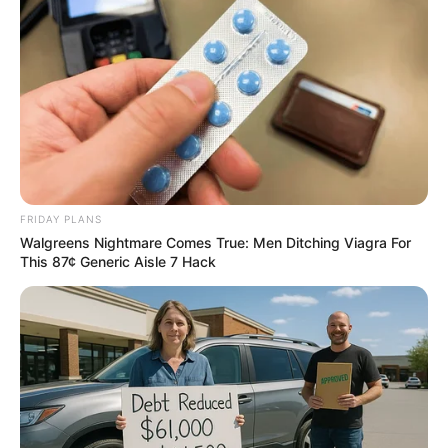
วันนี้ต้องเดินทางสายกลาง อย่าโลภมากไม่เช่นนั้น
FRIDAY PLANS
ปัญหาจะตามมาภายหลัง ความโชคดีในวันนี้คือทุก
Walgreens Nightmare Comes True: Men Ditching Viagra For
อย่างยังดำเนินไปตามปกติ ไม่น่ากังวล แต่อาจมีบาง
This 87¢ Generic Aisle 7 Hack
ท่านเผชิญปัญหาแบกรับภาระแทนคนอื่น จนตนเอง
เครียด
คนวันจันทร์
ไพ่ประจำวันของท่านในวันนี้ คือ ไพ่อุปสรรค