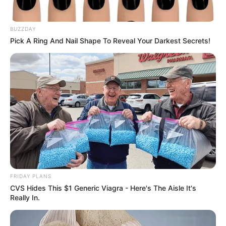
BUZZDAY
Pick A Ring And Nail Shape To Reveal Your Darkest Secrets!
Tarantino Wants To End His Career With This Movie?
BRAINBERRIES
FRIDAY PLANS
CVS Hides This $1 Generic Viagra - Here's The Aisle It's
Really In.