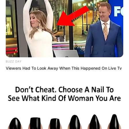
เนื้อหาที่ได้รับการโปรโมต
BUZZ DAY
Viewers Had To Look Away When This Happened On Live Tv
15 Things You Do Everyday That The Bible Forbids:
Are You Guilty?
BRAINBERRIES