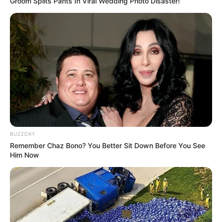
Groom Splits Pants In Viral Wedding Photo Disaster!
BRAINBERRIES
BUZZDAY
Remember Chaz Bono? You Better Sit Down Before You See
Remember The Justin Timberlake Moment That
Him Now
Defined The 2000s?
BRAINBERRIES