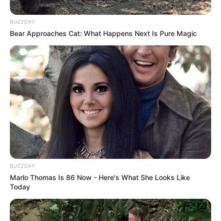
BUZZDAY
Bear Approaches Cat: What Happens Next Is Pure Magic
She Spends Millions To Transform Herself Into A
Barbie Doll!
BRAINBERRIES
BUZZDAY
Marlo Thomas Is 86 Now - Here's What She Looks Like
Today