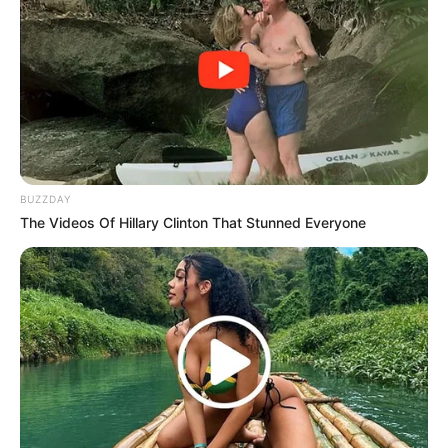
Watch The Most Jaw‑Dropping Figure Skating
Moments
BRAINBERRIES
BUZZDAY
The Videos Of Hillary Clinton That Stunned Everyone
Why this ordinary drink is the secret to feeling your
best every day