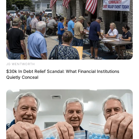
Why this ordinary drink is the secret to feeling your
best every day
CTA FAVORITE
JG WENTWORTH
$30k In Debt Relief Scandal: What Financial Institutions
Quietly Conceal
It Might Be Quentin Tarantino's Last Movie
BRAINBERRIES