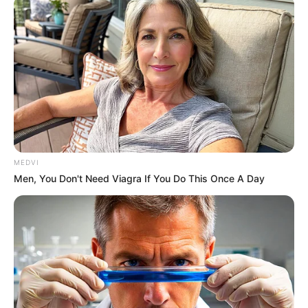
วันนี้ดีกว่าหลายวันที่ผ่านมา ผลของบุญที่ทำมาส่ง
MEDVI
ผลทำให้ท่านมีความสุข การงานได้รับความร่วมมือ
Men, You Don't Need Viagra If You Do This Once A Day
ช่วยเหลืออย่างดี งานส่วนตัวลูกค้าให้ความสนใจ
ด้านการเงินแม้จะได้เข้ามาช้าหน่อย แต่ชัวร์ มีเกณฑ์
พบรักต่างศาสนา
คนวันพุธ