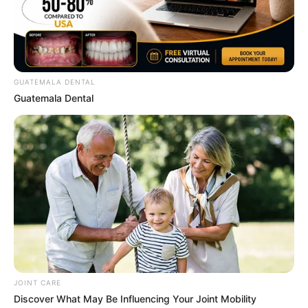
ใหม่ การเงินค่อนข้างแย่ เงินกำลังจะหมดกระเป๋า
ยามมงคลความสำเร็จ ทรัพย์ ลาภยศ
ก่อเกิด
GUATEMALA DENTAL
Guatemala Dental
เวลา 8.25-10.48 น.และ 15.37-18.00 น.
วันนี้ก่อนออกจากบ้านไปทำงาน ไป
ค้าขาย
ทิศมงคลเสริมความเฮงคือ ทิศตะวันออก ให้พนมมือ
อธิษฐาน ดึงดูดพลังงานด้านบวกช่วยให้ชีวิตประสบความ
สำเร็จตลอดทั้งวัน
JOINT CARE
Discover What May Be Influencing Your Joint Mobility