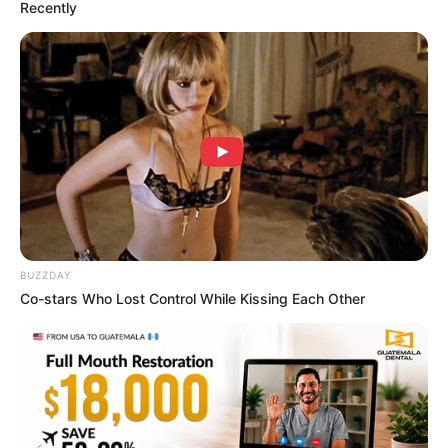
Recently
คนวันเสาร์
ไพ่ประจำวันของท่านในวันนี้ คือ ไพ่ตกต่ำ
BUZZDAY
Co-stars Who Lost Control While Kissing Each Other
วันนี้อาจรู้สึกผิดหวัง เสียใจไปเสียทุกอย่าง อย่า
คิดมากครับ เดี๋ยวจะแย่กว่าเดิม การงานไม่ลงตัว
รู้สึกเหมือนถึงทางตัน ได้เวลาคิดใหม่ เปลี่ยนแปลง