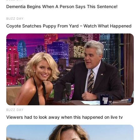
Dementia Begins When A Person Says This Sentence!
BUZZ DAY
Coyote Snatches Puppy From Yard – Watch What Happened
22,000 Sales. 0.6% Refund Rate. What This AI
Business Gets Right
ROOM30
BUZZ DAY
Viewers had to look away when this happened on live tv