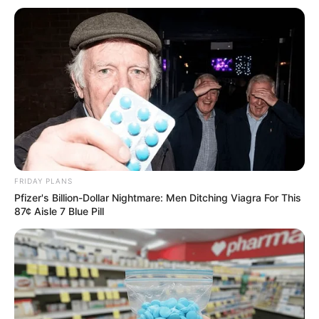
BRAINBERRIES
Remember This Kick-Ass Star? See His Shocking
Transformation
BRAINBERRIES
Some Moments Got Out Of Control Quickly
BRAINBERRIES
FRIDAY PLANS
Pfizer's Billion-Dollar Nightmare: Men Ditching Viagra For This
87¢ Aisle 7 Blue Pill
Arthrologist Begs To Stop Buying Knee Braces - Do