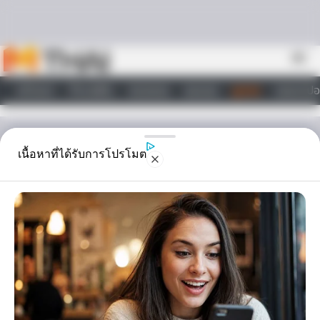
Skip to content
menu
หน้าแรก
ทำนายฝัน
ตรวจหวย
ผลบอล
ดูดวง
วอลเปเปอ
ไลฟ์สไตล์
ดูดวงรายวัน
เนื้อหาที่ได้รับการโปรโมต
ดวงรายวัน วันศุกร์ ที่ 16
ธันวาคม 2565
ดวงรายวัน วันศุกร์ ที่ 16 ธันวามคม 2565 โชคลาภจะมาจากที่อยู่อาศัย
หรือยานพาหนะ วันนี้มีเกณฑ์ได้เงินจากการลงทุน ท่านที่ปล่อยเช่าหรือ
ขายบ้าน ที่ดิน คอนโดมีโอกาสได้รับข่าวดี การงานภาระงานค่อนข้างมาก
นั่งทำงานจนปวดหลัง