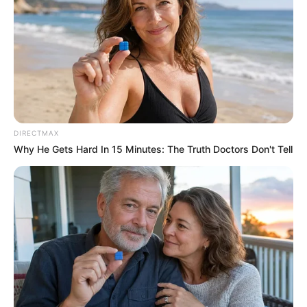
5 AI Side Hustles Everyone Is Pushing. Only 1 Is
Worth The Time
ROOM30
DIRECTMAX
Why He Gets Hard In 15 Minutes: The Truth Doctors Don't Tell
The AI Side Hustle Designed For Parents With Zero
Free Time