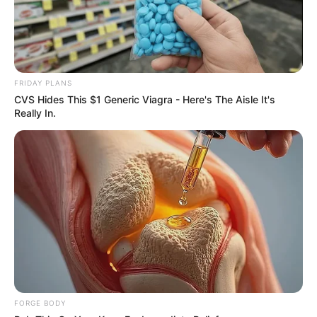
This Instead
FORGE BODY
FRIDAY PLANS
CVS Hides This $1 Generic Viagra - Here's The Aisle It's
Really In.
Surgeons: This Simple Method Ends Joint Pain &
Arthritis! Try It!
FORGE BODY
FORGE BODY