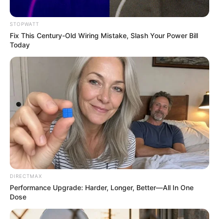
STOPWATT
Fix This Century-Old Wiring Mistake, Slash Your Power Bill
Today
Why Did He Leave At The Peak Of This Show's Run?
BRAINBERRIES
DIRECTMAX
Performance Upgrade: Harder, Longer, Better—All In One
Dose