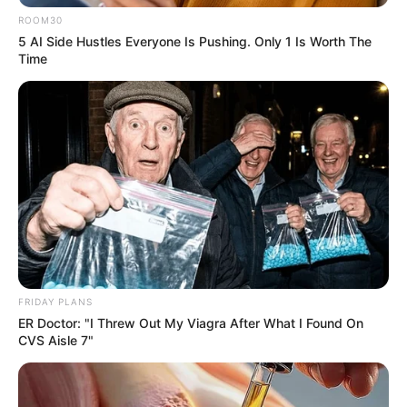
งานค่อนข้างมาก นั่งทำงานจนปวดหลัง
ROOM30
5 AI Side Hustles Everyone Is Pushing. Only 1 Is Worth The
คนวันเสาร์
Time
ไพ่ประจำวันของท่านในวันนี้ คือ ไพ่กิเลส
FRIDAY PLANS
ER Doctor: "I Threw Out My Viagra After What I Found On
โชคลาภจะมาจากตัวเอง เลขมงคลที่เกี่ยวข้องกับตัว
CVS Aisle 7"
เอง วันนี้กิเลสจะนำพาให้ท่านมีปัญหา งดลงทุนเด็ด
ขาด ด้านความรักระวังจะลุ่มหลงจนนำพาไปสู่การ