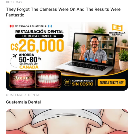
คนวันอังคาร
BUZZ DAY
They Forgot The Cameras Were On And The Results Were
Fantastic
ไพ่ประจำวันของท่านในวันนี้ คือ ไพ่พอดี
โชคลาภจะมาจากศาลเจ้าจีน หรือเซียมซี การดำเนิน
GUATEMALA DENTAL
ชีวิตในวันนี้เป็นไปอย่างปกติ อาจมีเรื่องให้ต้องตัดสิน
Guatemala Dental
ใจ แต่ไม่มีปัญหาท่านจัดการมันได้ การเงินยังคงนิ่งๆ
แต่ก็ยังพอมีรายได้เข้ามา