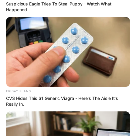
Suspicious Eagle Tries To Steal Puppy - Watch What
Happened
ไพ่ประจำวันของท่านในวันนี้ คือ ไพ่กรรมกำหนด
โชคลาภจะมาจากสัตว์สี่เท้า วันนี้การทำงานค่อนข้าง
FRIDAY PLANS
อึดอัด เพราะความไม่ชัดเจนในแผนงาน จนงานเกิด
CVS Hides This $1 Generic Viagra - Here's The Aisle It's
ความล่าช้า งานส่วนตัวยังมองไม่เห็นรายได้เข้ามา
Really In.
การเงินยังจับต้องไม่ได้ จึงไม่ควรคาดหวัง
คนวันจันทร์