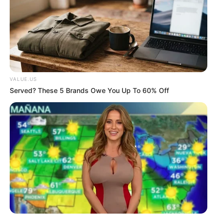
ไพ่ประจำวันของท่านในวันนี้ คือ ไพ่ต่อสู้ดิ้นรน
VALUE.US
Served? These 5 Brands Owe You Up To 60% Off
โชคลาภจะมาจากเพื่อนร่วมงาน วันนี้เหนื่อยหน่อย
แม้จะเป็นวันหยุด แต่ไม่ได้หยุดมีเรื่องต้องให้จัดการ
ตลอดทั้งวัน อย่าขันอาสาให้มาก ระวังจะได้เหนื่อย
แทนคนอื่น การเงินไม่สู้ดีนักบางท่านต้องวิ่งเต้น
หาเงิน