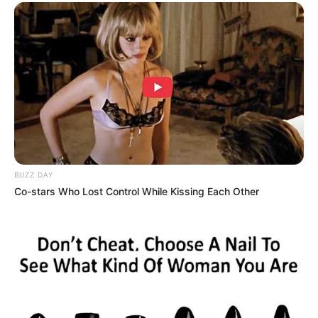
เนื้อหาที่ได้รับการโปรโมต
BUZZ DAY
Co-stars Who Lost Control While Kissing Each Other
Macaulay Culkin's Own Version Of The New ‘Home
Alone’
BRAINBERRIES