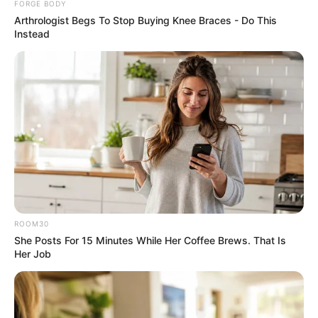
FORGE BODY
Arthrologist Begs To Stop Buying Knee Braces - Do This
คนวันพฤหัสบดี
Instead
ไพ่ประจำวันของท่านในวันนี้ คือ ไพ่หุ้นส่วน
ROOM30
โชคลาภจะมาจากคนรัก คนโสดจะได้มาจากเพื่อน
She Posts For 15 Minutes While Her Coffee Brews. That Is
Her Job
สนิท วันนี้มีเกณฑ์เซ็นเอกสารหรือสัญญาบางอย่าง
เกิดขึ้น บางท่านอาจวุ่นวายกับเรื่องของเอกสาร งาน
ส่วนตัวมีเกณฑ์พบหุ้นส่วนทางการค้า คนโสดมี