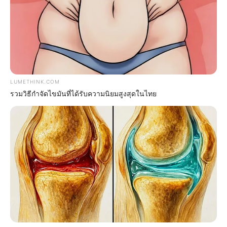
คนวันพุธ
ไพ่ประจำวันของท่านในวันนี้ คือ ไพ่อุปสรรค
LUMETHINK.COM
รวมวิธีกำจัดไขมันที่ได้รับความนิยมสูงสุดในไทย
โชคลาภจะมาจากการเดินทาง หรือยานพาหนะ การ
ทำงานวันนี้ค่อนข้างติดปัญหาและอุปสรรค ให้
วางแผนสำรองไว้ ใครค้าขายระวังเจอลูกค้าเรื่องมาก
เกิดปากเสียงกันได้ การเงินหนี้ค่อนข้างมาก ทำให้
รู้สึกเครียด