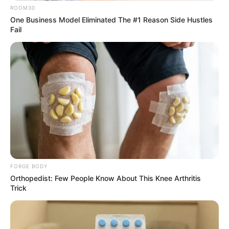
ROOM30
One Business Model Eliminated The #1 Reason Side Hustles
Fail
These Scenes Sparked Conversations Beyond The
Film
BRAINBERRIES
FORGE BODY
Orthopedist: Few People Know About This Knee Arthritis
Trick
The 10 Most Stunning Women From Lebanon - Who