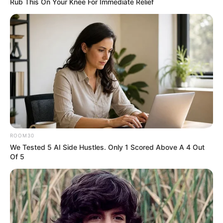
Rub This On Your Knee For Immediate Relief
Stop Waiting In Line: The 87¢ Generic Viagra Is
Actually "Self-Serve" In Aisle 7
FRIDAY PLANS
ROOM30
We Tested 5 AI Side Hustles. Only 1 Scored Above A 4 Out
Of 5