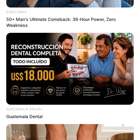
ROOM30
DIRECTMAX
Man Teaches Lesson To Seat-Kicking Kid And Mom –
50+ Man's Ultimate Comeback: 36-Hour Power, Zero
Watch!
Weakness
BUZZ DAY
GUATEMALA DENTAL
เว็บไซต์นี้ใช้คุกกี้
Guatemala Dental
Sex Can Last 3 Hours Without Viagra, Try This
เพื่อการนำเสนอเนื้อหาที่ดี รวมถึงการจัดการข้อมูลส่วนบุคคล เพื่อให้คุณได้รับ
Recipe!
ประสบการณ์ที่ดีบนบริการของเว็บไซต์เรา หากคุณใช้บริการเว็บไซต์นี้ต่อไปโดย
BOOSTARO
ไม่มีการปรับตั้งค่าใดๆนั้น แสดงว่าคุณยอมรับนโยบายคุกกี้และนโยบายส่วน