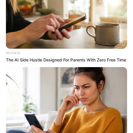
เกณฑ์พบรัก
คนวันศุกร์
ไพ่ประจำวันของท่านในวันนี้ คือ ไพ่ทรัพย์สมบัติ
ROOM30
The AI Side Hustle Designed For Parents With Zero Free Time
โชคลาภจะมาจากที่อยู่อาศัย หรือยานพาหนะ วันนี้มี
เกณฑ์ได้เงินจากการลงทุน ท่านที่ปล่อยเช่าหรือขาย
บ้าน ที่ดิน คอนโดมีโอกาสได้รับ
ข่าว
ดี การงานภาระ