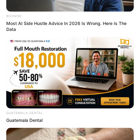
ROOM30
Most AI Side Hustle Advice In 2026 Is Wrong. Here Is The
Data
Who Will Be the Next James Bond? Here's What We
Know So Far
BRAINBERRIES
GUATEMALA DENTAL
Guatemala Dental