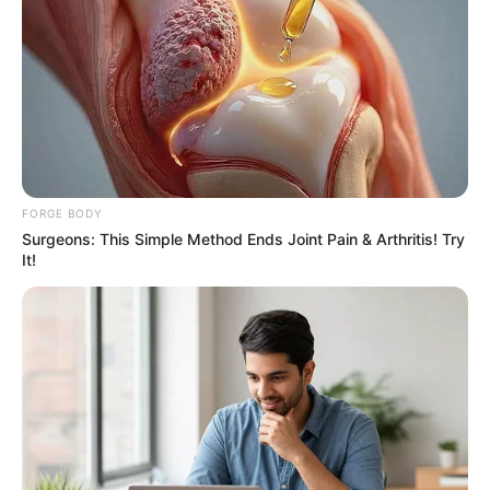
เสียเงินเสียทอง การงานต้องเรียงลำดับความสำคัญ
ให้ดี
ยามมงคลความสำเร็จ ทรัพย์ ลาภยศ
ก่อเกิด
เวลา 6.00-8.24 น. และ 10.49-13.12 น.
FORGE BODY
Surgeons: This Simple Method Ends Joint Pain & Arthritis! Try
วันนี้ก่อนออกจากบ้านไปทำงาน ไป
It!
ค้าขาย
ทิศมงคลเสริมความเฮงคือ ทิศตะวันออก ให้พนมมือ
อธิษฐาน ดึงดูดพลังงานด้านบวกช่วยให้ชีวิตประสบ
ความสำเร็จตลอดทั้งวัน