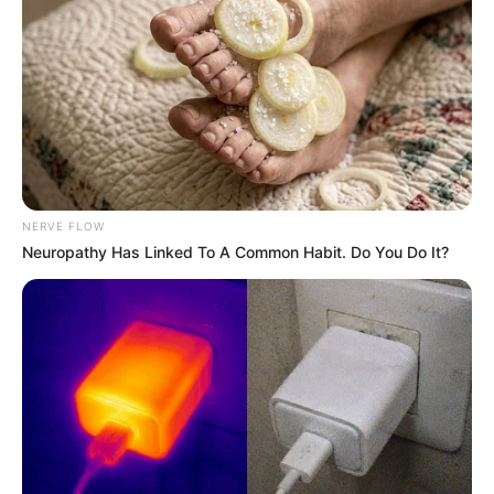
Hollywood's Inaccurate Portrayal of Reality - Take a
Look Inside!
BRAINBERRIES
NERVE FLOW
Neuropathy Has Linked To A Common Habit. Do You Do It?
You'll Be Amazed By The Blue Lagoon Stars Today
BRAINBERRIES