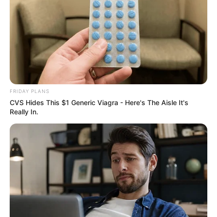
Is Your Favorite?
BRAINBERRIES
FRIDAY PLANS
CVS Hides This $1 Generic Viagra - Here's The Aisle It's
Really In.
6 Best 90’s Action Movies From Your Childhood
BRAINBERRIES