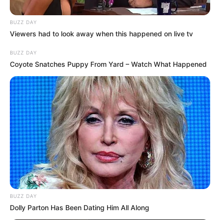
BUZZ DAY
Viewers had to look away when this happened on live tv
They're Unbearable! 9 Movie Characters You
BUZZ DAY
Probably Remember
Coyote Snatches Puppy From Yard – Watch What Happened
BRAINBERRIES
BUZZ DAY
Dolly Parton Has Been Dating Him All Along
Critics Were Impressed By The Way She Portrayed
Grace Kelly