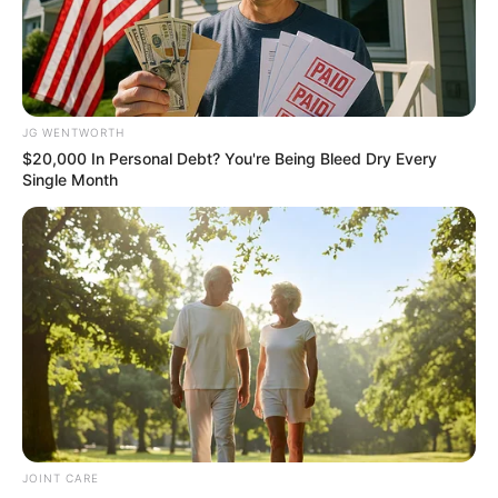
JG WENTWORTH
Endocrinologist: If You Have Diabetes, Read This
$20,000 In Personal Debt? You're Being Bleed Dry Every
Before It's Removed!
Single Month
GLYCOGEN SUPPORT
JOINT CARE