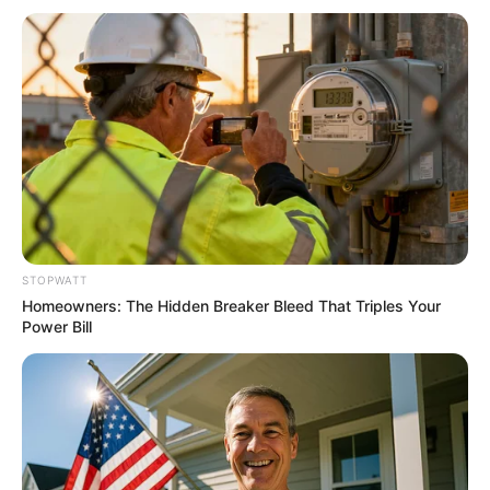
Blood Sugar Is Not From Sweets! Meet The Main
STOPWATT
Enemy Of Blood Sugar
Homeowners: The Hidden Breaker Bleed That Triples Your
GLYCOGEN SUPPORT
Power Bill