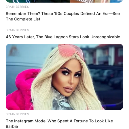
BRAINBERRIES
Remember Them? These '90s Couples Defined An Era—See
The Complete List
BRAINBERRIES
46 Years Later, The Blue Lagoon Stars Look Unrecognizable
คุณงามความดีที่ทำมา ส่งผลให้ท่านยิ้มได้ในวันนี้ มี
ความสุขกว่าที่ผ่านมา การงานมีโอกาสใหม่ๆหยิบยื่น
เข้ามา ไม่ติดปัญหาในการทำงาน การเงินอาจได้เข้า
มาช้าสักนิด ความรักจะพบรักกับคนต่างชาติ
คนวันพุธ
ไพ่ประจำวันของท่านในวันนี้ คือ ไพ่การสื่อสาร
BRAINBERRIES
The Instagram Model Who Spent A Fortune To Look Like
Barbie