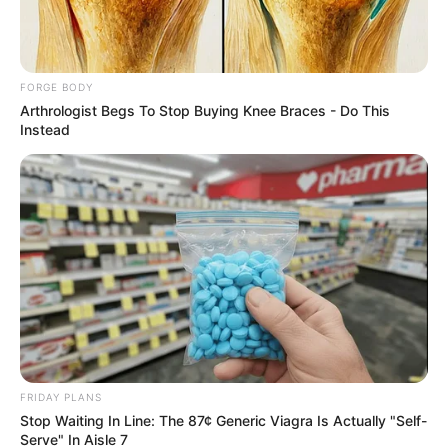
FORGE BODY
Arthrologist Begs To Stop Buying Knee Braces - Do This
Instead
Men 45+ Are Trying This To Perform Better
MEDVI
FRIDAY PLANS
Stop Waiting In Line: The 87¢ Generic Viagra Is Actually "Self-
Serve" In Aisle 7