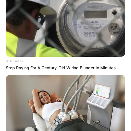
BRAINBERRIES
She Gave Up A Normal Life To Act Like A Horse
BRAINBERRIES
Hollywood's Inaccurate Portrayal Of Reality – Take A
Look Inside
BRAINBERRIES
STOPWATT
Stop Paying For A Century-Old Wiring Blunder In Minutes