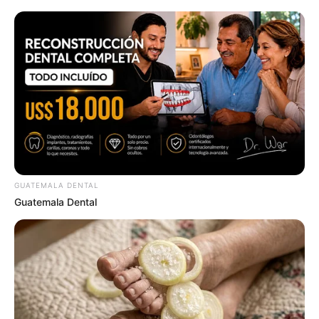
Remember Hensel Twins? Grab Tissues Before You
See Them Now
MFH
GUATEMALA DENTAL
Guatemala Dental
Everybody Wanted To Date Her In The 80s & This Is
Her Recently
BUZZ DAY