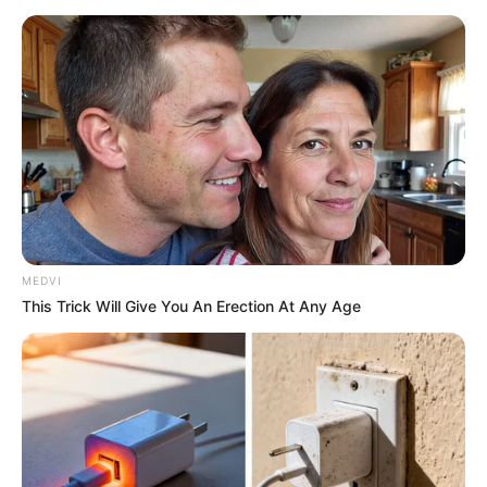
Columbus Adults Are Fixing High Blood Sugar
Spikes At Home (Recipe)
GLYCOGEN SUPPORT
MEDVI
This Trick Will Give You An Erection At Any Age