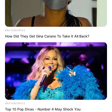
วันนี้รู้สึกผิดหวัง เสียใจไปเสียทุกอย่าง อย่าคิดมาก
BRAINBERRIES
เดี๋ยวจะแย่กว่าเดิม การงานไม่ลงตัว รู้สึกเหมือนถึง
How Did They Get Gina Carano To Take It All Back?
ทางตัน ได้เวลาคิดใหม่ เปลี่ยนแปลงใหม่ การเงิน
ค่อนข้างแย่ เงินกำลังจะหมดกระเป๋า
คนวันศุกร์
ไพ่ประจำวันของท่านในวันนี้ คือ ไพ่พอดี
BRAINBERRIES
Top 10 Pop Divas - Number 4 May Shock You