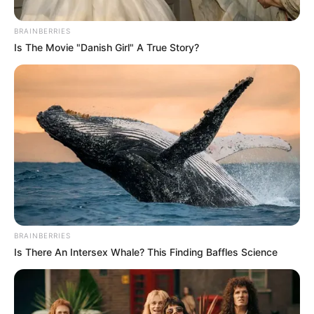
BRAINBERRIES
Is The Movie "Danish Girl" A True Story?
วันนี้โอกาสใหม่ๆยังคงวิ่งเข้าหาตัวคุณ จะได้พบสังคม
ใหม่ๆนำพาไปพบรายได้ใหม่ งานใหม่ งานประจำอาจ
ได้รับมอบหมายงานใหม่ๆ ท่านที่ว่างงานอาจได้งาน
ใหม่ การเงินมีเกณฑ์ได้ลาภลอย หรือมาจากการเสี่ยง
โชค
คนวันจันทร์
BRAINBERRIES
ไพ่ประจำวันของท่านในวันนี้ คือ ไพ่สังคม
Is There An Intersex Whale? This Finding Baffles Science