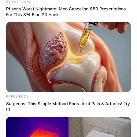
FRIDAY PLANS
Pfizer's Worst Nightmare: Men Canceling $80 Prescriptions
โชคลาภจะมาจากความคิดของตนเอง วันนี้ต้องระวัง
For This 87¢ Blue Pill Hack
กิเลส จะนำปัญหามาให้ทั้งความรัก การเงิน ความลุ่ม
หลงอาจทำให้คุณเสียเงิน อย่าหวังรวยทางลัด ระวัง
จะเสียเพราะความอยากได้อยากมี มีเกณฑ์เสียเงินไป
กับกิเลสของตัวเอง
คนวันเสาร์
ไพ่ประจำวันของท่าน คือ ไพ่เริ่มต้น
FORGE BODY
โชคลาภจะได้มาจากคนรอบข้างนำมาให้ วันนี้ถืออีก
Surgeons: This Simple Method Ends Joint Pain & Arthritis! Try
It!
หนึ่งวันที่ดี บางท่านมีข่างดีเรื่องงาน หรือแหล่งราย
ได้ใหม่ๆ คนค้าขาย หรือทำงานส่วนตัวไปได้ด้วยดี
ลูกค้ามาก การเงินแม้จะมีเกณฑ์ได้รับเข้ามา แต่ก็มี