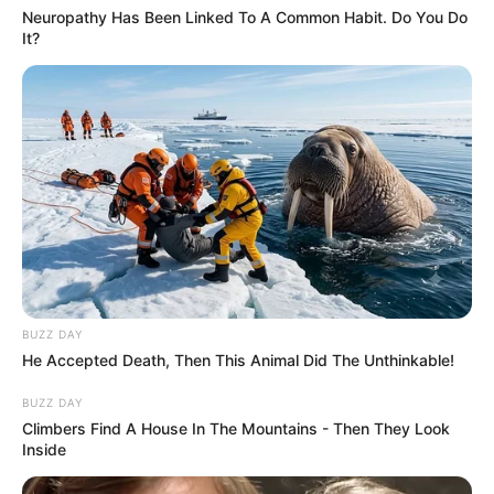
Neuropathy Has Been Linked To A Common Habit. Do You Do
It?
ดูดวง
วันที่ 1 ส.ค. 2569 วันคล้ายวันสำเร็จ
มรรคผลพระโพธิสัตว์กวนอิม
สีมงคล
BUZZ DAY
แจกตาราง สีมงคลตามราศี 2569 ประจำ
He Accepted Death, Then This Animal Did The Unthinkable!
เดือนสิงหาคม โดย อ.รักษ์ เลขเด็ด
BUZZ DAY
Climbers Find A House In The Mountains - Then They Look
Inside