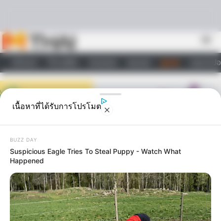
Skip to content
menu
หน้าแรก
ทำนายฝัน
ตรวจหวย
ผลบอล
ดูดวง
วอลเปเปอ
ไลฟ์สไตล์
เนื้อหาที่ได้รับการโปรโมต
BUZZ DAY
Suspicious Eagle Tries To Steal Puppy - Watch What
Happened