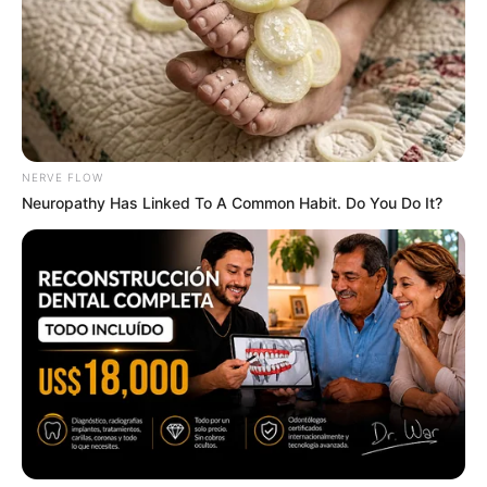
ระมัดระวังอารมณ์หงุดหงิดง่าย น้อยใจแบบไม่ทราบ
สาเหตุ เดี๋ยวจะทำให้มีปัญหากับคนรอบข้าง คน
ค้าขายวันนี้ค่อนข้างเงียบ การเงินติดขัด รายจ่าย
มากกว่ารายได้
คนวันจันทร์
NERVE FLOW
Neuropathy Has Linked To A Common Habit. Do You Do It?
ไพ่ประจำวันของท่าน คือ ไพ่รายได้
โชคลาภจะมาจากตลาดสด การเงินค่อนข้างโดดเด่น
มีเกณฑ์ได้เงินเข้ามา ใครค้าขาย หรือทำงานส่วนตัว
ค่อนข้างไปได้ด้วยดี เงินสะพัด ด้านสุขภาพท่านต้อง
ระวังมีเกณฑ์ติดโรคระบาด ความรักเอาใจใส่กันดี
คนวันอังคาร