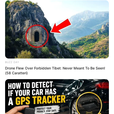
You Wouldn't Believe It If It Wasn't Caught On
Camera!
BRAINBERRIES
BUZZ DAY
Drone Flew Over Forbidden Tibet: Never Meant To Be Seen!
(58 Caratteri)
Macaulay Culkin's Own Version Of The New ‘Home
Alone’
BRAINBERRIES