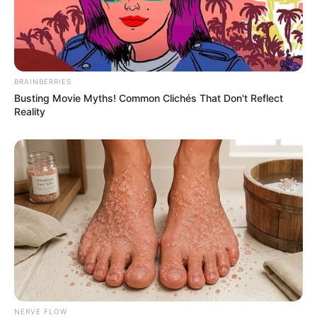
แนะนำ
BRAINBERRIES
ดูดวง
ดูเพิ่มเติม
Busting Movie Myths! Common Clichés That Don't Reflect
Reality
ดูดวง
เบอร์โทร คน Keep look เป๊ะทุกมุมดูดี
ทุกองศา คุณล่ะมีเลขคู่นี้ไหม
NERVE FLOW