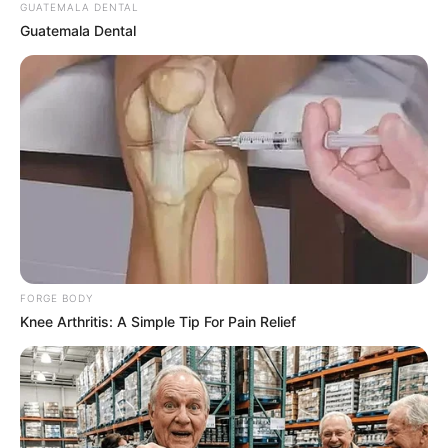
ไพ่ประจำวันของท่าน คือ ไพ่สังคม
GUATEMALA DENTAL
Guatemala Dental
โชคลาภจะมากคนรอบข้าง เพื่อนบ้าน หรือเพื่อนสนิท
วันนี้ใครทำงานด้านออนไลน์จะประสบความสำเร็จดี
บางท่านมีเกณฑ์เดินทางเกิดขึ้น ด้านคนที่ยังโสดมี
เกณฑ์พบรักออนไลน์ การเงินมีรายจ่ายหมดไปกับ
สังคมรอบข้าง
คนวันพุธ
ไพ่ประจำวันของท่าน คือ ไพ่ภาระหน้าที่
FORGE BODY
Knee Arthritis: A Simple Tip For Pain Relief
โชคลาภจะมาจากสถานที่ทำงาน วันนี้รู้สึกเหนื่อยทั้ง
หาย เหนื่อยทั้งใจ มีเรื่องให้ต้องคิด และจัดการ บาง
ท่านต้องแก้ปัญหาให้คนอื่น เรื่องตัวเองก็ยังไม่รอด
สุขภาพมีอาการปวดเมื่อยตามร่างกาย บางท่าน