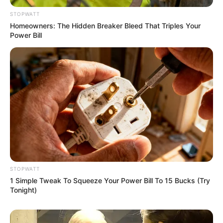
STOPWATT
Homeowners: The Hidden Breaker Bleed That Triples Your
Power Bill
Disney’s Live-Action Simba Was Based On The
Cutest Lion Cub Ever
BRAINBERRIES
Remember Them? These '90s Couples Defined An
Era—See The Complete List
BRAINBERRIES
STOPWATT
1 Simple Tweak To Squeeze Your Power Bill To 15 Bucks (Try
Tonight)