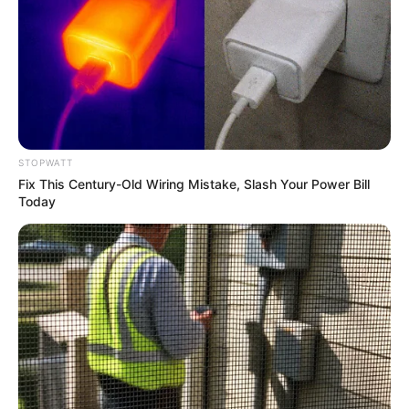
รายจ่ายค่อนข้างมาก
ยามมงคล ความสำเร็จ ทรัพย์ ลาภยศ
ก่อเกิด
เวลา 06.00-08.24 น. และ 15.37-18.00 น.
STOPWATT
Fix This Century-Old Wiring Mistake, Slash Your Power Bill
สิ่งศักดิ์สิทธิ์ประจำวัน
Today
แนะนำสักการะขอพรพระแม่ธรณี
การเสริมมงคลวันนี้
วันนี้หากติดขัดให้ร่วมทำบุญบริจาคข้าวสาร หรือ
เครื่องอุปโภคบริโภคกับผู้ยากไร้