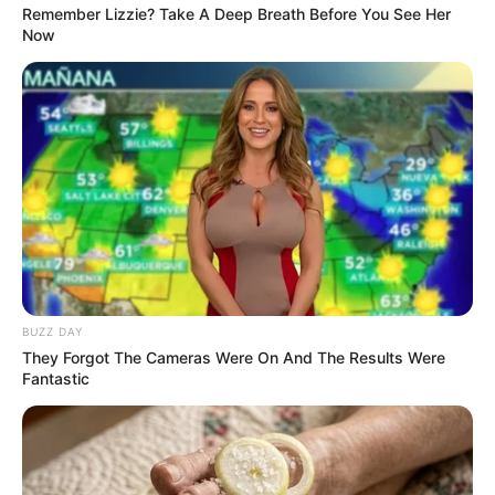
ดูดวงรายวัน
|
16 พ.ค. 2022
Remember Lizzie? Take A Deep Breath Before You See Her
Now
แบ่งปัน
ดูดวงรายวัน
ประจำวันจันทร์ ที่ 16 พฤษภาคม พ.ศ.
2565
คนวันอาทิตย์
BUZZ DAY
They Forgot The Cameras Were On And The Results Were
Fantastic
ไพ่ประจำวันของท่าน คือ ไพ่ตกต่ำ
โชคลาภมาจากชายขายลอตเตอรี่หน้าวัด ท่านต้อง