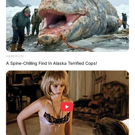
10 Tallest Women You Won't Believe Exist
BRAINBERRIES
HABERION
A Spine-Chilling Find In Alaska Terrified Cops!
Tallest Women On Earth — Their Height Is Jaw-
Dropping