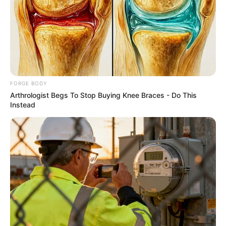
BRAINBERRIES
FORGE BODY
Arthrologist Begs To Stop Buying Knee Braces - Do This
Instead
The Way You Sit Could Expose Your True Personality
BRAINBERRIES