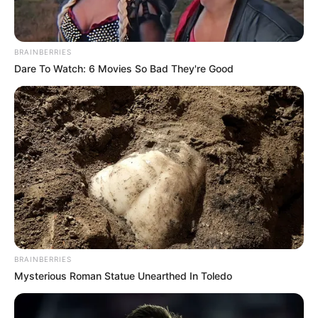
These Wedding Dance Moves Broke The Internet
BRAINBERRIES
BRAINBERRIES
Dare To Watch: 6 Movies So Bad They're Good
6 Best 90’s Action Movies From Your Childhood
BRAINBERRIES
BRAINBERRIES
Mysterious Roman Statue Unearthed In Toledo