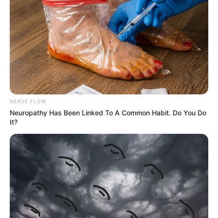
Moments
BRAINBERRIES
NERVE FLOW
Neuropathy Has Been Linked To A Common Habit. Do You Do
It?
Iconic '90s Entertainment Couples We'll Never Forget
BRAINBERRIES