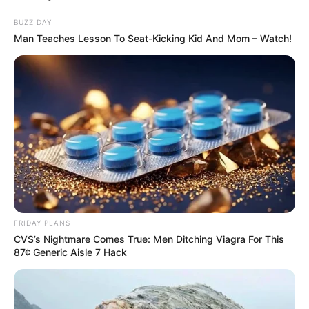
BUZZ DAY
Man Teaches Lesson To Seat-Kicking Kid And Mom – Watch!
10 Foods That Instantly Reduce Bloat
BRAINBERRIES
FRIDAY PLANS
CVS’s Nightmare Comes True: Men Ditching Viagra For This
87¢ Generic Aisle 7 Hack