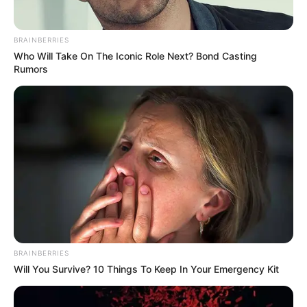
BRAINBERRIES
Who Will Take On The Iconic Role Next? Bond Casting
Rumors
These '90s Couples Will Always Hold A Special Place
In Our Hearts
BRAINBERRIES
Are You The Same Alone And With Others? Find Out
BRAINBERRIES
BRAINBERRIES
Will You Survive? 10 Things To Keep In Your Emergency Kit