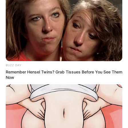
ดูดวงรายวัน
ดูเพิ่มเติม
ดูดวงรายวัน
อยากเฮงมาทางนี้ ! อ.บุญลาด แนะ เคล็ด
ลับเสริมดวงวันที่ 1 พ.ค. 69
BUZZ DAY
Remember Hensel Twins? Grab Tissues Before You See Them
เว็บไซต์นี้ใช้คุกกี้
Now
เพื่อการนำเสนอเนื้อหาที่ดี รวมถึงการจัดการข้อมูลส่วนบุคคล เพื่อให้คุณได้รับ
ประสบการณ์ที่ดีบนบริการของเว็บไซต์เรา หากคุณใช้บริการเว็บไซต์นี้ต่อไปโดย
ไม่มีการปรับตั้งค่าใดๆนั้น แสดงว่าคุณยอมรับนโยบายคุกกี้และนโยบายส่วน
บุคคลของเรา
ดูดวงรายวัน
ยอมรับ
เรียนรู้เพิ่มเติม
อ.รักษ์เลขเด็ด งวด 1 – 15 ก.ค. 68