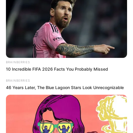
Remember These Iconic '90s Couples? See The List
That Defined A Generation
BRAINBERRIES
10 Incredible FIFA 2026 Facts You Probably Missed
BRAINBERRIES
BRAINBERRIES
46 Years Later, The Blue Lagoon Stars Look Unrecognizable