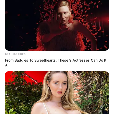
Have You Seen Her GRWM? She Inspires Millions
BRAINBERRIES
BRAINBERRIES
From Baddies To Sweethearts: These 9 Actresses Can Do It
All
Why Big Bang Theory Fans Despise These 8
Characters