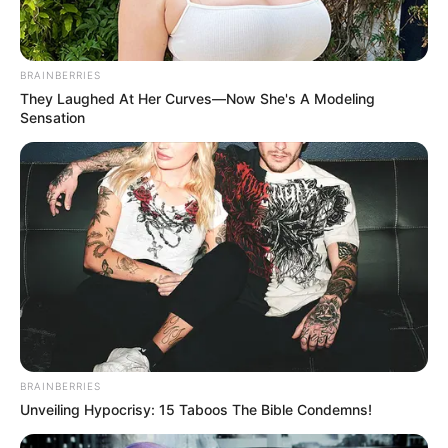
BRAINBERRIES
BRAINBERRIES
They Laughed At Her Curves—Now She's A Modeling
Sensation
Hidden Sins: 15 Bible Prohibited Acts We All Commit!
BRAINBERRIES
BRAINBERRIES
Unveiling Hypocrisy: 15 Taboos The Bible Condemns!