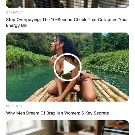
วันนี้ก่อนออกจากบ้านไปทำงาน ไป
STOPWATT
ค้าขาย
Stop Overpaying: The 10-Second Check That Collapses Your
Energy Bill
ทิศมงคลเสริมความเฮงคือ ทิศตะวันตก ให้พนมมือ
อธิษฐาน ดึงดูดพลังงานด้านบวกช่วยให้ชีวิตประสบ
ความสำเร็จตลอดทั้งวัน
สีมงคลของวัน
สีเขียว เสริมอำนาจ วาสนา บารมี
สีม่วง ดำ ดีทางการเงินและโชคลาภ
สีฟ้า น้ำเงิน ดีทางคนรักใคร่สนับสนุน
BUZZ DAY
Why Men Dream Of Brazilian Women: 6 Key Secrets
สีอัปมงคล ทำให้โชคร้าย