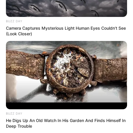
BUZZ DAY
Camera Captures Mysterious Light Human Eyes Couldn't See
(Look Closer)
Remember The Justin Timberlake Moment That
Defined The 2000s?
BRAINBERRIES
BUZZ DAY
He Digs Up An Old Watch In His Garden And Finds Himself In
Deep Trouble