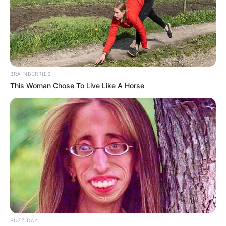
ดูดวงรายวัน
ดูดวงรายวัน 16
BRAINBERRIES
This Woman Chose To Live Like A Horse
พฤษภาคม พ.ศ. 2565
ดูดวงรายวัน ประจำวันจันทร์ ที่ 16 พฤษภาคม พ.ศ. 2565 คนวัน
อาทิตย์ ไพ่ประจำวันของท่าน คือ ไพ่ตกต่ำ โชคลาภมาจากชายขาย
ลอตเตอรี่หน้าวัด ท่านต้องระมัดระวังอารมณ์หงุดหงิดง่าย น้อยใจแบบ
ไม่ทราบสาเหตุ เดี๋ยวจะทำให้มีปัญหากับคนรอบข้าง…
Home
/
ดูดวงรายวัน
/ ดูดวงรายวัน 16 พฤษภาคม พ.ศ. 2565
BUZZ DAY