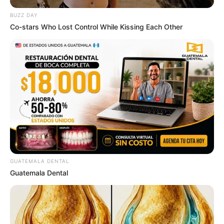
BRAINBERRIES
BUZZ DAY
Top 9 Most Controversial 'Late Show' Moments
Co-stars Who Lost Control While Kissing Each Other
BRAINBERRIES
When Fame Meets Fragility: 6 Celebrity Stories You
Won't Forget
BRAINBERRIES
GUATEMALA DENTAL
Guatemala Dental
Tarantino Wants To End His Career With This Movie?