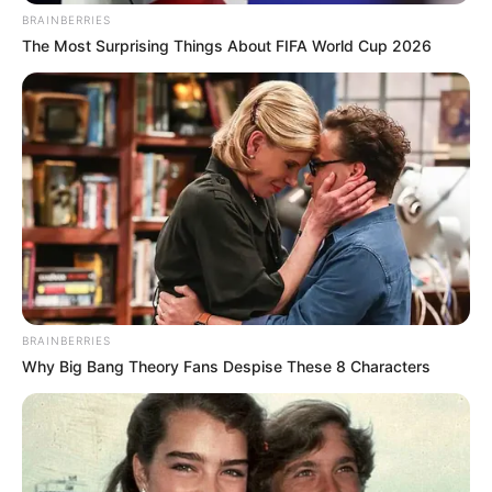
BRAINBERRIES
The Most Surprising Things About FIFA World Cup 2026
CVS’s Nightmare Comes True: Men Ditching Viagra
For This 87¢ Generic Aisle 7 Hack
FRIDAY PLANS
BRAINBERRIES
Why Big Bang Theory Fans Despise These 8 Characters
This New Will Give You An Erection After +45