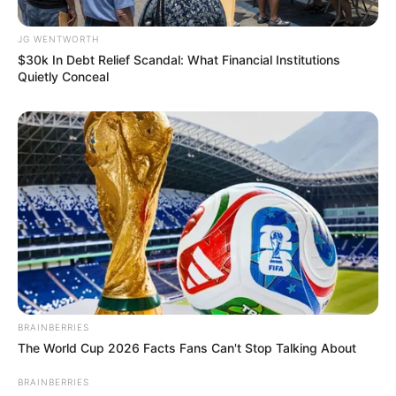
Why this ordinary drink is the secret to feeling your
best every day
CTA FAVORITE
JG WENTWORTH
$30k In Debt Relief Scandal: What Financial Institutions
Quietly Conceal
If You Owe $20,000 Across 4 Credit Cards, Stop
Sending 4 Separate Checks
BRAINBERRIES
JG WENTWORTH
The World Cup 2026 Facts Fans Can't Stop Talking About
BRAINBERRIES