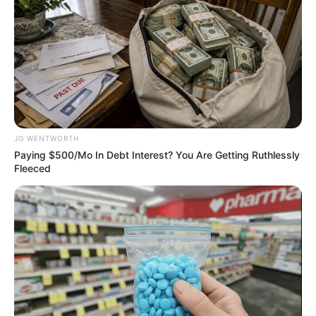
ดูดวงคนเกิดวันศุกร์
ดวงการงาน
เหนื่อยกับงานค่อนข้างมากในวันนี้ แต่ก็ยังดี
ที่เหนื่อยแล้วแต่ยังมีอะไรดีดีเข้ามาเพิ่มเติม
ดวงการเงิน
โชคลาภในวันนี้ได้มาจากสองมือทำเอง เช่น
ค้าขายได้กำไรดี มีลูกค้าเยอะ
ดวงความรัก
คนโสด คนเก่า ๆ จะกลับมา คนมีคู่ ได้เดิน
JG WENTWORTH
ทางร่วมกันใกล้ ๆ
Paying $500/Mo In Debt Interest? You Are Getting Ruthlessly
Fleeced
ดูดวงคนเกิดวันเสาร์
ดวงการงาน
งานวันนี้เจอปัญหาค่อนข้างเยอะ และเป็น
ปัญหาที่ยังแก้ไขไม่เสร็จเลยสักทีเดียว
ดวงการเงิน
เงินมีรายจ่ายค่อนข้างเยอะ แต่รายรับเข้ามา