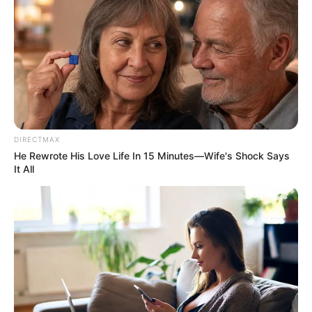
แบ่งปัน
ดูดวง
รายวัน
DIRECTMAX
ดูดวงคนเกิดวันอาทิตย์
He Rewrote His Love Life In 15 Minutes—Wife's Shock Says
It All
ดวงการงาน
งานต้องเดินทางและเหนื่อยมากในวันนี้ สิ่ง
เดียวที่จะทำให้ผ่านไปได้คือการอดทน
ดวงการเงิน
เงินยังไม่นิ่ง มีเรื่องต้องใช้จ่ายอยู่ตลอด เงิน
เข้ามาแล้วออกไป
ดวงความรัก
คนโสด ยังคงโสด ยังไม่มีใครเข้ามาสนใจ
คนมีคู่ ให้ระวังอาจมีปัญหากันเพราะเรื่องเงิน