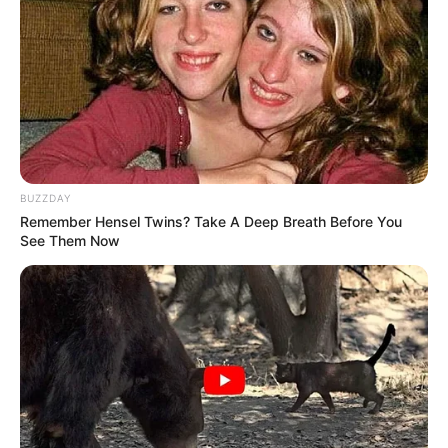
วางแผนงาน แต่ก็ค่อนข้างผ่านไปด้วยดี
ดวงการเงิน
เงินที่ไม่คิดว่าจะได้ก็ได้ เช่น เงินจากคนที่ยืม
ไปนาน หรือเงินที่ขอสินเชื่อจากธนาคาร
ดวงความรัก
คนโสด จะได้คนที่ไม่คิดว่าจะชอบเข้ามาจีบ
คนมีคู่ ทะเลาะกันด้วยเรื่องไม่เป็นเรื่อง แต่ก็ไม่มีปัญหา
ใหญ่โต
BUZZDAY
Remember Hensel Twins? Take A Deep Breath Before You
See Them Now
ดูดวงคนเกิดวันพุธ
ดวงการงาน
ได้เริ่มงานที่ใหม่ ๆ ซึ่งถึงแม้ว่าจะดูไม่ค่อย
ลงตัว แต่ก็ยังดีกว่าที่เก่า
ดวงการเงิน
ได้เงินเล็ก ๆ น้อย ๆ หรือได้โชคลาภก้อนเล็ก
ไม่เยอะแยะมากมาย
ดวงความรัก
คนโสด ชอบคน ๆ หนึ่งแต่เค้ายังไม่มีท่าที่ว่า