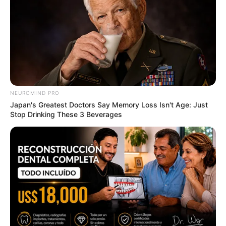
Have You Seen Her GRWM? She Inspires Millions
BRAINBERRIES
NEUROMIND PRO
Japan's Greatest Doctors Say Memory Loss Isn't Age: Just
Stop Drinking These 3 Beverages
Is There An Intersex Whale? This Finding Baffles
Science
BRAINBERRIES