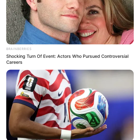
BRAINBERRIES
Shocking Turn Of Event: Actors Who Pursued Controversial
Careers
Men Over 40 Are Instantly Ditching Prescription Pills
For These 4x Stronger Pills
MEDVI