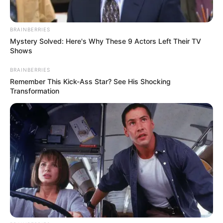
BRAINBERRIES
Mystery Solved: Here's Why These 9 Actors Left Their TV
Shows
BRAINBERRIES
Why Are More Adults Experiencing Joint Stiffness?
Remember This Kick-Ass Star? See His Shocking
JOINT CARE
Transformation