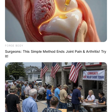
And They Did Show This In Bohemian Rapsody!
BRAINBERRIES
FORGE BODY
Surgeons: This Simple Method Ends Joint Pain & Arthritis! Try
It!