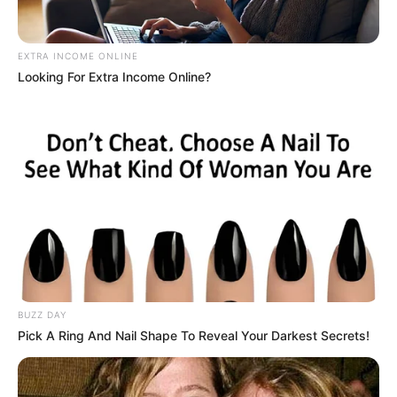
EXTRA INCOME ONLINE
ดูดวงคนเกิดวันจันทร์
Looking For Extra Income Online?
ดวงการงาน
อาจจะต้องขอคำแนะนำ ผู้ใหญ่ในเรื่องของ
งาน หรือต้องขอคำแนะนำจากเพื่อนฝูงหรือสังคม
ดวงการเงิน
เงินที่คิดหรือที่คาดหวังไว้ จะได้ตามที่คิด หรือ
เงินที่มีคนยืมไปจะได้คืน
ดวงความรัก
คนโสด เพื่อนแนะนำคนให้รู้จัก คนมีคู่ ช่วย
เหลือกันได้ดีในวันนี้ไม่มีปัญหา
BUZZ DAY
ดูดวงคนเกิดวันอังคาร
Pick A Ring And Nail Shape To Reveal Your Darkest Secrets!
ดวงการงาน
งานถึงแม้ว่าจะคิดเยอะคิดมาก หรือว่ามีการ