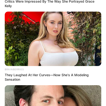
Critics Were Impressed By The Way She Portrayed Grace
Kelly
Feeling Tired? Here's The Trick To Perform Better
MEDVI
BRAINBERRIES
They Laughed At Her Curves—Now She's A Modeling
Sensation
Men 45+ Are Trying This To Perform Better
MEDVI