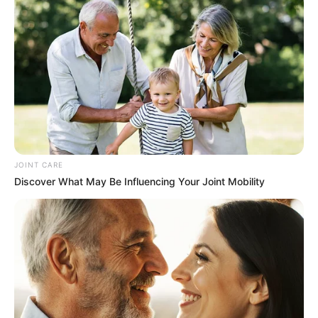
JOINT CARE
Discover What May Be Influencing Your Joint Mobility
ดวงรายวัน
ดูดวง อ.แก้วตา คุยดวง
ดูดวงปี 62
ดูดวงรายวัน
นักเขียน