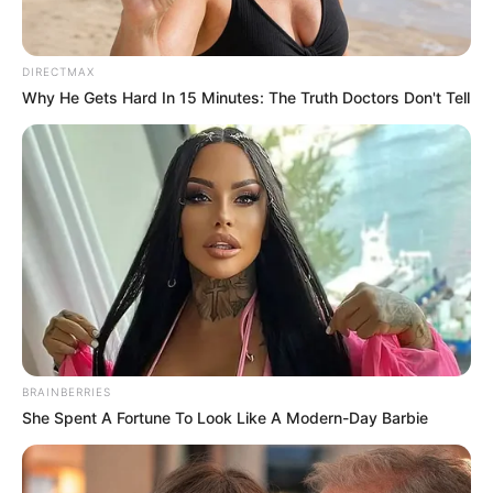
ดูดวงรายวัน
ดูดวงรายวัน ประจำวันเสาร์
DIRECTMAX
Why He Gets Hard In 15 Minutes: The Truth Doctors Don't Tell
ที่ 20 กรกฎาคม 2562
โดย อ.แก้วตา คุยดวง
ดูดวงรายวัน ตามวันเกิด ไม่ว่าจะเป็น ดวงการงาน ดวงการเงิน และ
ดวงความรัก ครบจบในที่เดียว เช็กดวงตอนเช้า ก่อนใคร! จะได้รับมือ
กับวันนั้นๆ ได้ทัน
BRAINBERRIES
She Spent A Fortune To Look Like A Modern-Day Barbie
Home
/
ดูดวงรายวัน
/ ดูดวงรายวัน ประจำวันเสาร์ที่ 20 กรกฎาคม 2562
โดย อ.แก้วตา คุยดวง
ดูดวงรายวัน
|
19 ก.ค. 2019