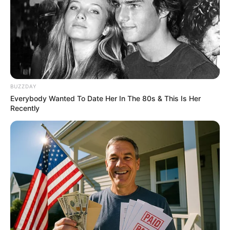
BUZZDAY
Everybody Wanted To Date Her In The 80s & This Is Her
Recently
Top 10 Pop Divas (She's Not Number 1)
BRAINBERRIES