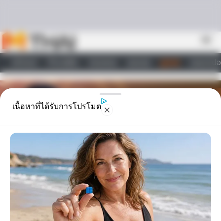
Skip to content
menu
หน้าแรก
ทำนายฝัน
ตรวจหวย
ผลบอล
ดูดวง
วอลเปเปอ
ไลฟ์สไตล์
เนื้อหาที่ได้รับการโปรโมต