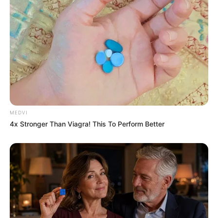
BRAINBERRIES
MEDVI
4x Stronger Than Viagra! This To Perform Better
From Albinos To Polygamists: The World's Most
Unique Families
BRAINBERRIES