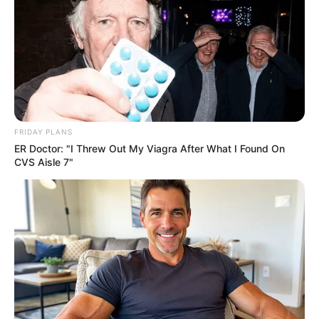
90s Hair Trends That Screamed "Please Don't Try"
BRAINBERRIES
FRIDAY PLANS
ER Doctor: "I Threw Out My Viagra After What I Found On
CVS Aisle 7"
Britney Spears' Look Has Changed — Here's Why
BRAINBERRIES