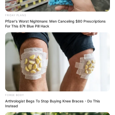
ไม่เยอะ ทำให้ค่อนข้างกดดันในเรื่องการใช้จ่าย
ดวงความรัก
คนโสด อยากกลับไปหาคนเก่า ๆ แต่ยังไม่มี
FRIDAY PLANS
วี่แวว คนมีคู่ ต่างคนต่างอยู่ในมุมของตัวเอง
Pfizer's Worst Nightmare: Men Canceling $80 Prescriptions
For This 87¢ Blue Pill Hack
ดวงรายสัปดาห์ 15 – 21 กรกฎาคม 2562 (คนเกิดทั้ง 7
วัน)
ข้อมูลโดย:
แก้วตา คุยดวงแชมป์อันดับ 1 ศึกชิงจ้าว
หมอดู 2018
HOROLive ดูดวงสดบนมือถือ ทุกที่ทุกเวลากับหมอดู
คุณภาพที่เราคัดสรรมาแล้ว
FORGE BODY
ดาวน์โหลด –
คลิก
Arthrologist Begs To Stop Buying Knee Braces - Do This
รายละเอียดเพิ่มเติม
horolive
Instead