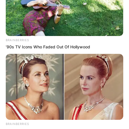
BRAINBERRIES
Kate Thought No One Noticed, But It Was Caught On
’90s TV Icons Who Faded Out Of Hollywood
Tape
BUZZ DAY
BRAINBERRIES