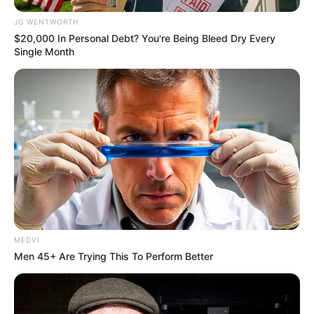
JG WENTWORTH
$20,000 In Personal Debt? You're Being Bleed Dry Every
Single Month
Why this ordinary drink is the secret to feeling your
best every day
CTA FAVORITE
MEDVI
Men 45+ Are Trying This To Perform Better