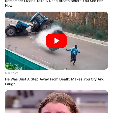
Remember Lizzie? Take A Deep Breath Before You See Her
ดูดวง
Now
ดูเพิ่มเติม
ดูดวง
เบอร์โทร คน Keep look เป๊ะทุกมุมดูดี
ทุกองศา คุณล่ะมีเลขคู่นี้ไหม
เว็บไซต์นี้ใช้คุกกี้
เพื่อการนำเสนอเนื้อหาที่ดี รวมถึงการจัดการข้อมูลส่วนบุคคล เพื่อให้คุณได้รับ
BUZZDAY
ประสบการณ์ที่ดีบนบริการของเว็บไซต์เรา หากคุณใช้บริการเว็บไซต์นี้ต่อไปโดย
He Was Just A Step Away From Death: Makes You Cry And
ไม่มีการปรับตั้งค่าใดๆนั้น แสดงว่าคุณยอมรับนโยบายคุกกี้และนโยบายส่วน
Laugh
บุคคลของเรา
ดูดวง
ยอมรับ
เรียนรู้เพิ่มเติม
วันที่ 1 ส.ค. 2569 วันคล้ายวันสำเร็จ