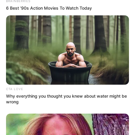
BRAINBERRIES
2026 Joint Wellness Assessment Is Now Available
6 Best '90s Action Movies To Watch Today
JOINT CARE
CTA LOVE
Why everything you thought you knew about water might be
Japan's Greatest Doctors Say Memory Loss Isn't
wrong
Age: Just Stop Drinking These 3 Beverages
NEUROMIND PRO