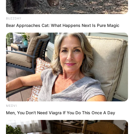
รับรู้ คนมีคู่ ได้เดินทางใกล้ ๆ ด้วยกัน
BUZZDAY
Bear Approaches Cat: What Happens Next Is Pure Magic
ดูดวงคนเกิดวันพฤหัสบดี
ดวงการงาน
งานอาจจะต้องแก้ปัญหาค่อนข้างเยอะ หรือ
ว่างาน อาจจะต้องเข้าไปช่วยเหลือหรือแก้ปัญหาแทนคน
อื่น
ดวงการเงิน
มีรายจ่ายเข้ามา แต่เป็นรายจ่ายที่จ่ายเพื่อ
ซื้อทรัพย์สิน หรือว่าอนาคต
ดวงความรัก
คนโสด มีคนเข้ามาแต่ยังไม่ถูกใจสักเท่าไหร่
MEDVI
คนมีคู่ ให้ระวังการทะเลาะกันเพราะเรื่องการทำงาน
Men, You Don't Need Viagra If You Do This Once A Day