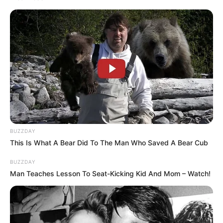
These 9 Actresses Will Make You Rethink Good And
Evil!
BRAINBERRIES
BUZZDAY
This Is What A Bear Did To The Man Who Saved A Bear Cub
BUZZDAY
Man Teaches Lesson To Seat-Kicking Kid And Mom – Watch!
Who Will Take On The Iconic Role Next? Bond
Casting Rumors
BRAINBERRIES