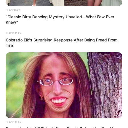
BUZZDAY
“Classic Dirty Dancing Mystery Unveiled—What Few Ever
Knew"
Guatemala Dental
BUZZ DAY
GUATEMALA DENTAL
Colorado Elk's Surprising Response After Being Freed From
Tire
แนะนำ
BUZZ DAY