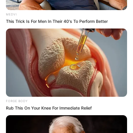
MEDVI
This Trick Is For Men In Their 40's To Perform Better
How They Made Little Simba Look So Lifelike in 'The
Lion King'
BRAINBERRIES
FORGE BODY
Rub This On Your Knee For Immediate Relief