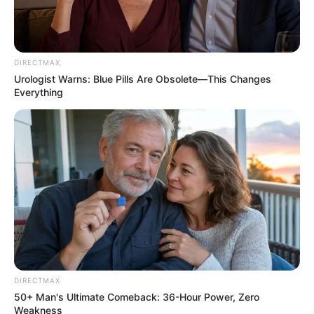
DIRECTMAX
Urologist Warns: Blue Pills Are Obsolete—This Changes
Everything
Mysterious Roman Statue Unearthed In Toledo
BRAINBERRIES
DIRECTMAX
50+ Man's Ultimate Comeback: 36-Hour Power, Zero
Weakness