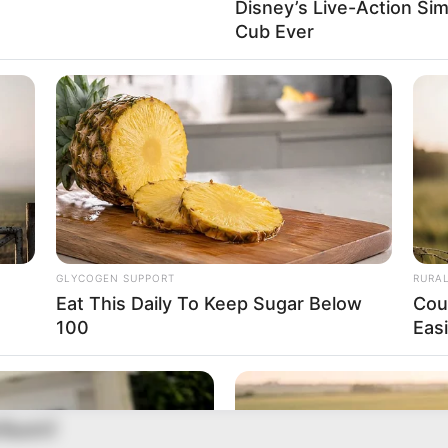
Disney’s Live-Action Si
Cub Ever
ันศุกร์
งคงต้องพึ่งพาเพื่อนร่วมงาน ถึงแม้ว่าจะไม่พอใจในพฤติกรรม
ี่คาดหวังไว้ยังไม่ได้ แต่จะได้ในอีกไม่ช้า ต้องรอคอยหรือว่าใจเย็
GLYCOGEN SUPPORT
RURA
Eat This Daily To Keep Sugar Below
Cou
ด จะได้คนที่ถูกใจเข้ามาชอบ คนมีคู่ ได้ทำธุรกิจร่วมกัน
100
Eas
ันเสาร์