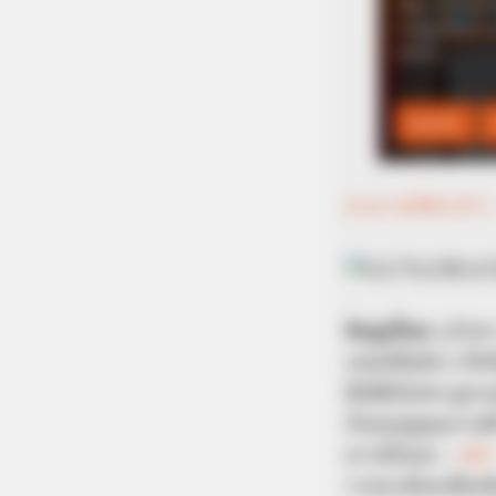
BUZZ DAY
These Uncensored T-Shirt Fails A
For Mature Audiences Only
ดวงรายสัปดาห์ 1 –
ข้อมูลโดย:
แก้วตา
แชมป์อันดับ 1 ศึก
HOROLive ดูดวงสด
กับหมอดูคุณภาพที
ดาวน์โหลด –
คลิก
รายละเอียดเพิ่มเ