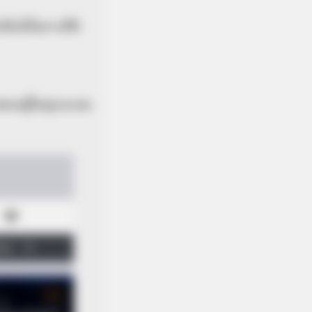
เป็นไปในทางที่ดี
พของผู้ใหญ่และคน
y Night. He Said He'd Be Up At