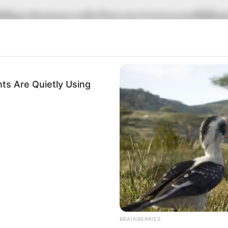
่มีปัญหาต้องคอยตรวจเช็กเรื่อยๆ จนกว่าจะผ่านเกณฑ์ที่ผู้ใหญ่
งินที่เก็บไว้จนลืม ถือว่าได้นำเงินที่เจอมาใช้จ่ายต่อไป
ด คนรักเก่าๆ จะกลับมา คนมีคู่ ขอความช่วยเหลือจากคนรักใน
ts Are Quietly Using
วันพฤหัสบดี
ะวังการมีปัญหากับเพื่อนร่วมงาน และเอกสารสัญญาต้องคอยดูแ
ที่คิดว่าจะได้ อาจเป็นเงินที่ยื่นกู้สินเชื่อหรือขอจากผู้หลักผู้ใหญ่
BRAINBERRIES
ด มีคนเข้ามาหลายคน ยังเลือกใครไม่ได้ คนมีคู่ คนรักไม่ค่อ