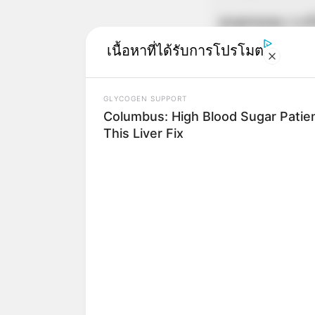
ดวงการงาน
งานที
เนื้อหาที่ได้รับการโปรโมต
ดวงการเงิน
จะเจอเ
ดวงความรัก
คนโส
GLYCOGEN SUPPORT
Columbus: High Blood Sugar Patien
This Liver Fix
ดูดวงคนเกิด
ดวงการงาน
ให้ร
ดวงการเงิน
รอเงิน
ดวงความรัก
คนโส