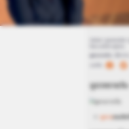
Home
/
ดูดวงรายวัน
/ 
โดย อ.แก้วตา คุยดวง
ดูดวงรายวัน
|
6 มิ
แบ่งปัน
ดูดวงรายวัน
ดูดวง
คนเกิด