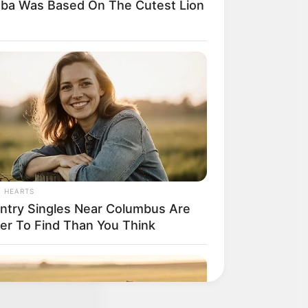
mba Was Based On The Cutest Lion
ของเพื่อนร่วมงาน
นๆ
L HEARTS
ntry Singles Near Columbus Are
ier To Find Than You Think