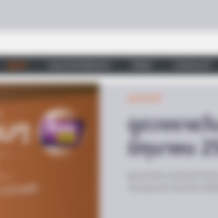
ดูดวง
วอลเปเปอร์เสริมดวง
วัดสวย
บทสวดมนต์
ดูดวงรายวัน
ดูดวงรายวัน
มิถุนายน 2
ดูดวงรายวัน ตามวันเกิด ไม่ว
กดวงตอนเช้า ก่อนใคร! จะได้รั