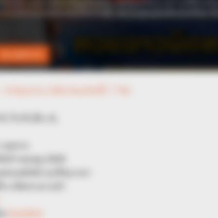
HABERION
FRIDA
re
Why Is This Sports Photo Causing
ER 
Outrage? Look Closer
Aft
 8 มิถุนายน 2562 (คนเกิดทั้ง 7 วัน)
 คุยดวง
ชิงจ้าวหมอดู 2018
บนมือถือ ทุกที่ทุกเวลา
่เราคัดสรรมาแล้ว
ติม
horolive