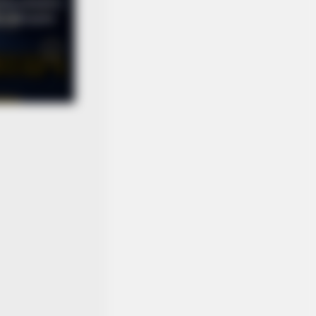
Y PLANS
Doctor: "I Threw Out My Viagra
er What I Found On CVS Aisle 7"