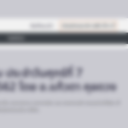
สินค้าแนะนำ
เปิดสมัครสมาชิก (ฟรี) เร็วๆ นี้
ไลฟ์สไตล์
 ประจำวันศุกร์ที่ 7
562 โดย อ.แก้วตา คุยดวง
่าจะเป็น ดวงการงาน ดวงการเงิน และ ดวงความรัก ครบจบในที่เดียว เช็
บมือกับวันนั้นๆ ได้ทัน