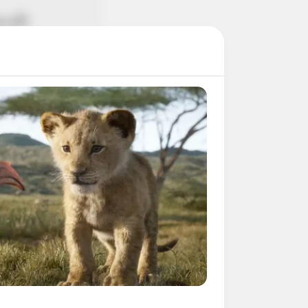
วางไว้
เรื่องของการเงิน
ลให้ดี
ยให้ความสำคัญสัก