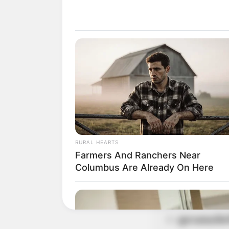
เท่าไหร่
ดูดวงคนเกิดว
ดวงการงาน
งานยั
ก็ตาม
ดวงการเงิน
เงินท
RURAL HEARTS
Farmers And Ranchers Near
ดวงความรัก
คนโส
Columbus Are Already On Here
ดูดวงคนเกิดว