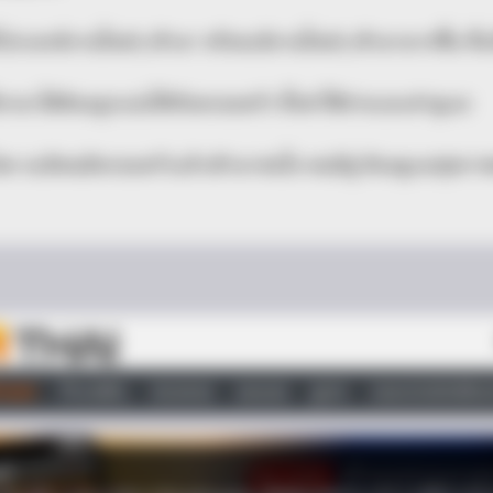
โปรเจกต์งานใหม่ๆ เข้ามา หรือจะมีงานใหม่ๆ เข้ามามากขึ้น ซึ่ง
ี่หามาได้ต้องถูกแบ่งให้กับครอบครัว ทั้งค่าใช้จ่ายและค่าดูแล
ด จะมีคนมีครอบครัวแล้วเข้ามาสนใจ คนมีคู่ ต้องดูแลสุขภา
RURAL HEARTS
Free Benefits
She Asked About Saturda
Four.