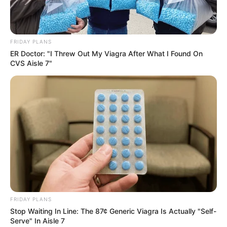
ดวงความรัก
คนโสด พยายามหาคนรู้ใจแต่ก็ไม่ถูกใจสักที
คนมีคู่ มีเรื่องต้องคุยกันปรึกษากันเยอะ
FRIDAY PLANS
ER Doctor: "I Threw Out My Viagra After What I Found On
CVS Aisle 7"
ดูดวงคนเกิดวันจันทร์
ดวงการงาน
ต้องอดทนอดกลั้นกับปัญหาเพื่อนร่วมงาน
แต่ก็ยังดีที่ยังได้รับคำชมจากผู้ใหญ่
ดวงการเงิน
ใช้จ่ายเงินได้คล่องมือมากขึ้น มีเงินเข้ามา
พร้อมกับมีได้ซื้อของที่ตนเองอยากได้อีกด้วย
ดวงความรัก
คนโสด จะมีคนเข้ามาจากการทำธุรกิจร่วม
กัน คนมีคู่ จะได้พบญาติ หรือว่าครอบครัวของคนรัก
FRIDAY PLANS
Stop Waiting In Line: The 87¢ Generic Viagra Is Actually "Self-
Serve" In Aisle 7