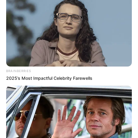
CTA LOVE
BRAINBERRIES
2025’s Most Impactful Celebrity Farewells
17 Rare Churches Underground That Still Exist
BRAINBERRIES
Plastic Surgery Splurge: Instagram Model's Quest
For Barbie Looks
BRAINBERRIES
Sensational Seductress: Demi Moore's Most