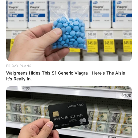
ดูดวง
เบอร์โทร คน Keep look เป๊ะทุกมุมดูดี
ทุกองศา คุณล่ะมีเลขคู่นี้ไหม
FRIDAY PLANS
Walgreens Hides This $1 Generic Viagra - Here's The Aisle
It's Really In.
ดูดวง
วันที่ 1 ส.ค. 2569 วันคล้ายวันสำเร็จ
มรรคผลพระโพธิสัตว์กวนอิม