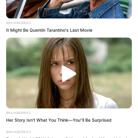
Scandalous Performances
BRAINBERRIES
BRAINBERRIES
It Might Be Quentin Tarantino's Last Movie
Shocking Turn Of Event: Actors Who Pursued
Controversial Careers
BRAINBERRIES
BRAINBERRIES
Her Story Isn't What You Think—You''ll Be Surprised
BRAINBERRIES