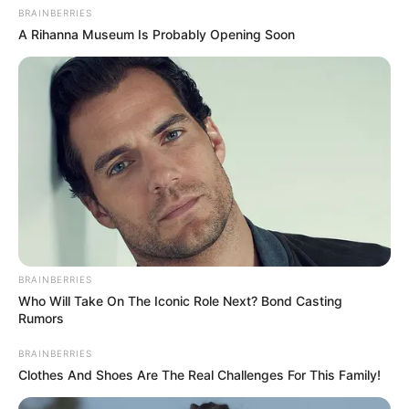
BRAINBERRIES
A Rihanna Museum Is Probably Opening Soon
Is There An Intersex Whale? This Finding Baffles
Science
BRAINBERRIES
BRAINBERRIES
Who Will Take On The Iconic Role Next? Bond Casting
Rumors
BRAINBERRIES
Clothes And Shoes Are The Real Challenges For This Family!
Why this ordinary drink is the secret to feeling your
best every day