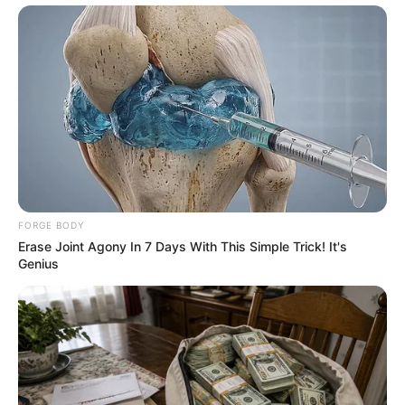
ดูดวงรายวัน
อ.รักษ์เลขเด็ด งวด 1 – 15 ก.ค. 68
รางวัลใหญ่ใกล้ฉัน จะเป็นของใคร ?
FORGE BODY
Erase Joint Agony In 7 Days With This Simple Trick! It's
Genius
ดูดวงรายวัน
อ.รักษ์เลขเด็ด งวด 2 – 15 พ.ค. 68