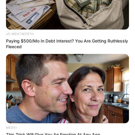
รางวัลใหญ่ใกล้ฉัน จะเป็นของใคร ?
JG WENTWORTH
Paying $500/Mo In Debt Interest? You Are Getting Ruthlessly
Fleeced
MThai เชื่อในสิ่งที่ทำ ทำในสิ่งที่เชื่อ
รับข่าวสารเลขมงคล สถิติเลขดัง ดวงรายวัน รายเดือน รายปี
พร้อมแนะนำวิธีเสริมดวง
ลุ้นรับรางวัลจากกิจกรรมเสริมความเป็นมงคลให้กับตัวท่านเอง
เปิดสมัครสมาชิก (ฟรี) เร็วๆนี้
MEDVI
This Trick Will Give You An Erection At Any Age