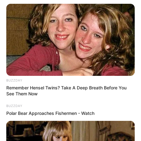
ดูดวงคนเกิดวันอังคาร
ดวงการงาน
งานที่ต้องรับผิดชอบ เป็นงานของตัวเองทั้ง
สิ้น ซึ่งไม่มีใครสามารทำแทนได้
ดวงการเงิน
จะต้องจ่ายเงินไปกับที่อยู่อาศัย เช่นของใช้ใน
บ้าน การตกแต่งบ้าน หรือแม้กระทั่งซ่อมแซมบ้าน
BUZZDAY
ดวงความรัก
เพื่อนจะได้กลับกลายเป็นคนรัก คนมีคู่ ถึง
Remember Hensel Twins? Take A Deep Breath Before You
See Them Now
แม้ว่าจะมีปัญหากันตลอด แต่ความสัมพันธ์ยังเหมือนเดิม
BUZZDAY
Polar Bear Approaches Fishermen - Watch
ดูดวงคนเกิดวันพุธ