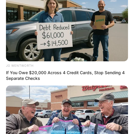
แบ่งปัน
ดูดวงรายวัน
JG WENTWORTH
ดูดวง
คนเกิดวันอาทิตย์
If You Owe $20,000 Across 4 Credit Cards, Stop Sending 4
Separate Checks
ดวงการงาน
ทำตามกฎเกณฑ์ที่ได้รับมอบหมาย ซึ่งไม่
สามารถที่จะปลีกตัวไปทำอย่างอื่นได้เลย
ดวงการเงิน
จะมีโชคลาภก้อนใหญ่ ซึ่งไม่ได้คิดฝันว่าจะได้
แต่ก็ได้ให้พอได้ใช้จ่ายได้ทั้งเดือน