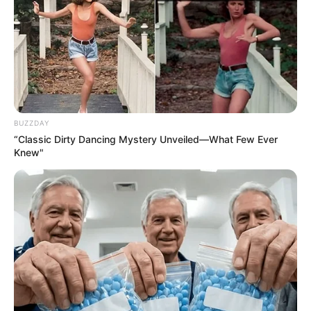
Why everything you thought you knew about water
might be wrong
CTA LOVE
These 6 Movies Were So Bad That They Became
Instant Classics
BRAINBERRIES
BUZZDAY
“Classic Dirty Dancing Mystery Unveiled—What Few Ever
Knew"
Have You Seen Her GRWM? She Inspires Millions
BRAINBERRIES