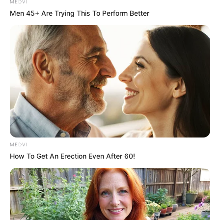
MEDVI
ดวงความรัก
คนโสด จะมีคนมีอายุเข้ามาสนใจ คนมีคู่ คน
Men 45+ Are Trying This To Perform Better
รักจะประสบความสำเร็จในตำแหน่งหน้าที่การงาน
MEDVI
How To Get An Erection Even After 60!
ดวงรายสัปดาห์ 1 – 8 มิถุนายน 2562 (คนเกิดทั้ง 7 วัน)