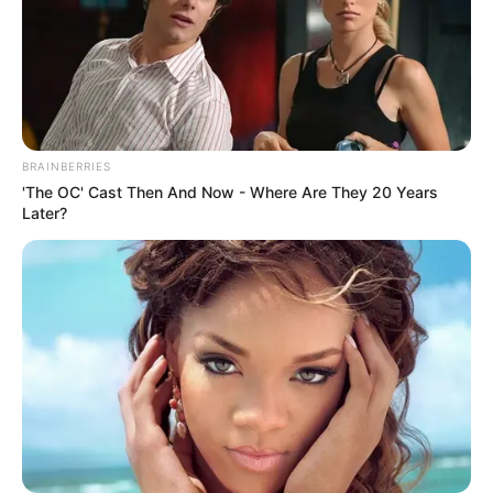
BRAINBERRIES
'The OC' Cast Then And Now - Where Are They 20 Years
Later?
You Wouldn't Believe It If It Wasn't Caught On
Camera!
BRAINBERRIES