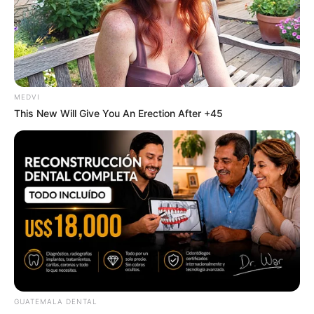
ข้อมูลโดย:
แก้วตา คุยดวง
แชมป์อันดับ 1 ศึกชิงจ้าวหมอดู 2018
HOROLive ดูดวงสดบนมือถือ ทุกที่ทุกเวลา
กับหมอดูคุณภาพที่เราคัดสรรมาแล้ว
ดาวน์โหลด –
คลิก
MEDVI
รายละเอียดเพิ่มเติม
horolive
This New Will Give You An Erection After +45
GUATEMALA DENTAL