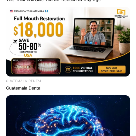
LEGAL
นโยบายคุกกี้
นโยบายการคุ้มครองข้อมูลส่วนบุคคล
ติดต่อเรา
เกี่ยวกับเอ็มไทย
TOP CONTENT
GUATEMALA DENTAL
วัดสวย
Guatemala Dental
วัดสวยเชียงใหม่
ทำนายฝัน
สถิติหวยรายเดือน
ดวงรายวัน
บทสวดมนต์
วิธีบนไอ้ไข่