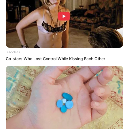
ดวงการงาน
หากทำธุรกิจ จะมีคนมายื่นข้อเสนอทาง
ธุรกิจให้ หรืออาจมีเกณฑ์ในการเซ็นสัญญาทำงานร่วมกัน
ดวงการเงิน
เงินจะมีเข้ามาได้เรื่อยๆ ไม่ขาดมือ หากทำ
ธุรกิจก็จะมีกำไรมากขึ้นด้วย
BUZZDAY
ดวงความรัก
คนโสด เลือกเยอะ ไม่ถูกใจใครสักคนที่เข้า
Co-stars Who Lost Control While Kissing Each Other
มา คนมีคู่ ด้วยธุรกิจที่ต้องทำร่วมกัน เลยทำให้คุยกันไม่
เข้าใจไม่ลงตัว
ดูดวงคนเกิดวันพฤหัสบดี
ดวงการงาน
งานที่ได้เจอค่อนข้างจะต้องรับมือเยอะ