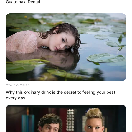
Guatemala Dental
ดวงรายวัน
ดูดวง อ.แก้วตา คุยดวง
ดูดวงปี 62
ดูดวงรายวัน
นักเขียน
อิสฺวาสุ
เชื่อในสิ่งที่เฮ็ด เฮ็ดในสิ่งที่เชื่อ
CTA FAVORITE
เนื้อหาที่ได้รับการโปรโมต
Why this ordinary drink is the secret to feeling your best
every day
Are You The Same Alone And With Others? Find Out
BRAINBERRIES