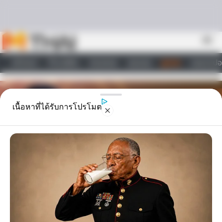
Skip to content
menu
หน้าแรก
ทำนายฝัน
ตรวจหวย
ผลบอล
ดูดวง
วอลเปเปอ
ไลฟ์สไตล์
เนื้อหาที่ได้รับการโปรโมต