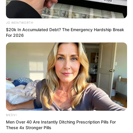
สีมงคล
JG WENTWORTH
แจกตาราง สีมงคลตามราศี 2569 ประจำ
$20k In Accumulated Debt? The Emergency Hardship Break
For 2026
เดือนสิงหาคม โดย อ.รักษ์ เลขเด็ด
ดูดวงรายวัน
ดูเพิ่มเติม
ดูดวงรายวัน
MEDVI
อยากเฮงมาทางนี้ ! อ.บุญลาด แนะ เคล็ด
Men Over 40 Are Instantly Ditching Prescription Pills For
These 4x Stronger Pills
ลับเสริมดวงวันที่ 1 พ.ค. 69