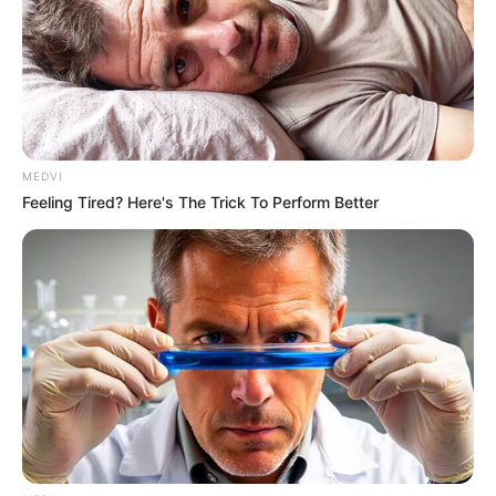
ดวงการเงิน
ใช้จ่ายเงินเยอะ ซื้อแต่สิ่งของที่มีค่า มีราคา
ใช้จ่ายเงินเป็นก้อนและราคาสูง
ดวงความรัก
คนโสด คนเก่าๆ จะปรับปรุงตัวและกลับมา
คนมีคู่ อย่าพยายามกดดันให้คนรักทำอะไรให้ อาจทำให้
เกิดความไม่พอใจได้
MEDVI
Feeling Tired? Here's The Trick To Perform Better
ดูดวงคนเกิดวันเสาร์
ดวงการงาน
งานเข้ามาเรื่อยๆ เป็นจ๊อบเล็กๆ แต่ก็ยังดีที่
รายได้หรือผลประโยชน์เข้ามาได้เรื่อยๆ
ดวงการเงิน
เหนื่อยกับการหาเงินบ้าง แต่ก็ยังดีที่สามารถ
หาเงินเข้ามาได้เรื่อยๆ