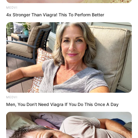
เพราะว่างานต้องละเอียดและรอบคอบก่อนการส่งมอบต่อ
MEDVI
4x Stronger Than Viagra! This To Perform Better
ดวงการเงิน
อาจจะต้องมีการเสียเงินไปกับการดูแลรักษา
พยาบาล เกี่ยวกับการเจ็บป่วยของตนเองหรือว่าคนในบ้าน
ดวงความรัก
คนโสด ให้ระวังเข้าไปยุ่งกับคนที่มีเจ้าของ
แล้วจนเกิดเรื่อง คนมีคู่ ให้ระวังการมีปัญหาจนทำให้เกิด
รอยร้าวในใจได้
ดูดวงคนเกิดวันศุกร์
MEDVI
Men, You Don't Need Viagra If You Do This Once A Day
ดวงการงาน
ค่อนข้างสำเร็จลุล่วงไปได้ด้วยดี ปัญหาที่มีก็
สามารถคลี่คลายได้ ไม่ต้องกังวลเรื่องงานมาก