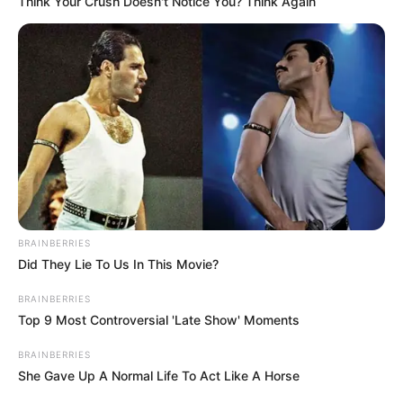
Think Your Crush Doesn't Notice You? Think Again
BRAINBERRIES
This Woman Chose To Live Like A Horse
Did They Lie To Us In This Movie?
BRAINBERRIES
BRAINBERRIES
Top 9 Most Controversial 'Late Show' Moments
BRAINBERRIES
She Gave Up A Normal Life To Act Like A Horse