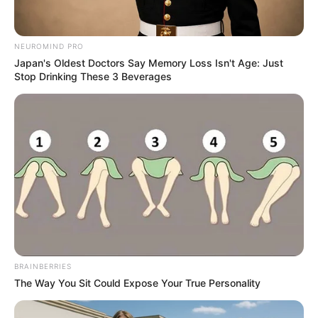
ดูดวงรายวัน
ดูดวงรายวัน ประจำวันเสาร์
NEUROMIND PRO
Japan's Oldest Doctors Say Memory Loss Isn't Age: Just
Stop Drinking These 3 Beverages
ที่ 1 มิถุนายน 2562 โดย
อ.แก้วตา คุยดวง
ดูดวงรายวัน ตามวันเกิด ไม่ว่าจะเป็น ดวงการงาน ดวงการเงิน และ
ดวงความรัก ครบจบในที่เดียว เช็กดวงตอนเช้า ก่อนใคร! จะได้รับมือ
กับวันนั้นๆ ได้ทัน
BRAINBERRIES
Home
/
ดูดวงรายวัน
/ ดูดวงรายวัน ประจำวันเสาร์ที่ 1 มิถุนายน 2562
The Way You Sit Could Expose Your True Personality
โดย อ.แก้วตา คุยดวง
ดูดวงรายวัน
|
31 พ.ค. 2019