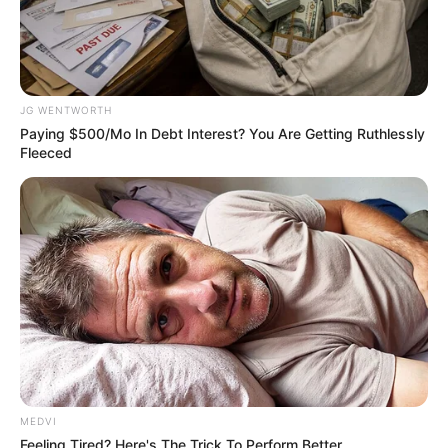
Why this ordinary drink is the secret to feeling your
best every day
CTA FAVORITE
JG WENTWORTH
Paying $500/Mo In Debt Interest? You Are Getting Ruthlessly
Fleeced
Will You Survive? 10 Things To Keep In Your
Emergency Kit
BRAINBERRIES
MEDVI
Feeling Tired? Here's The Trick To Perform Better