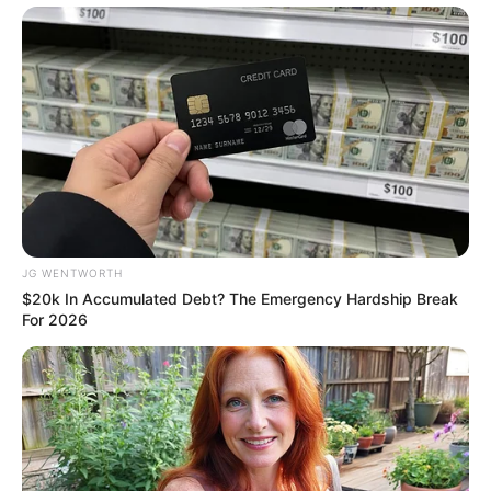
Olena Zelenska's Life Changed Overnight
BRAINBERRIES
JG WENTWORTH
$20k In Accumulated Debt? The Emergency Hardship Break
For 2026
This Woman Chose To Live Like A Horse
BRAINBERRIES