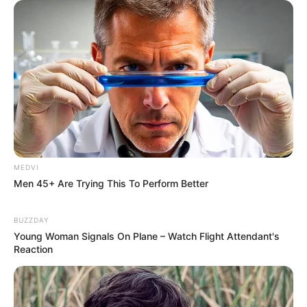
To Russia
BRAINBERRIES
Remember Them? These '90s Couples Defined An
Era—See The Complete List
BRAINBERRIES
MEDVI
Men 45+ Are Trying This To Perform Better
BUZZDAY
Young Woman Signals On Plane – Watch Flight Attendant's
Reaction
Why this ordinary drink is the secret to feeling your
best every day
CTA FAVORITE