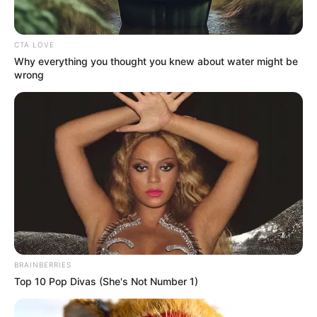
ดวงความรัก
คนโสด คนเก่าจะกลับมาแต่ความสัมพันธ์
ไม่เหมือนเดิม คนมีคู่ ได้เดินทางไปทำบุญร่วมกัน
CTA LOVE
Why everything you thought you knew about water might be
wrong
ดูดวงคนเกิดวันจันทร์
ดวงการงาน
จะได้มีการเดินทางในเรื่องของงาน รวมถึงได้
เดินทางไปทำงานที่ต่างประเทศ
ดวงการเงิน
อาจมีการเสียเงินไปอย่างไม่ทันตั้งตัว อาจ
เป็นรายจ่ายที่ไม่ได้อยู่ในลิสต์รายการ ทำให้การเงินมี
ปัญหาได้
BRAINBERRIES
ดวงความรัก
คนโสด จะได้รับความรู้สึกดีๆ กับใครสักคน
Top 10 Pop Divas (She's Not Number 1)
ซึ่งเป็นคนดีด้วย คนมีคู่ ปัญหาที่มีให้ระวังบานปลายจน