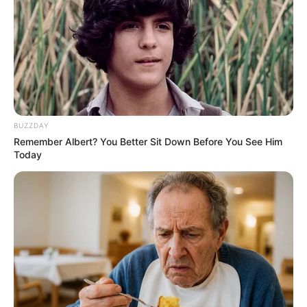
BUZZDAY
Remember Albert? You Better Sit Down Before You See Him
Today
Disney Princesses: Which Live-Action Version Do
You Prefer?
BRAINBERRIES