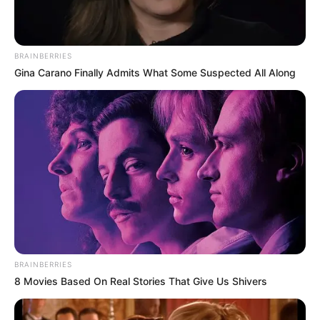
ดวงการงาน
ยังคงต้องขอคำแนะนำในเรื่องของงานกับ
ผู้ใหญ่ หรือคนที่ชำนาญงานกว่า
BRAINBERRIES
Gina Carano Finally Admits What Some Suspected All Along
ดวงการเงิน
มีค่าใช้จ่ายไม่ทันตั้งตัว ทั้งค่าใช้จ่ายประจำ
และค่าใช้จ่ายจรอีกด้วย
ดวงความรัก
คนโสด ผู้ใหญ่จะติดต่อขอให้กลับมาคืนดีกับ
คนเก่า คนมีคู่ เริ่มอิ่มตัวและเริ่มคิดถึงเรื่องการวางแผน
อนาคต
ดูดวงคนเกิดวันเสาร์
BRAINBERRIES
8 Movies Based On Real Stories That Give Us Shivers
ดวงการงาน
งานจะประสบความสำเร็จได้เพราะตัวเอง