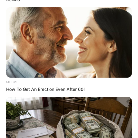
See How The Blue Lagoon Cast Has Changed After
46 Years
BRAINBERRIES
MEDVI
How To Get An Erection Even After 60!