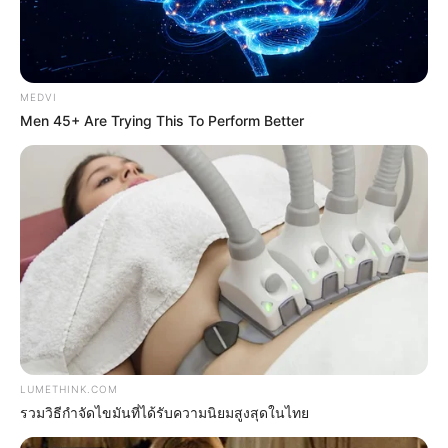
วัดสวย
วัดสวยเชียงใหม่
ทำนายฝัน
MEDVI
สถิติหวยรายเดือน
Men 45+ Are Trying This To Perform Better
ดวงรายวัน
บทสวดมนต์
วิธีบนไอ้ไข่
ไหว้ท้าวเวสสุวรรณ
วิธีไหว้วัดแขก
วอลเปเปอร์พระแม่ลักษมี
วอลเปเปอร์ ฟรี
สีมงคล
FOLLOW US
LUMETHINK.COM
รวมวิธีกำจัดไขมันที่ได้รับความนิยมสูงสุดในไทย
เว็บไซต์นี้ใช้คุกกี้