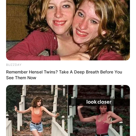
BUZZDAY
Remember Hensel Twins? Take A Deep Breath Before You
See Them Now
What Happened To The Blue Lagoon Cast? See
Them Now
BRAINBERRIES