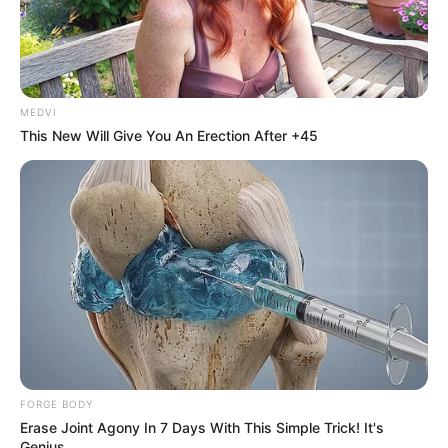
MEDVI
This New Will Give You An Erection After +45
Think Your Crush Doesn't Notice You? Think Again
BRAINBERRIES
FORGE BODY
Erase Joint Agony In 7 Days With This Simple Trick! It's
Genius