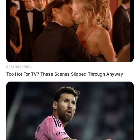
ไม่มีคนอื่นเข้ามาช่วย พึ่งพาใครไม่ได้นอกจากตัวเอง
ดวงการเงิน
เงินที่เป็นพันธะหนี้สิน จะได้ปลดหนี้ ได้
อิสรภาพทางการเงินกลับมา
ดวงความรัก
คนโสด กำลังพยายามทำใจกับคนเก่าๆ คน
มีคู่ ได้เดินทางไปต่างประเทศร่วมกันทั้งครอบครัว
BRAINBERRIES
Too Hot For TV? These Scenes Slipped Through Anyway