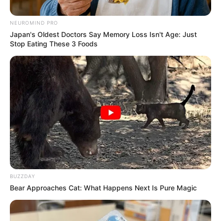
NEUROMIND PRO
Japan's Oldest Doctors Say Memory Loss Isn't Age: Just
Stop Eating These 3 Foods
DNA Analysis Revealed The Sick Truth About Ancient
Vikings
BRAINBERRIES
BUZZDAY
Bear Approaches Cat: What Happens Next Is Pure Magic