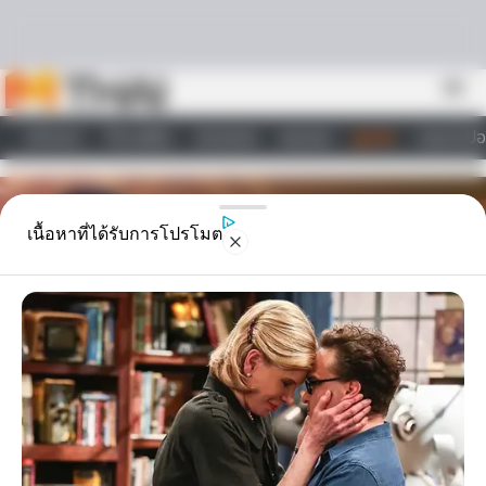
Skip to content
menu
หน้าแรก
ทำนายฝัน
ตรวจหวย
ผลบอล
ดูดวง
วอลเปเปอ
ไลฟ์สไตล์
เนื้อหาที่ได้รับการโปรโมต