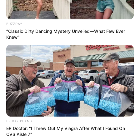
BUZZDAY
“Classic Dirty Dancing Mystery Unveiled—What Few Ever
Knew"
2025’s Most Impactful Celebrity Farewells
BRAINBERRIES
Sensational Seductress: Demi Moore's Most
Scandalous Performances
BRAINBERRIES
FRIDAY PLANS
ER Doctor: "I Threw Out My Viagra After What I Found On
CVS Aisle 7"