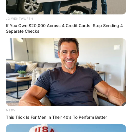
ดูดวง
JG WENTWORTH
วันที่ 1 ส.ค. 2569 วันคล้ายวันสำเร็จ
If You Owe $20,000 Across 4 Credit Cards, Stop Sending 4
มรรคผลพระโพธิสัตว์กวนอิม
Separate Checks
สีมงคล
แจกตาราง สีมงคลตามราศี 2569 ประจำ
เดือนสิงหาคม โดย อ.รักษ์ เลขเด็ด
MEDVI
This Trick Is For Men In Their 40's To Perform Better
ดูดวงรายวัน
ดูเพิ่มเติม