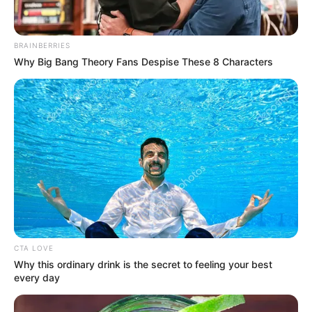
ดูดวงรายวัน
BRAINBERRIES
ดูดวงรายวัน ประจำวัน
Why Big Bang Theory Fans Despise These 8 Characters
จันทร์ที่ 4 มีนาคม 2562
โดย อ.แก้วตา คุยดวง
ดูดวงรายวัน ตามวันเกิด ไม่ว่าจะเป็น ดวงการงาน ดวงการเงิน และ
ดวงความรัก ครบจบในที่เดียว เช็กดวงตอนเช้า ก่อนใคร! จะได้รับมือ
กับวันนั้นๆ ได้ทัน
CTA LOVE
Why this ordinary drink is the secret to feeling your best
Home
/
ดูดวงรายวัน
/ ดูดวงรายวัน ประจำวันจันทร์ที่ 4 มีนาคม 2562 โดย
every day
อ.แก้วตา คุยดวง
ดูดวงรายวัน
|
3 มี.ค. 2019