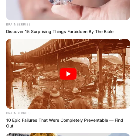
ดูดวงคนเกิดวันพุธ
BRAINBERRIES
Discover 15 Surprising Things Forbidden By The Bible
ดวงการงาน
ทำงานไม่ค่อยมีความสุขเท่าไหร่ เหมือน
ทำงานคนเดียว รู้สึกไม่ค่อยสบาย ไม่อยากทำงานต่อ
ดวงการเงิน
ถ้าคนที่ทำการค้าขาย วันนี้การหาเงินไม่
คล่องเท่าที่ควร ขายได้มาก็ต้องมีการลงทุนเพิ่ม
ดวงความรัก
คนโสด คนรักเก่าจะกลับมา ซึ่งเขาจะเริ่ม
จากการติดต่อคุยก่อน คนมีคู่ ให้ระวังการมีปัญหาทะเลาะ
กัน
BRAINBERRIES
10 Epic Failures That Were Completely Preventable — Find
Out