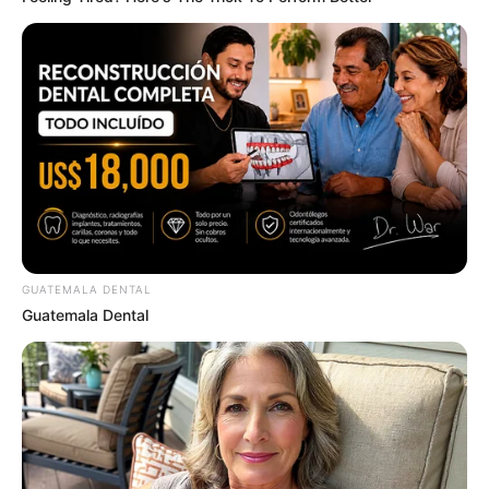
Remember Them? These '90s Couples Defined An
Era—See The Complete List
GUATEMALA DENTAL
BRAINBERRIES
Guatemala Dental