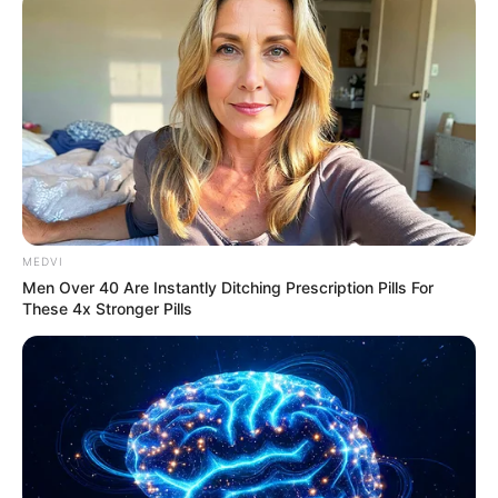
รับข่าวสารเลขมงคล สถิติเลขดัง ดวงรายวัน รายเดือน รายปี
พร้อมแนะนำวิธีเสริมดวง
ลุ้นรับรางวัลจากกิจกรรมเสริมความเป็นมงคลให้กับตัวท่านเอง
เปิดสมัครสมาชิก (ฟรี) เร็วๆนี้
MEDVI
LEGAL
Men Over 40 Are Instantly Ditching Prescription Pills For
These 4x Stronger Pills
นโยบายคุกกี้
นโยบายการคุ้มครองข้อมูลส่วนบุคคล
ติดต่อเรา
เกี่ยวกับเอ็มไทย
TOP CONTENT