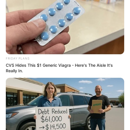
แนะนำ
ดูดวง
ดูเพิ่มเติม
FRIDAY PLANS
CVS Hides This $1 Generic Viagra - Here's The Aisle It's
Really In.
ดูดวง
เบอร์โทร คน Keep look เป๊ะทุกมุมดูดี
ทุกองศา คุณล่ะมีเลขคู่นี้ไหม