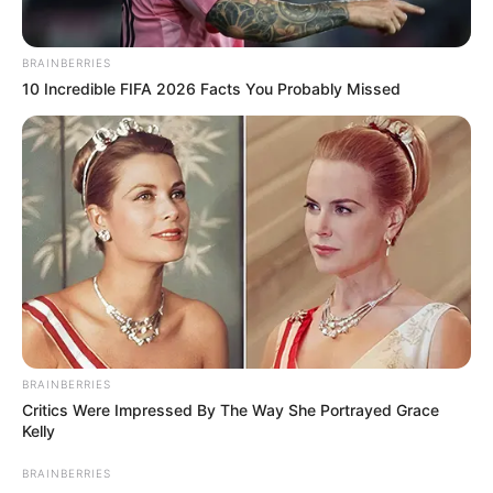
ดวงรายสัปดาห์ 3 – 9 มีนาคม 2562 (คนเกิดทั้ง 7 วัน)
BRAINBERRIES
10 Incredible FIFA 2026 Facts You Probably Missed
ข้อมูลโดย:
แก้วตา คุยดวง
แชมป์อันดับ 1 ศึกชิงจ้าวหมอดู 2018
HOROLive ดูดวงสดบนมือถือ ทุกที่ทุกเวลา
กับหมอดูคุณภาพที่เราคัดสรรมาแล้ว
ดาวน์โหลด –
คลิก
รายละเอียดเพิ่มเติม
horolive
BRAINBERRIES
Critics Were Impressed By The Way She Portrayed Grace
Kelly
BRAINBERRIES