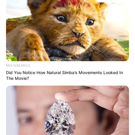
ทำให้ชีวิตคู่ไปต่อไม่ได้
ดูดวงคนเกิดวันอังคาร
ดวงการงาน
งานค่อนข้างไม่ได้เร่งรีบแต่ก็ต้องทำให้เสร็จ
ภายในเวลาที่กำหนด อย่าเผอเรอ เพราะอาจทำให้งานมี
BRAINBERRIES
ปัญหาได้
Did You Notice How Natural Simba’s Movements Looked In
The Movie?
ดวงการเงิน
กำลังรอเงินจากใครสักคนที่ขอความช่วย
เหลือไว้ เขาอาจรับปาก แต่ยังไม่ได้ช่วยเหลือซะทีเดียว
ดวงความรัก
คนโสด จะมีสายเปย์พร้อมจ่ายเข้ามาให้
ความสนใจ คนมีคู่ ได้ใช้เวลาอยู่ด้วยกันมากขึ้นหลังจากไม่
ค่อยได้คุยกัน