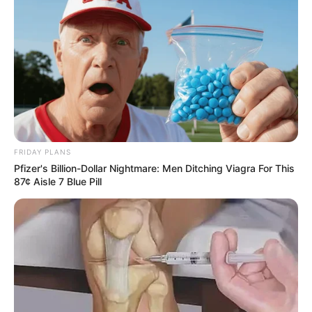
ดูดวงรายวัน
อยากเฮงมาทางนี้ ! อ.บุญลาด แนะ เคล็ด
ลับเสริมดวงวันที่ 1 พ.ค. 69
FRIDAY PLANS
Pfizer's Billion-Dollar Nightmare: Men Ditching Viagra For This
87¢ Aisle 7 Blue Pill
ดูดวงรายวัน
อ.รักษ์เลขเด็ด งวด 1 – 15 ก.ค. 68
รางวัลใหญ่ใกล้ฉัน จะเป็นของใคร ?