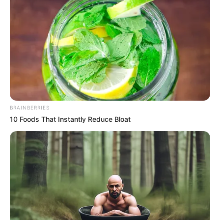
แบ่งปัน
ดูดวงรายวัน
BRAINBERRIES
ดูดวง
คนเกิดวันอาทิตย์
10 Foods That Instantly Reduce Bloat
ดวงการงาน
ระวังเรื่องเอกสารให้ดี อาจทำให้มีปัญหา
เพราะความไม่ตั้งใจ ต้องดูให้ดี
ดวงการเงิน
มีโชคลาภเงินทองเข้ามา ถ้าทำการค้าขายจะ
ได้กำไรดีมาก เงินไหลเข้ามาเรื่อยๆ