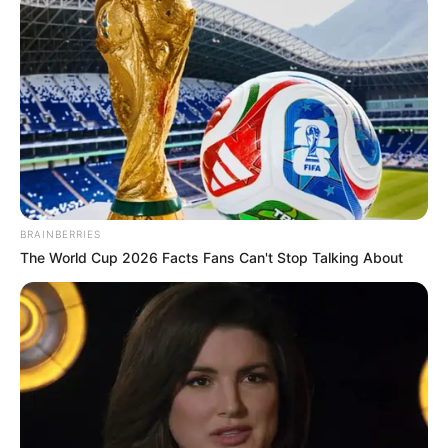
ดูดวงคนเกิดวันพฤหัสบดี
ดวงการงาน
แบกเรื่องงานไว้คนเดียว คนอื่นไม่สามารถ
ทำแทนได้ ต้องค่อยๆ วางไปทีละปัญหา
ดวงการเงิน
ได้ชำระเงินปลดหนี้ได้ก้อนหนึ่ง แต่ก็มีหนิ้สิน
ก้อนใหม่เพิ่มเข้ามา การเงินยังคงไม่มั่นคง
BRAINBERRIES
The World Cup 2026 Facts Fans Can't Stop Talking About
ดวงความรัก
คนโสด คนรักเก่าให้ความหวังว่าจะกลับมา
แต่ก็ยังไม่มีวี่แวว คนมีคู่ จะได้ของมีค่าหรือทรัพย์สินจาก
คนรัก
ดูดวงคนเกิดวันศุกร์