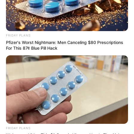
These 6 Movies Were So Bad That They Became
Instant Classics
BRAINBERRIES
FRIDAY PLANS
Pfizer's Worst Nightmare: Men Canceling $80 Prescriptions
For This 87¢ Blue Pill Hack
These Actors Didn't Want To Share The Spotlight
BRAINBERRIES
FRIDAY PLANS