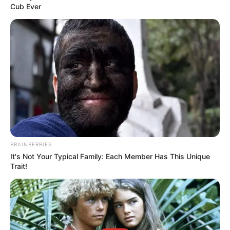
Home
/
ดูดวงรายวัน
/ ดูดวงรายวัน ประจำวันจันทร์ที่ 9 มกราคม 2560
Cub Ever
โดย อ.คฑา ชินบัญชร
ดูดวงรายวัน
|
9 ม.ค. 2017
แบ่งปัน
ดูดวง
สำหรับ
คนเกิดวันอาทิตย์
ดูดวงสำหรับ
คนเกิดวันจันทร์
ดูดวงสำหรับ
คนเกิดวันอังคาร
BRAINBERRIES
It's Not Your Typical Family: Each Member Has This Unique
Trait!
ดูดวงสำหรับ
คนเกิดวันพุธ
ดูดวงสำหรับ
คนเกิดวันพฤหัสบดี