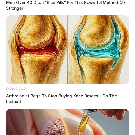
Men Over 40 Ditch "Blue Pills" For This Powerful Method (7x
Stronger)
Iconic '90s Entertainment Couples We'll Never Forget
BRAINBERRIES
FORGE BODY
Arthrologist Begs To Stop Buying Knee Braces - Do This
Instead
The Bodyguard's Hidden Bloopers Revealed