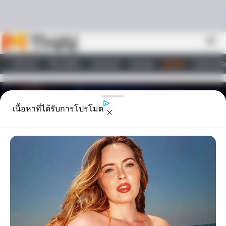
Skip to content
menu
หน้าแรก
ทำนายฝัน
ตรวจหวย
ผลบอล
ดูดวง
วอลเปเปอ
ไลฟ์สไตล์
เนื้อหาที่ได้รับการโปรโมต