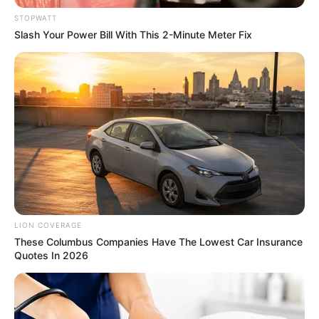
STOPWATT
Slash Your Power Bill With This 2-Minute Meter Fix
MThai เชื่อในสิ่งที่ทำ ทำในสิ่งที่เชื่อ
รับข่าวสารเลขมงคล สถิติเลขดัง ดวงรายวัน รายเดือน รายปี
พร้อมแนะนำวิธีเสริมดวง
ลุ้นรับรางวัลจากกิจกรรมเสริมความเป็นมงคลให้กับตัวท่านเอง
เปิดสมัครสมาชิก (ฟรี) เร็วๆนี้
LION COVERAGE
These Columbus Companies Have The Lowest Car Insurance
LEGAL
Quotes In 2026
นโยบายคุกกี้
นโยบายการคุ้มครองข้อมูลส่วนบุคคล