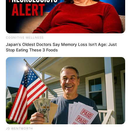
COGNITIVE WELLNESS
Japan's Oldest Doctors Say Me​mory Lo​ss Isn't Age: Just
Stop Eating These 3 Foods
Tallest Women On Earth — Their Height Is Jaw-
Dropping
BRAINBERRIES
JG WENTWORTH