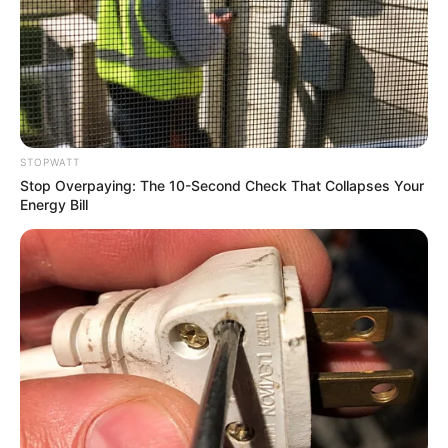
ดูดวงรายวัน
อ.รักษ์เลขเด็ด งวด 1 – 15 ก.ค. 68
รางวัลใหญ่ใกล้ฉัน จะเป็นของใคร ?
STOPWATT
Stop Overpaying: The 10-Second Check That Collapses Your
Energy Bill
ดูดวงรายวัน
อ.รักษ์เลขเด็ด งวด 2 – 15 พ.ค. 68
รางวัลใหญ่ใกล้ฉัน จะเป็นของใคร ?