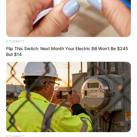
Unveiling Hypocrisy: 15 Taboos The Bible
Condemns!
STOPWATT
BRAINBERRIES
Flip This Switch: Next Month Your Electric Bill Won't Be $245
But $14
A Museum To Rihanna's Glory Could Soon Be
STOPWATT