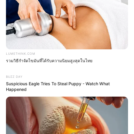
ติดต่อเรา
เกี่ยวกับเอ็มไทย
TOP CONTENT
วัดสวย
วัดสวยเชียงใหม่
LUMETHINK.COM
ทำนายฝัน
รวมวิธีกำจัดไขมันที่ได้รับความนิยมสูงสุดในไทย
สถิติหวยรายเดือน
ดวงรายวัน
BUZZ DAY
บทสวดมนต์
Suspicious Eagle Tries To Steal Puppy - Watch What
Happened
วิธีบนไอ้ไข่
ไหว้ท้าวเวสสุวรรณ
วิธีไหว้วัดแขก
วอลเปเปอร์พระแม่ลักษมี
วอลเปเปอร์ ฟรี
สีมงคล