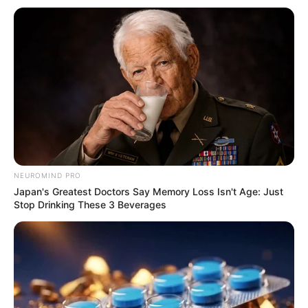
8 Conspiracies That Turned Out To Be True
BRAINBERRIES
NEUROMIND PRO
Japan's Greatest Doctors Say Memory Loss Isn't Age: Just
Stop Drinking These 3 Beverages
Too Hot For TV? These Scenes Slipped Through
Anyway
BRAINBERRIES