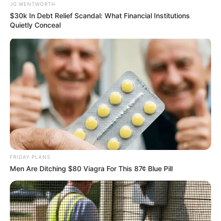
เดือนสิงหาคม โดย อ.รักษ์ เลขเด็ด
JG WENTWORTH
$30k In Debt Relief Scandal: What Financial Institutions
Quietly Conceal
ดูดวงรายวัน
ดูเพิ่มเติม
ดูดวงรายวัน
อยากเฮงมาทางนี้ ! อ.บุญลาด แนะ เคล็ด
ลับเสริมดวงวันที่ 1 พ.ค. 69
FRIDAY PLANS
Men Are Ditching $80 Viagra For This 87¢ Blue Pill