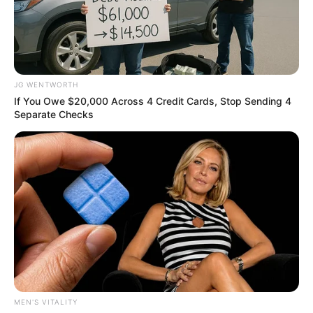
JG WENTWORTH
If You Owe $20,000 Across 4 Credit Cards, Stop Sending 4
Separate Checks
This Movie Is The Main Reason Ukraine Has Not Lost
To Russia
BRAINBERRIES
MEN'S VITALITY