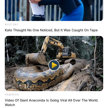
BUZZ DAY
Kate Thought No One Noticed, But It Was Caught On Tape
This Woman Chose To Live Like A Horse
BRAINBERRIES
She Gave Up A Normal Life To Act Like A Horse
BRAINBERRIES
HABERION
Video Of Giant Anaconda Is Going Viral All Over The World.
Watch