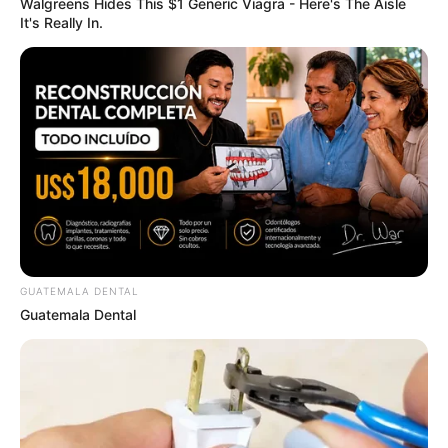
Walgreens Hides This $1 Generic Viagra - Here's The Aisle
It's Really In.
Who Will Be the Next James Bond? Here's What We
Know So Far
BRAINBERRIES
GUATEMALA DENTAL
Guatemala Dental