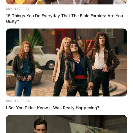
That Defined A Generation
BRAINBERRIES
BRAINBERRIES
15 Things You Do Everyday That The Bible Forbids: Are You
Plastic Surgery Splurge: Instagram Model's Quest
Guilty?
For Barbie Looks
BRAINBERRIES
BRAINBERRIES
I Bet You Didn't Know It Was Really Happening?
Why everything you thought you knew about water
might be wrong
CTA LOVE