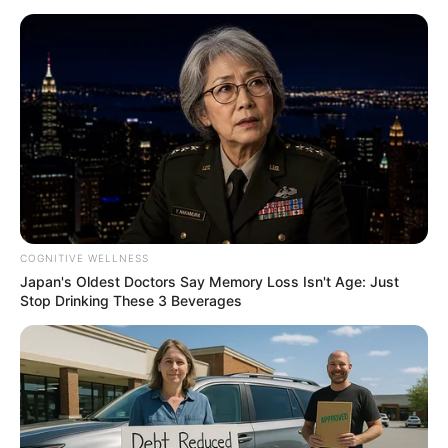
Why this ordinary drink is the secret to feeling your
best every day
CTA FAVORITE
COGNITIVE WELLNESS
Japan's Oldest Doctors Say Memory Loss Isn't Age: Just
Stop Drinking These 3 Beverages
What Happened To Laura San Giacomo? She's Still
Stunning Today!
BRAINBERRIES