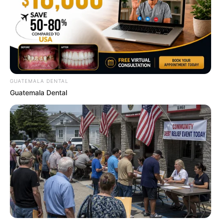
ดูดวง
GUATEMALA DENTAL
วันที่ 1 ส.ค. 2569 วันคล้ายวันสำเร็จ
Guatemala Dental
มรรคผลพระโพธิสัตว์กวนอิม
สีมงคล
แจกตาราง สีมงคลตามราศี 2569 ประจำ