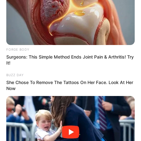
BRAINBERRIES
FORGE BODY
Surgeons: This Simple Method Ends Joint Pain & Arthritis! Try
It!
BUZZ DAY
She Chose To Remove The Tattoos On Her Face. Look At Her
Now
Bollywood’s Boldest Dance Scenes Still Trending
BRAINBERRIES