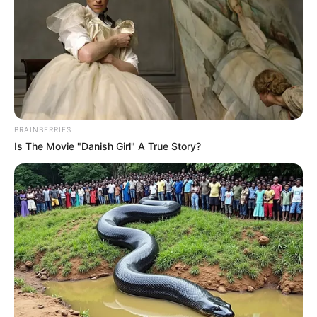
BRAINBERRIES
Is The Movie "Danish Girl" A True Story?
These Scenes Sparked Conversations Beyond The
Film
BRAINBERRIES