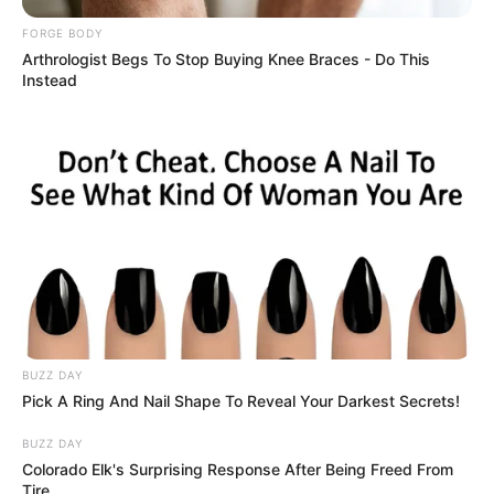
FORGE BODY
Arthrologist Begs To Stop Buying Knee Braces - Do This
From Baddies To Sweethearts: 9 Actresses That Can
Instead
Do It All!
BRAINBERRIES
BUZZ DAY
Pick A Ring And Nail Shape To Reveal Your Darkest Secrets!
How Did They Get Gina Carano To Take It All Back?
BUZZ DAY
BRAINBERRIES
Colorado Elk's Surprising Response After Being Freed From
Tire