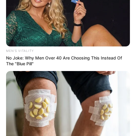
MEN'S VITALITY
No Joke: Why Men Over 40 Are Choosing This Instead Of
Guess Their Job — Most People Get It Wrong
The "Blue Pill"
BRAINBERRIES