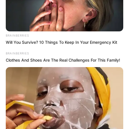
Why this ordinary drink is the secret to feeling your
best every day
CTA LOVE
Some Moments Got Out Of Control Quickly
BRAINBERRIES
Will You Survive? 10 Things To Keep In Your Emergency Kit
BRAINBERRIES
BRAINBERRIES
Clothes And Shoes Are The Real Challenges For This Family!
Remember These Iconic '90s Couples? See The List