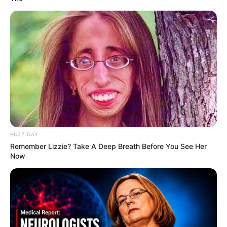
Remember Them? These '90s Couples Defined An
Era—See The Complete List
BRAINBERRIES
Enter A World Of Weirdness: 8 Horror Movies Where
Nobody Dies
BRAINBERRIES
BUZZ DAY
Remember Lizzie? Take A Deep Breath Before You See Her
Now
If Looks Could Kill, These Women Would Be On Top
BRAINBERRIES