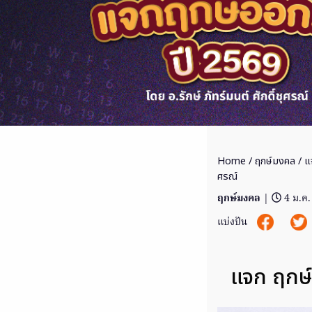
Home
/
ฤกษ์มงคล
/ แจ
ศรณ์
ฤกษ์มงคล
|
4 ม.ค
แบ่งปัน
แจก ฤกษ์อ