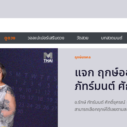
ดูดวง
วอลเปเปอร์เสริมดวง
วัดสวย
บทสวดมนต์
ฤกษ์มงคล
แจก ฤกษ์อ
ภัทร์มนต์ ศั
อ.รักษ์ ภัทร์มนต์ ศักดิ์ชุศร
สามารถเลือกฤกษ์ได้เลยตามสะด