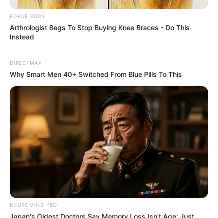
Why this ordinary drink is the secret to feeling your
FORGE BODY
best every day
Arthrologist Begs To Stop Buying Knee Braces - Do This
CTA LOVE
Instead
DIRECTMAX
Why Smart Men 40+ Switched From Blue Pills To This
How They Made Little Simba Look So Lifelike in 'The
Lion King'
BRAINBERRIES
NEUROMIND PRO
Japan's Oldest Doctors Say Memory Loss Isn't Age: Just