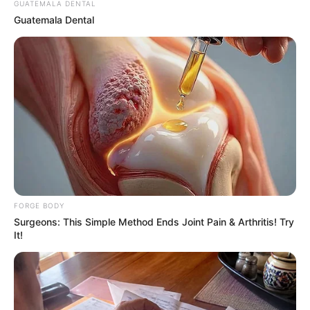
Watch!
GUATEMALA DENTAL
BUZZDAY
Guatemala Dental
Polar Bear Approaches Fishermen - Watch
BUZZDAY
Colorado Elk's Surprising Response After Being
Freed From Tire
BUZZ DAY
FORGE BODY
Surgeons: This Simple Method Ends Joint Pain & Arthritis! Try
It!