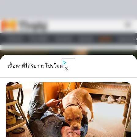
Skip to content
menu
หน้าแรก
ทำนายฝัน
ตรวจหวย
ผลบอล
ดูดวง
วอลเปเปอ
ไลฟ์สไตล์
เนื้อหาที่ได้รับการโปรโมต