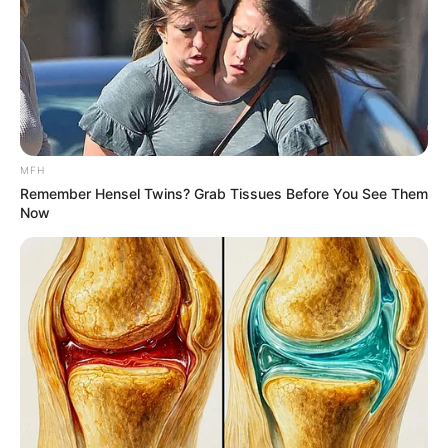
The 90s Was A Fantastic Decade For Fans Of Action
Movies
MFH
BRAINBERRIES
Remember Hensel Twins? Grab Tissues Before You See Them
Now