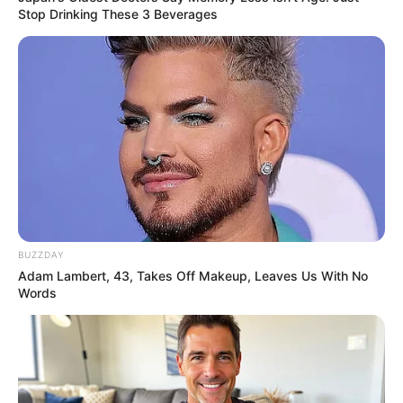
Stop Drinking These 3 Beverages
Where Are They Now? 9 Ex-Actors Found
Unexpected Career Paths
BRAINBERRIES
BUZZDAY
Adam Lambert, 43, Takes Off Makeup, Leaves Us With No
Words