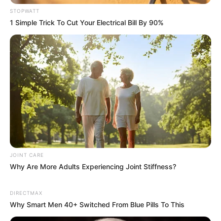
STOPWATT
1 Simple Trick To Cut Your Electrical Bill By 90%
How To Get An Erection Even After 60!
MEDVI
JOINT CARE
Why Are More Adults Experiencing Joint Stiffness?
DIRECTMAX
Why Smart Men 40+ Switched From Blue Pills To This