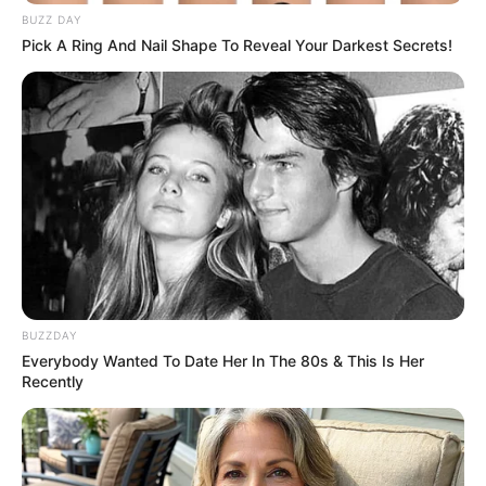
BUZZ DAY
Pick A Ring And Nail Shape To Reveal Your Darkest Secrets!
Scientists Happened Upon The Most Terrifying
Discovery
BRAINBERRIES
BUZZDAY
Everybody Wanted To Date Her In The 80s & This Is Her
Recently