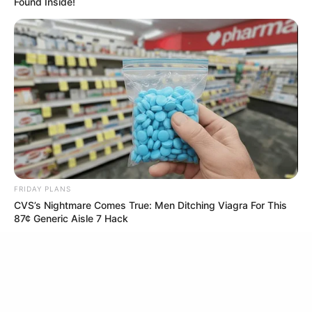
Found Inside!
เว็บไซต์นี้ใช้คุกกี้
Men 45+ Are Trying This To Perform Better
เพื่อการนำเสนอเนื้อหาที่ดี รวมถึงการจัดการข้อมูลส่วนบุคคล เพื่อให้คุณได้รับ
MEDVI
ประสบการณ์ที่ดีบนบริการของเว็บไซต์เรา หากคุณใช้บริการเว็บไซต์นี้ต่อไปโดย
ไม่มีการปรับตั้งค่าใดๆนั้น แสดงว่าคุณยอมรับนโยบายคุกกี้และนโยบายส่วน
บุคคลของเรา
FRIDAY PLANS
CVS’s Nightmare Comes True: Men Ditching Viagra For This
ยอมรับ
เรียนรู้เพิ่มเติม
87¢ Generic Aisle 7 Hack