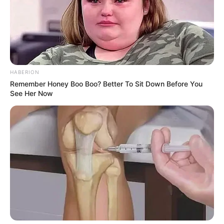
HABERION
Remember Honey Boo Boo? Better To Sit Down Before You
See Her Now
Remember Them? These '90s Couples Defined An
Era—See The Complete List
BRAINBERRIES