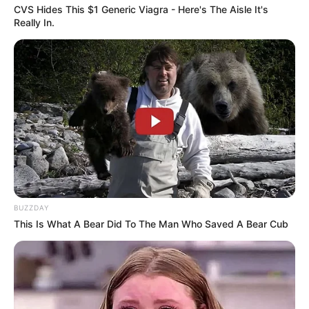
Why everything you thought you knew about water
CVS Hides This $1 Generic Viagra - Here's The Aisle It's
might be wrong
Really In.
CTA LOVE
BUZZDAY
This Is What A Bear Did To The Man Who Saved A Bear Cub
Top 8 Movies Based On Real Life. You Have To Watch
Them!
BRAINBERRIES