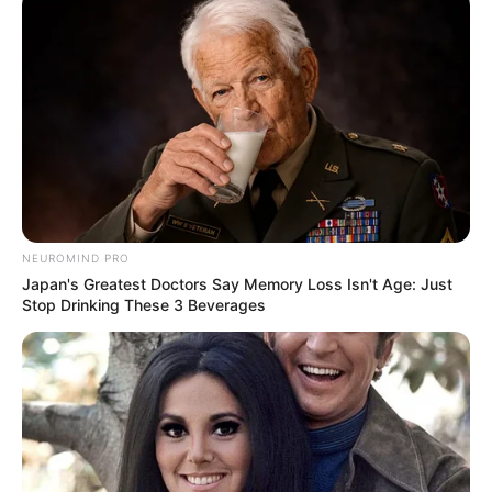
50+ Man's Ultimate Comeback: 36-Hour Power, Zero
Weakness
DIRECTMAX
NEUROMIND PRO
Japan's Greatest Doctors Say Memory Loss Isn't Age: Just
Stop Drinking These 3 Beverages
Feeling Tired? Here's The Trick To Perform Better
MEDVI