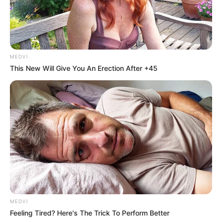
โดย อ.ภัทร์มนต์ ศักดิ์ชุศรณ์
เนื้อหาที่เกี่ยวข้อง
MEDVI
ฤกษ์เปิดกิจการ 2567 ฤกษ์เปิดร้าน ฤกษ์เปิดบริษัท
This New Will Give You An Erection After +45
ฤกษ์ทวงหนี้ 2567 ฤกษ์ดีทวงหนี้ราบรื่น หมดปัญหา ไม่
หนี…ไม่มี…ไม่จ่าย!
ฤกษ์ขอคืนดี ฤกษ์ง้อแฟน 2567
MEDVI
Feeling Tired? Here's The Trick To Perform Better