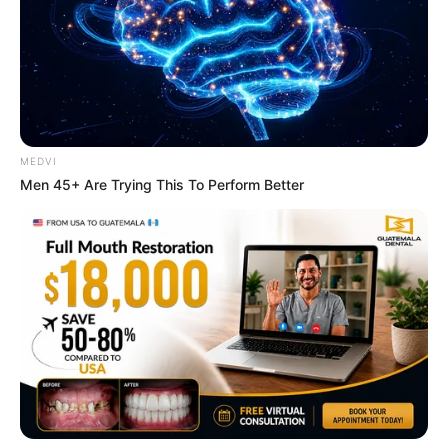
BRAINBERRIES
Why Smart Men 40+ Switched From Blue Pills To
This
DIRECTMAX
MEDVI
Men 45+ Are Trying This To Perform Better
This New Will Give You An Erection After +45
MEDVI
Man Teaches Lesson To Seat-Kicking Kid And Mom –