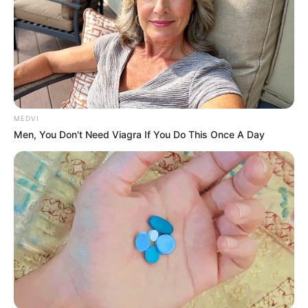
Olena Zelenska's Life Changed Overnight
BRAINBERRIES
MEDVI
Men, You Don't Need Viagra If You Do This Once A Day
Why this ordinary drink is the secret to feeling your
best every day
CTA FAVORITE