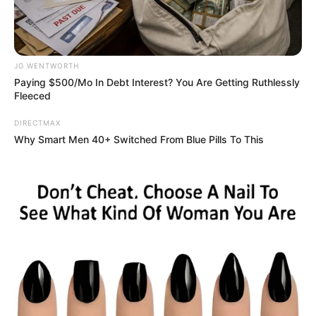
JG WENTWORTH
Paying $500/Mo In Debt Interest? You Are Getting Ruthlessly
Fleeced
DIRECTMAX
Why Smart Men 40+ Switched From Blue Pills To This
Culkin Cracks Up The Web With His Own Version Of
‘Home Alone’
BRAINBERRIES