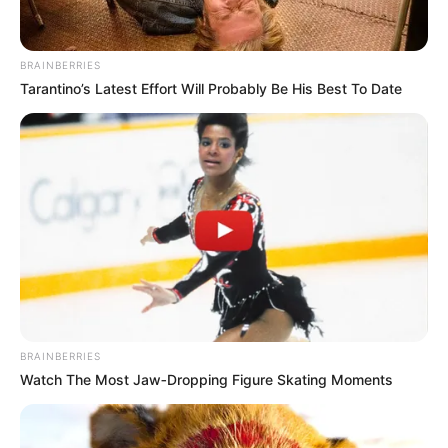
BRAINBERRIES
Tarantino’s Latest Effort Will Probably Be His Best To Date
ฤกษ์มงคล
ฤกษ์สมัครงาน 2567 เช็ก
ฤกษ์ดีปีมังกร
ฤกษ์สมัครงาน 2567 เช็กฤกษ์ดีปีมังกร หน้าที่การงานดี ได้งาน
สมใจ ดูฤกษ์ดีก่อนสมัครงาน
BRAINBERRIES
Home
/
ฤกษ์มงคล
/ ฤกษ์สมัครงาน 2567 เช็กฤกษ์ดีปีมังกร
Watch The Most Jaw‑Dropping Figure Skating Moments
ฤกษ์มงคล
|
8 ธ.ค. 2023
แบ่งปัน