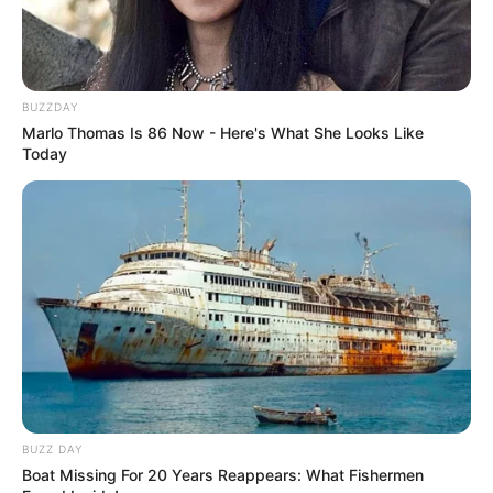
BUZZDAY
Marlo Thomas Is 86 Now - Here's What She Looks Like
Today
Walgreens Hides This $1 Generic Viagra - Here's The
Aisle It's Really In.
FRIDAY PLANS
BUZZ DAY
Boat Missing For 20 Years Reappears: What Fishermen