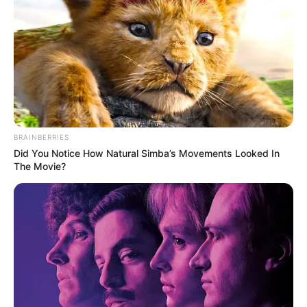
ฤกษ์สมัครงาน 2567
เช็กฤกษ์ดีปีมังกร หน้าที่การงานดี
ได้งานสมใจ ดูฤกษ์ดีก่อนสมัครงาน
ฤกษ์สมัครงาน 2567
BRAINBERRIES
Did You Notice How Natural Simba’s Movements Looked In
เดือนมกราคม
The Movie?
วันอังคารที่ 9 เวลา 06.45 – 10. 55 น. คนเกิดวัน
จันทร์ห้ามใช้ฤกษ์นี้
วันจันทร์ที่22 เวลา 12.45 – 16.25 น. คนเกิดวัน
อาทิตย์ห้ามใช้ฤกษ์นี้
วันเสาร์ที่ 27 เวลา 10.15 – 15.45 น. คนเกิดวันพุธ