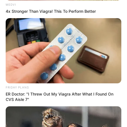
MEDVI
4x Stronger Than Viagra! This To Perform Better
Gina Carano Finally Admits What Some Suspected
All Along
BRAINBERRIES
FRIDAY PLANS
ER Doctor: "I Threw Out My Viagra After What I Found On
CVS Aisle 7"