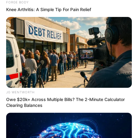
FORGE BODY
Knee Arthritis: A Simple Tip For Pain Relief
Why this ordinary drink is the secret to feeling your
best every day
CTA FAVORITE
JG WENTWORTH
Owe $20k+ Across Multiple Bills? The 2-Minute Calculator
Clearing Balances
This Woman Chose To Live Like A Horse