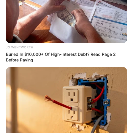
Japan's Greatest Doctors Say Memory Loss Isn't
Age: Just Stop Drinking These 3 Beverages
NEUROMIND PRO
JG WENTWORTH
Buried In $10,000+ Of High-Interest Debt? Read Page 2
Before Paying
He Rewrote His Love Life In 15 Minutes—Wife's
Shock Says It All
DIRECTMAX