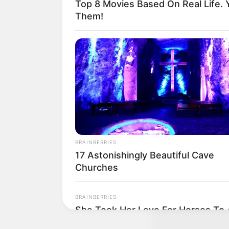
Top 8 Movies Based On Real Life.
Them!
คำขอขมาพระรัตนตร
บทแผ่เมตตาให้สรร
BRAINBERRIES
17 Astonishingly Beautiful Cave
Churches
BRAINBERRIES
She Took Her Love For Horses To