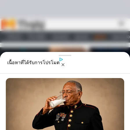
Skip to content
menu
หน้าแรก
ทำนายฝัน
ตรวจหวย
ผลบอล
ดูดวง
วอลเปเปอ
ไลฟ์สไตล์
เนื้อหาที่ได้รับการโปรโมต