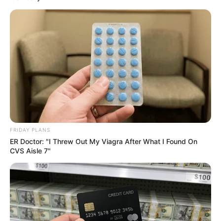
Magnetic Floating Bed: All That Luxury For Mere $1.6
Mil?
FRIDAY PLANS
BRAINBERRIES
ER Doctor: "I Threw Out My Viagra After What I Found On
CVS Aisle 7"