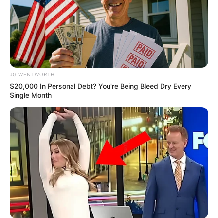
JG WENTWORTH
$20,000 In Personal Debt? You're Being Bleed Dry Every
Single Month
'The OC' Cast Then And Now - Where Are They 20
Years Later?
BRAINBERRIES