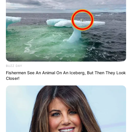
MThai เชื่อในสิ่งที่ทำ ทำในสิ่งที่เชื่อ
รับข่าวสารเลขมงคล สถิติเลขดัง ดวงรายวัน รายเดือน รายปี
พร้อมแนะนำวิธีเสริมดวง
ลุ้นรับรางวัลจากกิจกรรมเสริมความเป็นมงคลให้กับตัวท่านเอง
เปิดสมัครสมาชิก (ฟรี) เร็วๆนี้
BUZZ DAY
Fishermen See An Animal On An Iceberg, But Then They Look
เว็บไซต์นี้ใช้คุกกี้
Closer!
เพื่อการนำเสนอเนื้อหาที่ดี รวมถึงการจัดการข้อมูลส่วนบุคคล เพื่อให้คุณได้รับ
ประสบการณ์ที่ดีบนบริการของเว็บไซต์เรา หากคุณใช้บริการเว็บไซต์นี้ต่อไปโดย
ไม่มีการปรับตั้งค่าใดๆนั้น แสดงว่าคุณยอมรับนโยบายคุกกี้และนโยบายส่วน
LEGAL
บุคคลของเรา
นโยบายคุกกี้
นโยบายการคุ้มครองข้อมูลส่วนบุคคล
ยอมรับ
เรียนรู้เพิ่มเติม
ติดต่อเรา