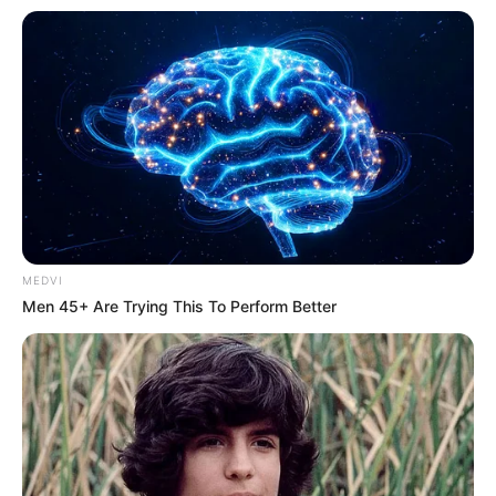
ด้วย 8 บาท อานิสงส์จะช่วยทำให้ท่านไร้กังวล ชีวิต
ราบรื่นขึ้น
คำทำนายโดย อ.มิก พชร ทูตเทวะ
ข้อมูลที่เกี่ยวข้อง
บทสวดมนต์
MEDVI
บทแผ่อุเบกขา ความปล่อยวาง พร้อมคำแปล
Men 45+ Are Trying This To Perform Better
คำขอขมาพระรัตนตรัย ให้จิตใจสงบ เป็นกุศลแก่ชีวิต
บทแผ่เมตตาให้สรรพสัตว์ สัพเพ สัตตา