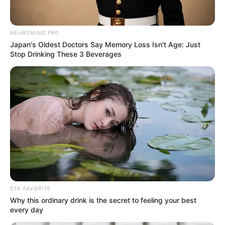
NEUROMIND PRO
Japan's Oldest Doctors Say Memory Loss Isn't Age: Just
ดูดวง
Stop Drinking These 3 Beverages
เคล็ดลับเสริมดวง วันศุกร์
ที่ 19 พฤษภาคม 2566
การทำบุญเสริมดวงตามวันเกิดที่เหมาะกับผู้ที่เกิดในแต่ละวันนั้นจะมี
เคล็ดลับเสริมดวงอย่างไรบ้าง อ.มิก พชร ทูตเทวะ ได้ให้ข้อมูลไว้ดังนี้
ค่ะ
CTA FAVORITE
Why this ordinary drink is the secret to feeling your best
Home
/
ดูดวง
/ เคล็ดลับเสริมดวง วันศุกร์ ที่ 19 พฤษภาคม 2566
every day
ดูดวง
|
18 พ.ค. 2023