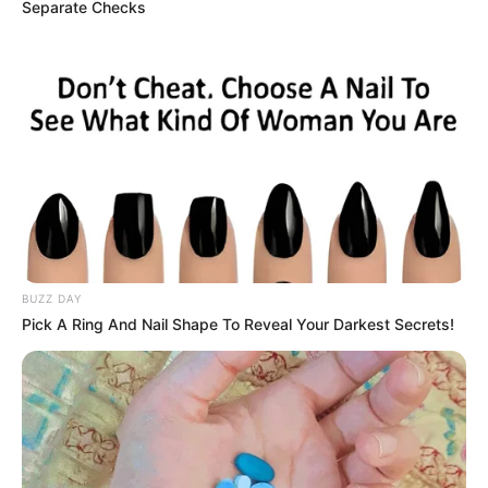
Separate Checks
คนเกิดวันพุธ
การเสริมดวงในวันนี้ให้แนะนำให้ทำบุญช่วยเหลือสัตว์
จรจัด ไม่ว่าจะเป็น หมา หรือแมว ผ่านมูลนิธิต่างๆ
ก็ได้ครับ อานิสงส์จะกลับมาช่วยให้ท่านนั้นมีความสุข
ตลอดทั้งวัน
คนเกิดวันพฤหัสบดี
BUZZ DAY
ควรเสริมดวงด้วยการทำบุญบริจาคยารักษาโรคช่วย
Pick A Ring And Nail Shape To Reveal Your Darkest Secrets!
เหลือผู้ป่วยยากไร้ หากไม่มีโอกาสก็สามารถทำบุญ
กับโรงพยาบาลต่างๆได้ ด้วยเงินลงท้ายด้วย 3 บาท
อานิสงส์จะช่วยทำให้ปัญหาที่เผชิญคลี่คลายลง
คนเกิดวันศุกร์