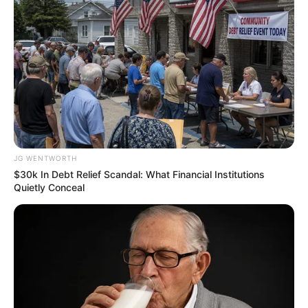
Tarantino’s Latest Effort Will Probably Be His Best To
Date
BRAINBERRIES
JG WENTWORTH
$30k In Debt Relief Scandal: What Financial Institutions
Quietly Conceal
Dare To Watch: 6 Movies So Bad They're Good
BRAINBERRIES