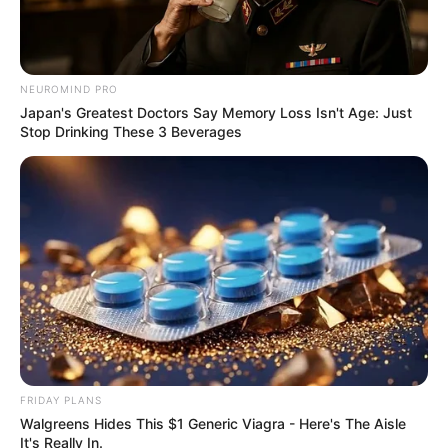
Why this ordinary drink is the secret to feeling your
best every day
CTA LOVE
NEUROMIND PRO
Japan's Greatest Doctors Say Memory Loss Isn't Age: Just
Stop Drinking These 3 Beverages
Disney Princesses: Which Live-Action Version Do
You Prefer?
BRAINBERRIES
FRIDAY PLANS
Walgreens Hides This $1 Generic Viagra - Here's The Aisle
It's Really In.