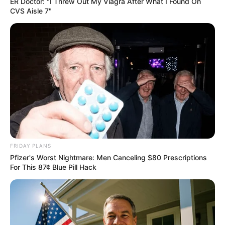
ER Doctor: "I Threw Out My Viagra After What I Found On
CVS Aisle 7"
Tallest Women On Earth — Their Height Is Jaw-
Dropping
FRIDAY PLANS
BRAINBERRIES
Pfizer's Worst Nightmare: Men Canceling $80 Prescriptions
The Most Unexpected Wedding Dance Moments
For This 87¢ Blue Pill Hack
BRAINBERRIES