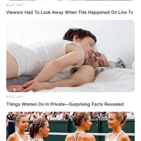
BUZZ DAY
Viewers Had To Look Away When This Happened On Live Tv
She Spent A Fortune To Look Like A Modern-Day
Barbie
BRAINBERRIES
BUZZ DAY
Things Women Do In Private—Surprising Facts Revealed
These Scenes Sparked Conversations Beyond The
Film