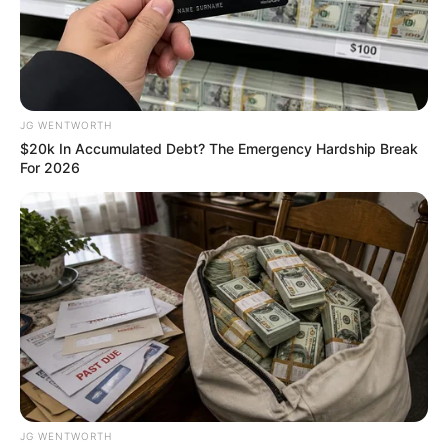
This Woman Chose To Live Like A Horse
JG WENTWORTH
BRAINBERRIES
$20k In Accumulated Debt? The Emergency Hardship Break
For 2026
Why everything you thought you knew about water
JG WENTWORTH
might be wrong