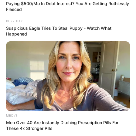
Paying $500/Mo In Debt Interest? You Are Getting Ruthlessly
CTA LOVE
Fleeced
BUZZ DAY
Suspicious Eagle Tries To Steal Puppy - Watch What
Happened
Busting Movie Myths! Common Clichés That Don't
Reflect Reality
BRAINBERRIES
MEDVI
Men Over 40 Are Instantly Ditching Prescription Pills For
These 4x Stronger Pills