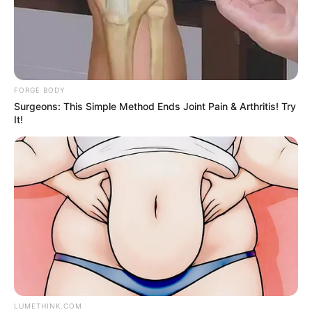
แจกตาราง สีมงคลตามราศี 2569 ประจำ
เดือนสิงหาคม โดย อ.รักษ์ เลขเด็ด
FORGE BODY
ฤกษ์มงคล
Surgeons: This Simple Method Ends Joint Pain & Arthritis! Try
ดูเพิ่มเติม
It!
ฤกษ์มงคล
เสาร์ห้า คือ อะไร วันแรงจริงหรือหลอก ?
LUMETHINK.COM