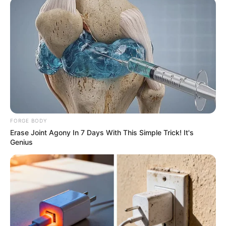
Why this ordinary drink is the secret to feeling your
best every day
CTA FAVORITE
FORGE BODY
Erase Joint Agony In 7 Days With This Simple Trick! It's
Genius
Unforgettable Awkward Moments From The Olympics
BRAINBERRIES