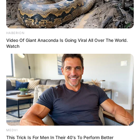
The Influencer Who Went Viral For Inspiring GRWMs
BRAINBERRIES
HABERION
Video Of Giant Anaconda Is Going Viral All Over The World.
Watch
90s Hair Trends That Screamed "Please Don't Try"
BRAINBERRIES
MEDVI
This Trick Is For Men In Their 40's To Perform Better