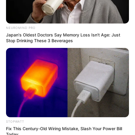
NEUROMIND PRO
Japan's Oldest Doctors Say Memory Loss Isn't Age: Just
Stop Drinking These 3 Beverages
แนะนำ
ดูดวง
ดูเพิ่มเติม
STOPWATT
ดูดวง
Fix This Century-Old Wiring Mistake, Slash Your Power Bill
Today