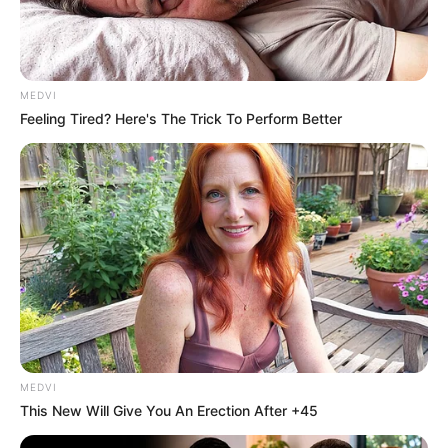
MEDVI
Feeling Tired? Here's The Trick To Perform Better
Her Story Isn't What You Think—You''ll Be Surprised
BRAINBERRIES
MEDVI
This New Will Give You An Erection After +45