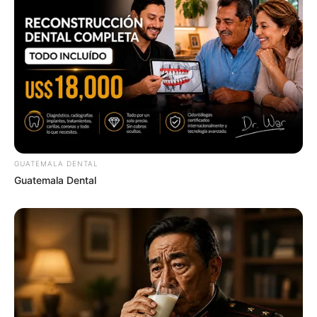
Did They Lie To Us In This Movie?
BRAINBERRIES
Some Moments Got Out Of Control Quickly
BRAINBERRIES
GUATEMALA DENTAL
Guatemala Dental