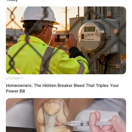
เบอร์โทร คน Keep look เป๊ะทุกมุมดูดี
ทุกองศา คุณล่ะมีเลขคู่นี้ไหม
ดูดวง
วันที่ 1 ส.ค. 2569 วันคล้ายวันสำเร็จ
มรรคผลพระโพธิสัตว์กวนอิม
STOPWATT
Homeowners: The Hidden Breaker Bleed That Triples Your
Power Bill
สีมงคล