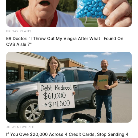
เคล็ดลับเสริมดวงตามวันเกิด
FRIDAY PLANS
ER Doctor: "I Threw Out My Viagra After What I Found On
CVS Aisle 7"
คนเกิดวันจันทร์
ควรเสริมดวงด้วยการร่วมทำบุญบริจาคช่วยเหลือคน
พิการ ด้วยจำนวนเงินลงท้ายด้วย 23 บาท ผลบุญจะ
ทำให้ท่านไม่ติดขัด
คนเกิดวันอังคาร
การทำบุญเสริมดวงในวันนี้แนะนำให้ร่วมทำบุญซื้อ
ที่ดินถวายวัด จากนั้นอุทิศบุญให้เทวดาประจำตัว
JG WENTWORTH
อานิสงส์จะช่วยให้ชีวิตท่านราบรื่นขึ้น
If You Owe $20,000 Across 4 Credit Cards, Stop Sending 4