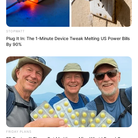
STOPWATT
Plug It In: The 1-Minute Device Tweak Melting US Power Bills
By 90%
Is The Movie "Danish Girl" A True Story?
BRAINBERRIES
Top 9 Most Controversial 'Late Show' Moments
BRAINBERRIES
The Insane True Stories Behind Cameron's Biggest
Films
BRAINBERRIES
FRIDAY PLANS