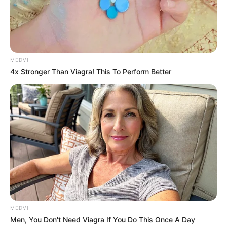
ควรหาโอกาสแก้ดวงชะตาด้วยการทำบุญโลงศพ
หรือบริจาคผ้าห่อศพ หากบริจาคเป็นเงินให้ลงท้าย
ด้วย 12 บาท อานิสงส์จะช่วยให้ปัญหาต่างๆในวันนี้
คลี่คลายไปในทิศทางที่ดีขึ้น
MEDVI
4x Stronger Than Viagra! This To Perform Better
คนเกิดวันเสาร์
หากชีวิตติดขัดในวันนี้แนะนำให้หาโอกาสไหว้พระ
ประธานในโบสถ์ หากไม่สะดวก ก็เปิดรูปพระพุทธชิน
ราช แล้วตั้งจิตอธิษฐานขอให้เรื่องร้ายๆกลายเป็นดี
คนเกิดอาทิตย์
การแก้เคล็ดเสริมดวงในวันนี้แนะนำทำบุญกับโรง
MEDVI
พยาบาล หรือคนป่วยยากไร้ ด้วยจำนวนที่ลงท้าย
Men, You Don't Need Viagra If You Do This Once A Day