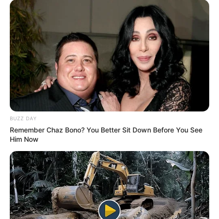
Mystery Solved: Here's Why These 9 Actors Left
Their TV Shows
BRAINBERRIES
BUZZ DAY
Remember Chaz Bono? You Better Sit Down Before You See
Him Now