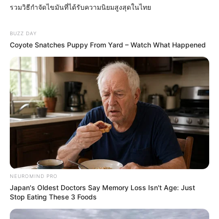
รวมวิธีกำจัดไขมันที่ได้รับความนิยมสูงสุดในไทย
ฤกษ์มงคล
ฤกษ์สะเดาะเคราะห์ เสริมดวง 2569 ฤกษ์
BUZZ DAY
มงคลสำหรับไหว้สา ทำบุญ ขอพร
Coyote Snatches Puppy From Yard – Watch What Happened
ฤกษ์มงคล
ฤกษ์ดีขอพรพระพิฆเนศ วันวินายักจตุรถี
พฤษภาคม 2569
NEUROMIND PRO
Japan's Oldest Doctors Say Memory Loss Isn't Age: Just
Stop Eating These 3 Foods