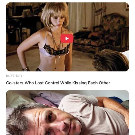
เนื้อหาที่ได้รับการโปรโมต
BUZZ DAY
Co-stars Who Lost Control While Kissing Each Other
Gina Carano Finally Admits What Some Suspected
All Along
BRAINBERRIES