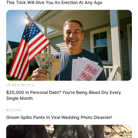
This Trick Will Give You An Erection At Any Age
Films To Make You Question Everything You Know
About Cinema
BRAINBERRIES
JG WENTWORTH
$20,000 In Personal Debt? You're Being Bleed Dry Every
Single Month
BUZZDAY
Groom Splits Pants In Viral Wedding Photo Disaster!