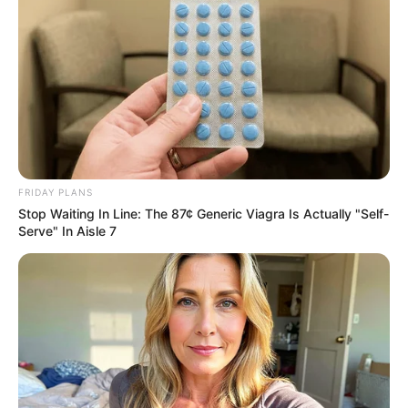
Hidden Sins: 15 Bible Prohibited Acts We All Commit!
BRAINBERRIES
FRIDAY PLANS
Stop Waiting In Line: The 87¢ Generic Viagra Is Actually "Self-
Serve" In Aisle 7
Why this ordinary drink is the secret to feeling your
best every day
CTA FAVORITE