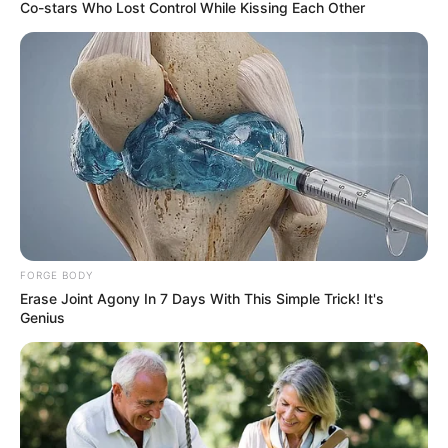
Co-stars Who Lost Control While Kissing Each Other
Why everything you thought you knew about water
might be wrong
FORGE BODY
CTA LOVE
Erase Joint Agony In 7 Days With This Simple Trick! It's
Genius