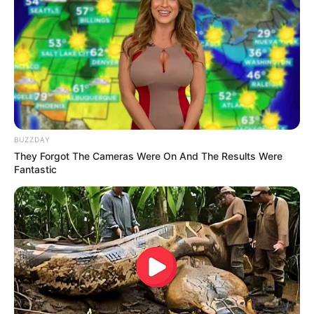
Britney Spears' Look Has Changed — Here's Why
BRAINBERRIES
BUZZDAY
They Forgot The Cameras Were On And The Results Were
Fantastic
Why this ordinary drink is the secret to feeling your
best every day