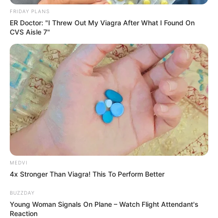
ความรัก
ดวง12ราศี
ดวงความรัก
ดูดวง
ดูดวงความรัก
ปัญหาความรัก
มือที่สาม
FRIDAY PLANS
ER Doctor: "I Threw Out My Viagra After What I Found On
CVS Aisle 7"
นักเขียน
อิสฺวาสุ
เชื่อในสิ่งที่เฮ็ด เฮ็ดในสิ่งที่เชื่อ
เนื้อหาที่ได้รับการโปรโมต
MEDVI
4x Stronger Than Viagra! This To Perform Better
BUZZDAY
Young Woman Signals On Plane – Watch Flight Attendant's
Reaction