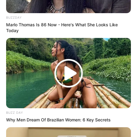
BUZZDAY
Marlo Thomas Is 86 Now - Here's What She Looks Like
Today
Why this ordinary drink is the secret to feeling your
best every day
CTA LOVE
BUZZ DAY
Why Men Dream Of Brazilian Women: 6 Key Secrets