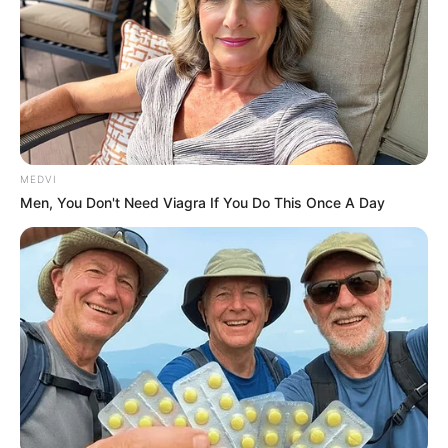
รูปประกอบและเรียบเรียงโดย :
Horoscope.mthai.com
MEDVI
Men, You Don't Need Viagra If You Do This Once A Day