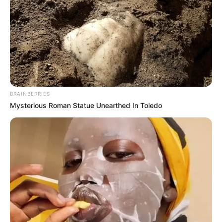
LEGAL
นโยบายคุกกี้
นโยบายการคุ้มครองข้อมูลส่วนบุคคล
ติดต่อเรา
เกี่ยวกับเอ็มไทย
BRAINBERRIES
Mysterious Roman Statue Unearthed In Toledo
TOP CONTENT
วัดสวย
วัดสวยเชียงใหม่
ทำนายฝัน
สถิติหวยรายเดือน
ดวงรายวัน
บทสวดมนต์
วิธีบนไอ้ไข่