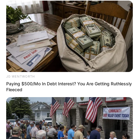
These Actors Didn't Want To Share The Spotlight
JG WENTWORTH
BRAINBERRIES
Paying $500/Mo In Debt Interest? You Are Getting Ruthlessly
Fleeced
She Took Her Love For Horses To A Whole New Level
BRAINBERRIES