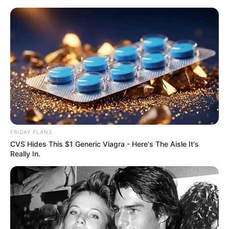
And They Did Show This In Bohemian Rapsody!
BRAINBERRIES
Enter A World Of Weirdness: 8 Horror Movies Where
Nobody Dies
BRAINBERRIES
FRIDAY PLANS
CVS Hides This $1 Generic Viagra - Here's The Aisle It's
Really In.