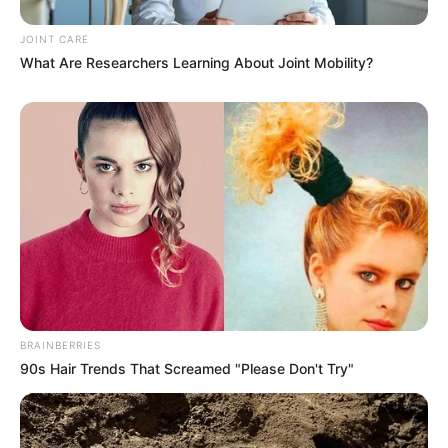
2569 (ช่วงวันที่ 16 – 31 ก.ค. 69)
JOINT CARE
What Are Researchers Learning About Joint Mobility?
MThai เชื่อในสิ่งที่ทำ ทำในสิ่งที่เชื่อ
รับข่าวสารเลขมงคล สถิติเลขดัง ดวงรายวัน รายเดือน รายปี
พร้อมแนะนำวิธีเสริมดวง
ลุ้นรับรางวัลจากกิจกรรมเสริมความเป็นมงคลให้กับตัวท่านเอง
BRAINBERRIES
90s Hair Trends That Screamed "Please Don't Try"
เปิดสมัครสมาชิก (ฟรี) เร็วๆนี้