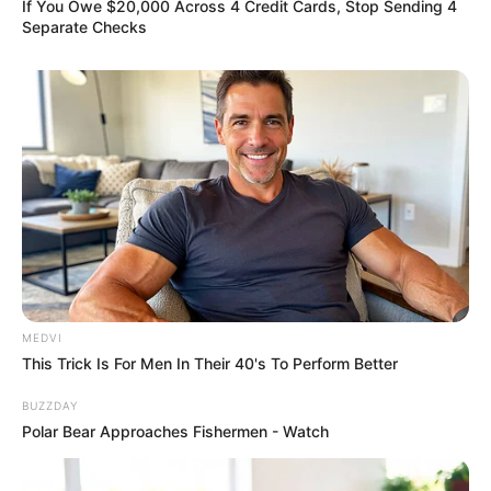
If You Owe $20,000 Across 4 Credit Cards, Stop Sending 4
Separate Checks
They're Unbearable! 9 Movie Characters You
Probably Remember
BRAINBERRIES
MEDVI
This Trick Is For Men In Their 40's To Perform Better
BUZZDAY
Polar Bear Approaches Fishermen - Watch