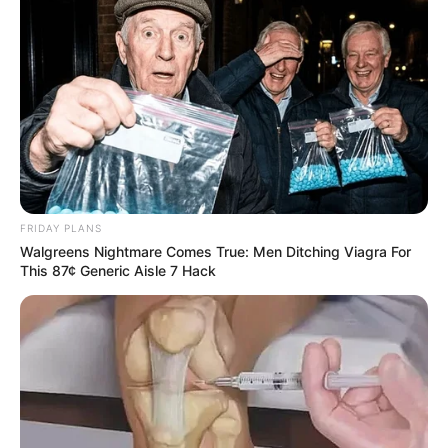
Hollywood's Inaccurate Portrayal of Reality - Take a
Look Inside!
BRAINBERRIES
FRIDAY PLANS
Walgreens Nightmare Comes True: Men Ditching Viagra For
This 87¢ Generic Aisle 7 Hack