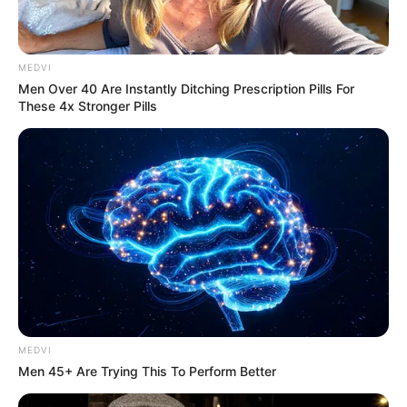
MEDVI
Men Over 40 Are Instantly Ditching Prescription Pills For
These 4x Stronger Pills
Will You Survive? 10 Things To Keep In Your
Emergency Kit
BRAINBERRIES
MEDVI
Men 45+ Are Trying This To Perform Better