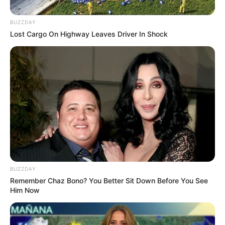
BUZZDAY
Lost Cargo On Highway Leaves Driver In Shock
The Massive Snake That's Redefining 'Giant'—Bigger
Than Anacondas
BRAINBERRIES
BUZZDAY
Remember Chaz Bono? You Better Sit Down Before You See
Him Now