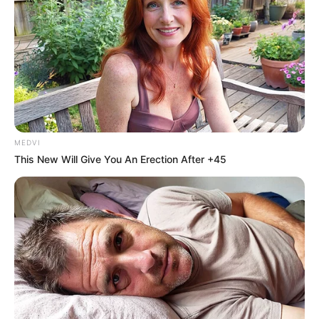
นี้เสน่ห์แรง มีคนมาสารภาพรัก ถ้ามีคนรักแล้วหวานฉ่ำ
แต่ปลายๆ มีขัดแย้งกันบ้าง ระวังคำพูดหน่อย กลางเดือน
ใครที่ยังโสด จะได้คู่ชู้ชื่น มีเรื่องราวน่าประทับใจ ส่วนถ้ามี
คู่แล้ว จะขี้หึง ขี้หวงเป็นพิเศษ อารมณ์ขึ้นลง แต่สักพักก็
หวานกันเหมือนเดิม ปลายเดือนคนมีคู่จะมีมือที่สามเข้า
มาแทรกกลาง ทำให้มีปัญหากันบ่อย ส่วนคนโสดความรัก
ค่อยๆ เริ่มจากความเป็นเพื่อน ดูใจกันไปก่อน
MEDVI
ราศีตุลย์ (17 ตุลาคม – 15 พฤศจิกายน)
This New Will Give You An Erection After +45
ความ รักเกิดอาการสับสน รักคนนั้นเสียดายคนนี้ คงถึง
เวลาต้องเลือก ส่วนคนโสดได้ปิ๊งรักจากการเดินทาง หรือ
คนต่างที่ต่างถิ่น กลางเดือนดวงความรักถึงพริกถึงขิง ตี
กันทุกวัน ไม่ทะเลาะกันเพราะไม่เข้าใจกันเอง ก็มีปากเสียง
เพราะมือที่สาม ให้ใจเย็นๆ มีดวงแตกหัก ส่วนคนโสดได้
พบรักโดยบังเอิญ ปลายเดือนความรักมึนตึงตลอด ไม่