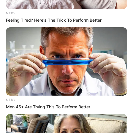
ค่อยมีเวลาให้กัน เผลอๆ อาจมีมือที่สามเข้ามาแทรก
พยายามหาเวลาเคลียร์กันดู จะเป็นทางออกที่ดีที่สุด คน
MEDVI
โสดเป็นได้แค่กิ๊ก เจอคนถูกใจทั้งที ก็ดันไปเจอคนมี
Feeling Tired? Here's The Trick To Perform Better
เจ้าของ
ราศีพิจิก
(16 พฤศจิกายน – 14 ธันวาคม)
ความรักท่าจะแย่ มีมือที่สามเข้ามาเกี่ยวพัน ช่วงนี้ต้องเอา
อกเอาใจแฟนให้ดี จะได้ไม่เผลอไผลไปกับสิ่งยั่งยุ ส่วนคน
โสดพอมีเรื่องเด็ดๆ เข้ามาบ้าง แต่ก็ต้องระวังตัว มักเจอ
แต่คนเจ้าชู้ กลางเดือนต้องเรียนรู้กันให้มาก ใช้เหตุผล
มากกว่าอารมณ์ ช่วงนี้ดวงขัดแย้งสูงมาก ส่วนคนโสดคง
MEDVI
ได้แต่แอบมอง ความสัมพันธ์ยังไม่ก้าวหน้า ปลายเดือนมา
Men 45+ Are Trying This To Perform Better
ตกม้าตายตอนจบ ให้คำแนะนำคนอื่นสวยหรู พอถึงคราว
ตัวเองก็ไปเคยไปรอด คนโสดเริ่มมีคนเข้ามาพัวพัน แต่
ด้วยความกล้าๆ กลัวๆ ทุกอย่างเลยดูคลุมเครือ