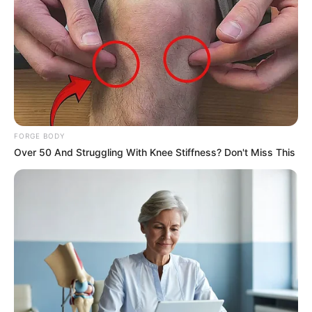
ดูดวงรายเดือน
ให้หินนำโชค ให้นกนำทาง เช็กดวง
FORGE BODY
สิงหาคม 2569 โดย อ.นก กุลภัสสรณ์
Over 50 And Struggling With Knee Stiffness? Don't Miss This
ดูดวงรายเดือน
อ.รักษ์ เลขเด็ด ชวนเช็ก ดวงกรกฎาคม