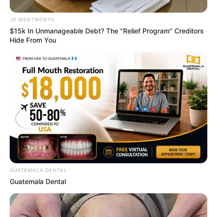
JG WENTWORTH
สีมงคล
$15k In Unmanageable Debt? The "Relief Program" Creditors
Hide From You
แจกตาราง สีมงคลตามราศี 2569 ประจำ
เดือนสิงหาคม โดย อ.รักษ์ เลขเด็ด
ดูดวงรายเดือน
ดูเพิ่มเติม
GUATEMALA DENTAL
ดูดวงรายเดือน
Guatemala Dental
รักษ์เลขเด็ด เช็ก ดวงสิงหาคม 2569
ครึ่งเดือนแรกใครจะเป็นเศรษฐี