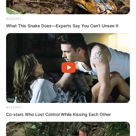
CTA FAVORITE
BUZZDAY
What This Snake Does—Experts Say You Can't Unsee It
แนะนำ
ดูดวง
BUZZDAY
ดูเพิ่มเติม
Co-stars Who Lost Control While Kissing Each Other