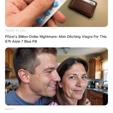
FRIDAY PLANS
Pfizer's Billion-Dollar Nightmare: Men Ditching Viagra For This
87¢ Aisle 7 Blue Pill
Gina Carano Finally Admits What Some Suspected
All Along
BRAINBERRIES
MEDVI