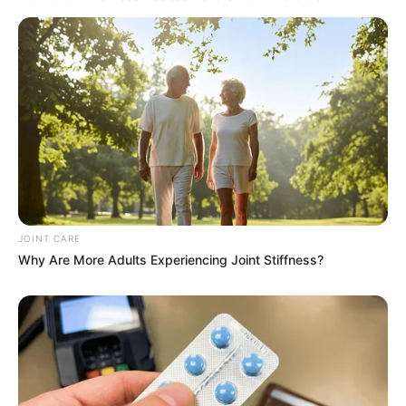
How They Made Little Simba Look So Lifelike in 'The
Lion King'
BRAINBERRIES
JOINT CARE
Why Are More Adults Experiencing Joint Stiffness?
Remember Them? These '90s Couples Defined An
Era—See The Complete List
BRAINBERRIES