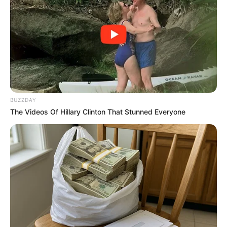
ดูดวง
เบอร์โทร คน Keep look เป๊ะทุกมุมดูดี
ทุกองศา คุณล่ะมีเลขคู่นี้ไหม
BUZZDAY
The Videos Of Hillary Clinton That Stunned Everyone
ดูดวง
วันที่ 1 ส.ค. 2569 วันคล้ายวันสำเร็จ
มรรคผลพระโพธิสัตว์กวนอิม