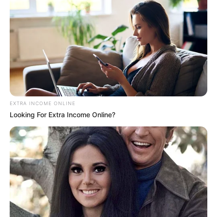
You'll Be Amazed By The Blue Lagoon Stars Today
BRAINBERRIES
EXTRA INCOME ONLINE
Looking For Extra Income Online?
Disney’s Live-Action Simba Was Based On The
Cutest Lion Cub Ever
BRAINBERRIES