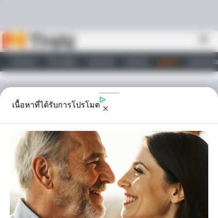
Skip to content
menu
หน้าแรก
ทำนายฝัน
ตรวจหวย
ผลบอล
ดูดวง
วอลเปเปอ
ไลฟ์สไตล์
ดูดวง
เนื้อหาที่ได้รับการโปรโมต
ราศีใดในช่วงนี้ ความรักสั่น
คลอน! เพราะปัญหา มือที่
สาม
2 ราศีเน้นๆ มาลุ้นกันดีกว่า ว่าราศีตัวเองจะโดนมั้ย ?