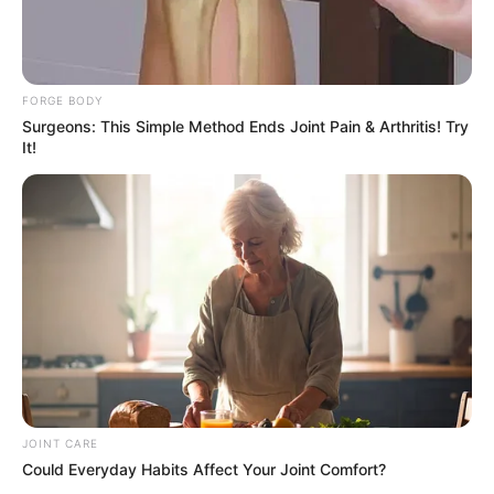
I Bet You Didn't Know It Was Really Happening?
BRAINBERRIES
FORGE BODY
Surgeons: This Simple Method Ends Joint Pain & Arthritis! Try
It!
The Instagram Model Who Spent A Fortune To Look
Like Barbie
BRAINBERRIES
JOINT CARE
Could Everyday Habits Affect Your Joint Comfort?