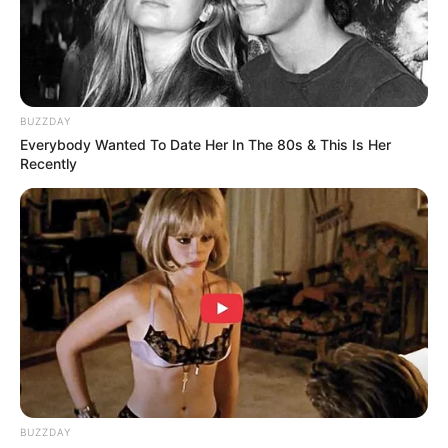
See The Incredible Physical Transformations Of
These Stars
BRAINBERRIES
BUZZDAY
Everybody Wanted To Date Her In The 80s & This Is Her
Recently
10 Foods That Instantly Reduce Bloat
BRAINBERRIES
BUZZDAY