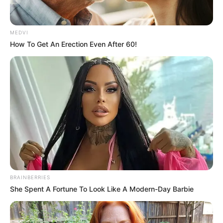
MEDVI
Home
/
ดูดวง
/ ราศีใดในช่วงนี้ ความรักสั่นคลอน! เพราะปัญหา มือที่สาม
How To Get An Erection Even After 60!
ดูดวง
|
3 พ.ค. 2016
แบ่งปัน
ดวงความรักมีปัญหา
BRAINBERRIES
ราศีกันย์ (16 กันยายน – 16 ตุลาคม)
She Spent A Fortune To Look Like A Modern-Day Barbie
ความ รักอบอุ่น กำลังหวานชื่น คนโสดได้ลงคานเสียที ช่วง