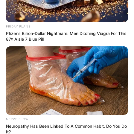
ชมพู่ อารยา เอ ฮาร์เกต
FRIDAY PLANS
Pfizer's Billion-Dollar Nightmare: Men Ditching Viagra For This
87¢ Aisle 7 Blue Pill
มาต่อกันที่ว่าที่เจ้าสาวคนสวย ชมพู่ อารยา ที่เพิ่งจะถูกขอ
แต่งงานไปไม่นาน ตอนนี้รัศมีเจ้าสาวเปล่งประกายมากๆ
เลยค่า สำหรับชื่อ
อารยา นั้นมีความหมายว่า ” ผู้ประ
เสิร์ฐ “
เป็นชื่อที่มีความหมายดีและครอบคลุมมากๆค่ะ
เพราะตอนนี้ถือว่าเธอประสบความสมเร็จเป็นอย่างมาก
ทั้งในด้านการแสดง และธุรกิจที่มีอยู่ในตอนนี้
แอฟ ทักษอร เตชะณรงค์
NERVE FLOW
Neuropathy Has Been Linked To A Common Habit. Do You Do
It?
ดาราสาวที่เรียบร้อย และมีเสน่ห์มากๆอย่าง แอฟ ทักษอร