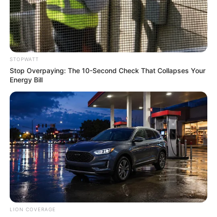
อยู่ในวงการมานานตั้งแต่เป็นวัยรุ่น สำหรับสาวร่างเล็ก
สุดน่ารัก อย่าง เต้ย จรินพร จุนเกียรติ เน็ตไอดอลในยุค
แรกๆที่ใครๆต่างก็ตกหลุมรักรอยยิ้ม และความเป็น
ธรรมชาติของเธอ ชื่อ จรินพร นั้นมาจาก จะ-ริน หมายถึง
STOPWATT
ผู้เป็นใหญ่ในเดินทาง และพร หมายถึงพร 4 ประการ
Stop Overpaying: The 10-Second Check That Collapses Your
(อายุ วรรณะ สุขะ พละ) รวมแล้ว
จรินพร มีความหมาย
Energy Bill
มงคลว่า ผู้เป็นใหญ่ในการเดินทางที่มีพรครบถ้วน
นุ่น วรนุช ภิรมย์ภักดี
ไม่พูดถึงไม่ได้จริงๆ สำหรับนางเอกตลอดกาลที่ตอนนี้
กลายเป็นสะใภ้เบียร์สิงห์ไปแล้ว นุ่น วรนุช อยู่ในวงการ
บันเทิงมานาน มีผลงานละครที่สร้างชื่อเสียงให้เป็นจำนวน
มาก เป็นผู้หญิงที่สวยและมีความสามารถ สำหรับ
ชื่อ ว
LION COVERAGE