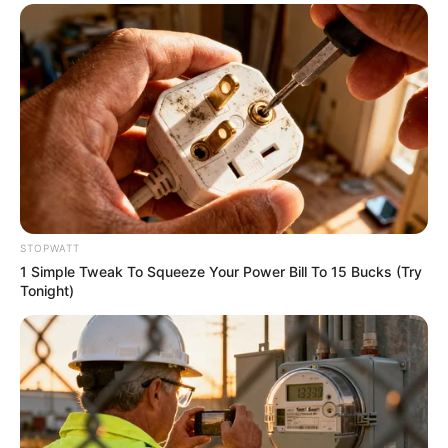
STOPWATT
She Spent A Fortune To Look Like A Modern-Day
1 Simple Tweak To Squeeze Your Power Bill To 15 Bucks (Try
Barbie
Tonight)
BRAINBERRIES