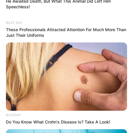
He Awaited Death, But What This Animal Did Left Him
Speechless!
The AI Side Hustle Designed For Parents With Zero
Free Time
BUZZ DAY
ROOM30
These Professionals Attracted Attention For Much More Than
Just Their Uniforms
She Posts For 15 Minutes While Her Coffee Brews.
BUZZDAY
That Is Her Job
Do You Know What Crohn's Disease Is? Take A Look!
ROOM30