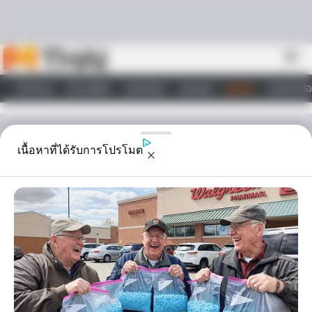
Skip to content
menu
หน้าแรก
ทำนายฝัน
ตรวจหวย
ผลบอล
ดูดวง
วอลเปเปอ
ไลฟ์สไตล์
ดูดวง
เนื้อหาที่ได้รับการโปรโมต
รวมพลดารา ชื่อมงคล ความ
หมายดี รักรุ่ง งานเริ่ด!
ชื่อนั้นสำคัญไฉน ทำไมจึงต้องให้ความสำคัญ ? มาหาความหมาย ชื่อมงคล
ของดาราที่คุณชื่อชอบกันค่ะ ว่าจะมีใครบ้างและแต่ละชื่อมีควาหมายอย่างไร