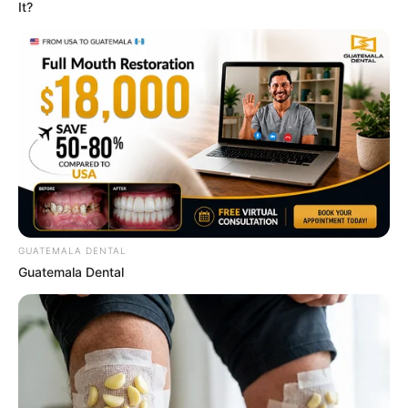
It?
ER Doctor: "I Threw Out My Viagra After What I
Found On CVS Aisle 7"
FRIDAY PLANS
GUATEMALA DENTAL
Guatemala Dental