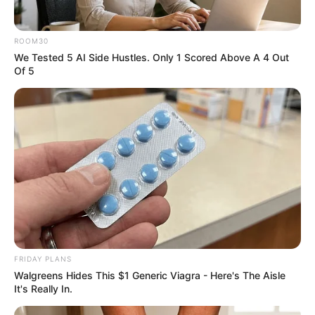
ชื่อความหมายดี
ชื่อมงคล
ดวงวันเกิด
ดารา
ดูดวง
ROOM30
นักแสดง
โชคชะตา
We Tested 5 AI Side Hustles. Only 1 Scored Above A 4 Out
Of 5
นักเขียน
อิสฺวาสุ
เชื่อในสิ่งที่เฮ็ด เฮ็ดในสิ่งที่เชื่อ
เนื้อหาที่ได้รับการโปรโมต
Hollywood's Inaccurate Portrayal Of Reality – Take A
Look Inside
FRIDAY PLANS
BRAINBERRIES
Walgreens Hides This $1 Generic Viagra - Here's The Aisle
It's Really In.