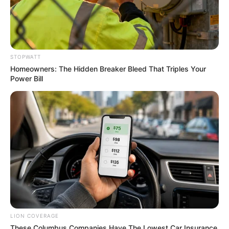
STOPWATT
Homeowners: The Hidden Breaker Bleed That Triples Your
Power Bill
The Way You Sit Could Expose Your True Personality
BRAINBERRIES
LION COVERAGE
These Columbus Companies Have The Lowest Car Insurance