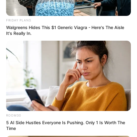
FRIDAY PLANS
Walgreens Hides This $1 Generic Viagra - Here's The Aisle
It's Really In.
The Adorable Model For Simba In The Lion King
Remake
BRAINBERRIES
ROOM30
5 AI Side Hustles Everyone Is Pushing. Only 1 Is Worth The
Time