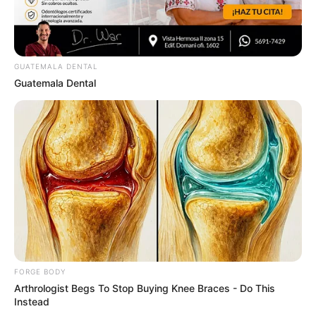
Mysterious Roman Statue Unearthed In Toledo
GUATEMALA DENTAL
BRAINBERRIES
Guatemala Dental
FORGE BODY
Think Your Crush Doesn't Notice You? Think Again
Arthrologist Begs To Stop Buying Knee Braces - Do This
Instead
BRAINBERRIES