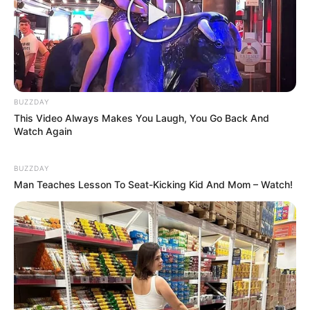
BUZZDAY
This Video Always Makes You Laugh, You Go Back And
Watch Again
And They Did Show This In Bohemian Rapsody!
BUZZDAY
BRAINBERRIES
Man Teaches Lesson To Seat-Kicking Kid And Mom – Watch!
When Fame Meets Fragility: 6 Celebrity Stories You
Won't Forget
BRAINBERRIES