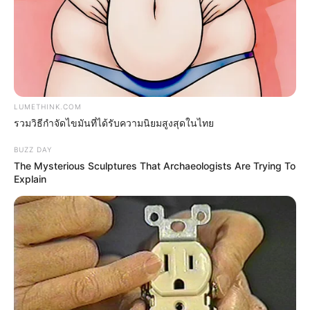
นักร้องสาวเสียงดี ฉายาสั้นเสมอหู ใบเตย อาร์สยาม
เพลงดังกระฉ่อนเมือง รายได้เงินทองไหลมาเทมา จน
สร้างบ้านหรูราคากว่า 20 ล้านได้สบายๆ เรียกได้ว่าเป็นผู้
หญิงที่มากความสามารถจริงๆค่ะ สำหรับชื่อจริงของเธอ
นั้น ต้องบอกเลยว่าน้อยคนนักที่จะรู้จัก กับชื่อ สุธีวัน ทวี
LUMETHINK.COM
รวมวิธีกำจัดไขมันที่ได้รับความนิยมสูงสุดในไทย
สิน ซึ่งมีความหมายที่ลึกซึ้งสุดๆ ที่มีการนำเอาชื่อของพ่อ
และแม่มาผสมอยู่ในชื่อของเธอ คือ ชื่อพ่อ + นามสกุล +
BUZZ DAY
ชื่อแม่ ………..สุรศักดิ์ + ทวีสิน + วันเพ็ญ รวมแล้วได้เป็น
The Mysterious Sculptures That Archaeologists Are Trying To
Explain
สุ + ทวี + วัน =
สุธีวัน แปลว่า คนมีปัญญา นักปราชญ์
น้ำตาล พิจักขณา
สาวหน้าหวานสมกับชื่อคนนี้ มีชื่อว่า น้ำตาล พิจักขณา