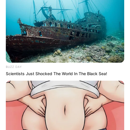
BUZZ DAY
Scientists Just Shocked The World In The Black Sea!
22,000 Sales. 0.6% Refund Rate. What This AI
Business Gets Right
ROOM30