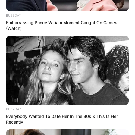
ชื่อนั้นสำคัญไฉน ทำไมจึงต้องให้ความสำคัญ
?
ความเชื่อเรื่องการตั้งชื่อให้เป็นมงคลดีงามกับตัวคนนั้น
BUZZDAY
มีมานานแล้วตั้งแต่สมัยอดีต ในยุคก่อนนั้นส่วนใหญ่จะให้
Embarrassing Prince William Moment Caught On Camera
พระเป็นผู้ตั้งชื่อให้กับลูกหลานของตัวเอง ถัดมาในปัจจุบัน
(Watch)
ก็มีให้เห็นอยู่ทั่วไป แต่เวลาผ่านไปการเลือกชื่อนั้นง่ายขึ้น
มาก ไม่ว่าจะเป็นหนังสือ หรือสื่ออินเตอร์เน็ต สามารถตั้ง
ชื่อได้เองตามที่เราต้องการ นอกจากนี้ยังมีแนะนำวิธีการ
ตั้งชื่อให้เหมาะสมกับวันเดือนปีเกิดของเราอีกด้วยค่ะ
เคยสังเกตกันมั้ยคะ ว่าทำไมบางคนถึงมีชีวิตที่ดีขึ้นเรื่อยๆ
หลังจากที่เปลี่ยนชื่อแล้ว เพราะนอกจากการคิดดี ทำ
ดีแล้ว ในด้านโหราศาสตร์นั้น ชื่อถือว่าเป็นเรื่องสำคัญเป็น
อันดับต้นๆของดวงชะตาเราเลยทีเดียว เพราะสามารถนำ
BUZZDAY
มาทำนายถึงอนาคตได้ และบ่งบอกถึงตัวตน บุคลิกของ
Everybody Wanted To Date Her In The 80s & This Is Her
คนๆนั้นได้เป็นอย่างดี
Recently