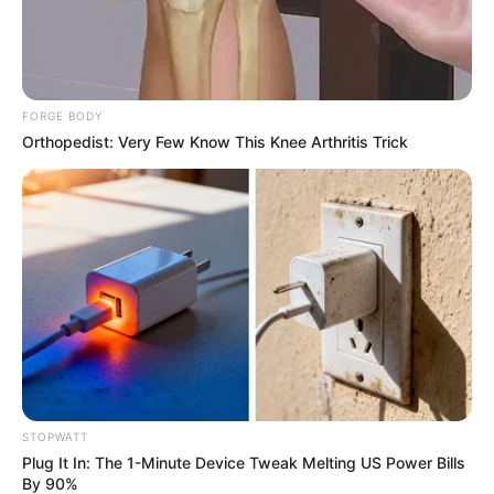
สามารถที่รอบตัว สำหรับชื่อ
เขมนิจ นั้นมีควาหมายว่า
ความสุขเกษมที่ยั่งยืน มั่นคง
โดยชื่อนั้นมาจาก 2 คำผสม
กัน คือ เขม แปลว่า เกษม ส่วน นิจ แปลว่า ยั่งยืน เมื่อนำ
มารวมกันถือว่าเป็นชื่อที่มีความหมายดีมากๆ เพราะตอน
FORGE BODY
นี้สาวแพนเค้กก็มีความสุขกับทุกๆเรื่อง โดยเฉพาะเรื่อง
Orthopedist: Very Few Know This Knee Arthritis Trick
หัวใจ ^^
ใหม่ ดาวิกา โฮร์เน่
น้องใหม่ในวงการ แต่ฝีมือและชื่อเสียงของเธอมืออาชีพ
มากๆค่ะ สำหรับนางเอกพันล้าน ใหม่
ดาวิกา ที่ชื่อมีควา
หมาย แปลว่า ผู้มีดาว
มาจาก ดาว+อิก ซึ่งตอนนี้เธอก็
เป็นอีกหนึ่งดวงดาวที่เจิดจรัสของวงการบันเทิง สมกับชื่อ
STOPWATT
ของเธอจริงๆค่ะ
เพราะไม่ว่าจะเล่นหนัง เล่นละครเรื่องไหน
Plug It In: The 1-Minute Device Tweak Melting US Power Bills
By 90%