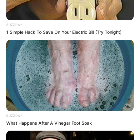
นางเอกหน้าใหม่ที่กำลังไปได้สวยในวงการบันเทิง ความ
สามารถเต็มเปี่ยม สำหรับ
ความหมายของชื่อ พิจักขณา
คือ ผู้มีปัญญาพินิจพิเคราะห์
เป็นชื่อที่ความหมายเป็น
BUZZDAY
มงคล ถือเป็นการเตือนสติให้เจ้าของทำอะไรอย่างรอบคอบ
1 Simple Hack To Save On Your Electric Bill (Try Tonight)
ค่ะ
เนย โชติกา
นางร้ายหน้าหวานอย่างสาวเนย โชติกา ที่มีผลงานละคร
ออกมาอย่างต่อเนื่อง มีงานอีเว้นท์ออกมาไม่ขาดสาย
นอกจากนี้ยังมีผลิตภัณฑ์ลดน้ำหนักอีกด้วย เรียกได้ว่าเงิน
ทองไหลมาเทมาเลยทีเดียว ก่อนหน้าที่จะมาใช้ชื่อนี้ สาว
BUZZDAY
เนยมีการเปลี่ยนมาก่อนแล้ว และปัจจุบัน
ชื่อ โชติกา ที่มี
What Happens After A Vinegar Foot Soak
ความหมายว่า ผู้รุ่งเรือง ผู้มีความรุ่งเรือง
ก็ทำให้ชีวิตขอ
เป็นไปอย่างที่ความหมายของชื่อได้บอกเอาไว้ไม่มีผิดเลย