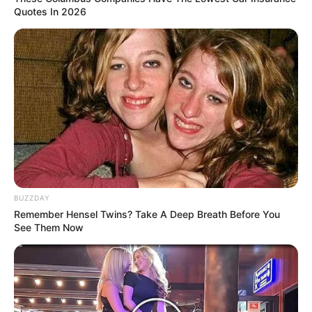
Tallest Women On Earth — Their Height Is Jaw-
Quotes In 2026
Dropping
BRAINBERRIES
BUZZDAY
Remember Hensel Twins? Take A Deep Breath Before You
See Them Now
See How The Blue Lagoon Cast Has Changed After
46 Years
BRAINBERRIES