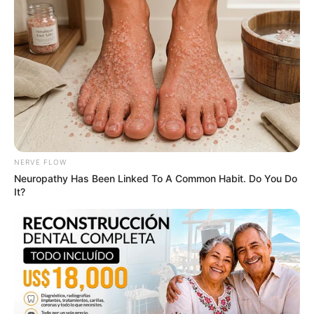
Tropes Hollywood Invented That Have Nothing To Do
With Reality
NERVE FLOW
Neuropathy Has Been Linked To A Common Habit. Do You Do
BRAINBERRIES
It?