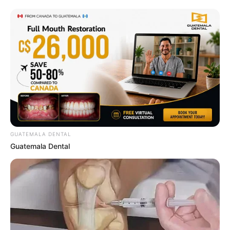
ที่ตอนนี้เป็นคุณแม่ป้ายแดง แต่ความสวยยังคงมีอยู่เต็ม
เปี่ยมเหมือนเดิม กับชื่อ
ทักษอร นั้นมีควาหมายว่า สตรีผู้
มีความสามารถ
ซึ่งก็ไม่ผิดแปลกไปจากตัวเธอเลยสักนิด
เพราะเรียกได้ว่าเป็นผู้หญิงที่สมบูรณ์แบบมากๆ ทั้งด้าน
การศึกษา กริยามารยาท หน้าที่การงาน ชื่อนี้เหมาะมากๆ
ค่ะ
GUATEMALA DENTAL
Guatemala Dental
แพนเค้ก เขมนิจ จามิกรณ์
นักแสดงสาวหุ่นดี เจ้าของตำแหน่ง “สุดยอดนางแบบ
โลก” จากเวที Model of the World 2004 ฝากผลงาน
ละครไว้มากมาย มีชื่อเสียงและเป็นที่รู้จักอย่างดีถึงความ