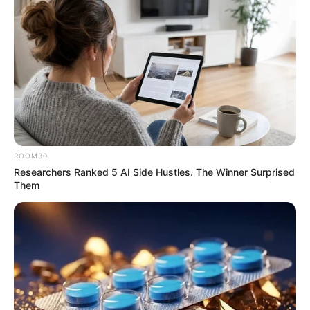
ดารา นักแสดงที่มีชื่อเสียงหลายคน มีชื่อที่เป็นมงคล
มากมาย บางคนพ่อแม่ตั้งไว้ตั้งแต่เกิด บางคนก็เพิ่งมา
เปลี่ยนหลังจากเข้าวงการ หรือบางคนก็มีชื่อทั้งในและนอก
วงการที่ต่างกัน วันนี้แม่หมอ แห่ง
Horoscope.mthai.com
มีความหมายดีๆ ที่เป็นมงคล
ของเหล่าดารามาฝากกันค่ะ
ROOM30
อั้ม พัชราภา ไชยเชื้อ
Researchers Ranked 5 AI Side Hustles. The Winner Surprised
Them
เริ่มกันที่ซุปตาร์ตัวแม่อย่าง
อั้ม พัชราภา ที่ความหมาย
ของชื่อนั้น หมายถึง ” รัศมีเพชร “
ซึ่งเหมาะและตรงมาก
กับชีวิตของเธอในตอนนี้ ที่กลายเป็นดั่งเพชรเม็ดงามใน
วงการ ที่มีความสามารถ แฟนคลับให้การติดตามผลงาน
เป็นจำนวนมาก ไปงานอีเว้นท์ที่ไหน สถานที่นั้นแทบพังทุก
ครั้ง