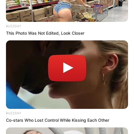
BUZZDAY
This Photo Was Not Edited, Look Closer
Hollywood's Inaccurate Portrayal of Reality - Take a
Look Inside!
BRAINBERRIES
BUZZDAY
Co-stars Who Lost Control While Kissing Each Other