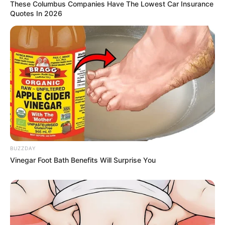
รนุช มีควาหมายว่า ความสวยงาม
ซึ่งตรงและเหมาะกับ
These Columbus Companies Have The Lowest Car Insurance
Quotes In 2026
เธอเป็นอย่างมากค่ะ
เก้า สุภัสสรา ธนชาต
มาแรงจริงๆสำหรับนักแสดงวัยรุ่นหน้าเฉี่ยวคนนี้ เก้า สุ
ภัสสรา ที่โด่งดังมาจากซีรีย์เรื่องดัง ฮอร์โมนวัยว้าวุ่น ถึง
ตอนนี้งานในวงการบันเทิงก็เข้ามาอย่างไม่ขาดสาย
สำหรับชื่อ
สุภัสสรา นั้นมีความหมายว่า มีรัศมีที่งดงาม
BUZZDAY
ซึ่งปฏิเสธไม่ได้จริงๆว่าในตอนนี้ราศีซุปตาร์กำลังเปล่ง
Vinegar Foot Bath Benefits Will Surprise You
ประกายอยู่จ้า
ใบเตย อาร์สยาม