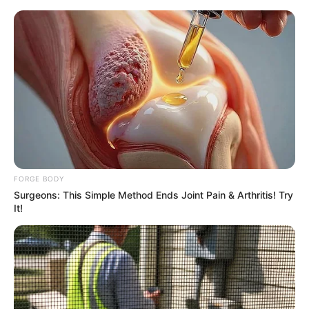
ก็ประสบความสำเร็จไปทุกครั้ง
ไอซ์ ปรีชญา พงษ์ธนานิกร
อีกหนึ่งนักแสดงสาวจากค่าย GTH ไอซ์ ปรีชญา ที่ตอนนี้
ภาพยนตร์ ไอ ฟาย แต้งกิ้ว เลิฟยู ที่ทำลายสถิติ
ภาพยนตร์ที่มีรายได้หลังเปิดตัวสูงสุดเป็นประวัติการณ์
ของจีทีเอชแทนที่เรื่อง พี่มากพระโขนง สำหรับ
ควาหมาย
FORGE BODY
ของของชื่อ ปรีชญา นั้นคือ ผู้มีปัญญา มีความสามารถ
Surgeons: This Simple Method Ends Joint Pain & Arthritis! Try
ซึ่งถือว่าเป็นชื่อมงคลและเหมาะสมกับดวงชะตาค่ะ
It!
เต้ย จรินพร จุนเกียรติ