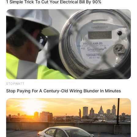
1 Simple Trick To Cut Your Electrical Bill By 90%
BUZZDAY
STOPWATT
Stop Paying For A Century-Old Wiring Blunder In Minutes
Pfizer's Worst Nightmare: Men Canceling $80
Prescriptions For This 87¢ Blue Pill Hack
FRIDAY PLANS