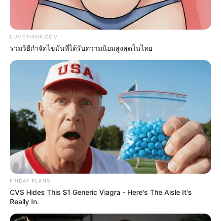
LUMETHINK.COM
รวมวิธีกำจัดไขมันที่ได้รับความนิยมสูงสุดในไทย
Neuropathy Has Linked To A Common Habit. Do You
Do It?
NERVE FLOW
เว็บไซต์นี้ใช้คุกกี้
เพื่อการนำเสนอเนื้อหาที่ดี รวมถึงการจัดการข้อมูลส่วนบุคคล เพื่อให้คุณได้รับ
ประสบการณ์ที่ดีบนบริการของเว็บไซต์เรา หากคุณใช้บริการเว็บไซต์นี้ต่อไปโดย
ไม่มีการปรับตั้งค่าใดๆนั้น แสดงว่าคุณยอมรับนโยบายคุกกี้และนโยบายส่วน
บุคคลของเรา
FRIDAY PLANS
CVS Hides This $1 Generic Viagra - Here's The Aisle It's
Really In.
ยอมรับ
เรียนรู้เพิ่มเติม