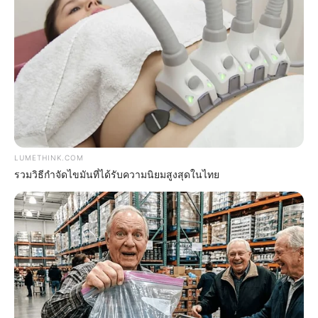
Remember Them? These '90s Couples Defined An
Era—See The Complete List
BRAINBERRIES
LUMETHINK.COM
รวมวิธีกำจัดไขมันที่ได้รับความนิยมสูงสุดในไทย
A Museum To Rihanna's Glory Could Soon Be
Opened
BRAINBERRIES