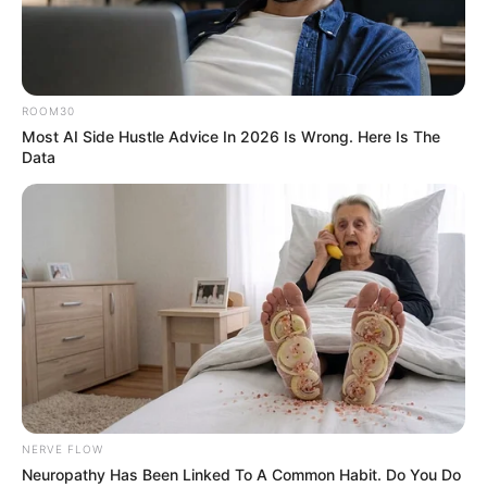
Stop Waiting In Line: The 87¢ Generic Viagra Is
Actually "Self-Serve" In Aisle 7
FRIDAY PLANS
ROOM30
Most AI Side Hustle Advice In 2026 Is Wrong. Here Is The
Data
Co-stars Who Lost Control While Kissing Each Other
BUZZDAY
NERVE FLOW
Neuropathy Has Been Linked To A Common Habit. Do You Do