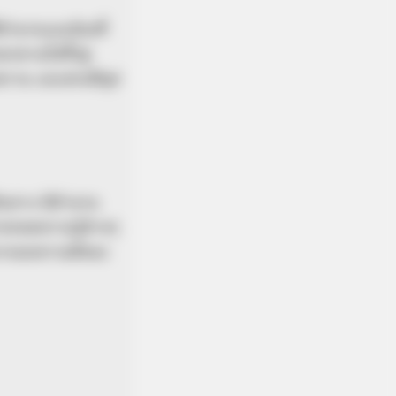
อำนาจแมงป่องที่
กตามไปทั้งคู่
ยพราน และสกอปิอุส
ดินทาง มีตำนาน
 Moments From The Olympics
่ายทอดความรู้ต่างๆ
าจากผลความดีของ