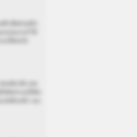
ฟ้าเพื่อช่วยฟริก
เเละขนเเกะก็ ได้
เเละได้พบกับ
าวของอินาคัส เทพ
ซุสจึงคิดพาเธอไปดิน
เเค่เพียงหน้า เเละ