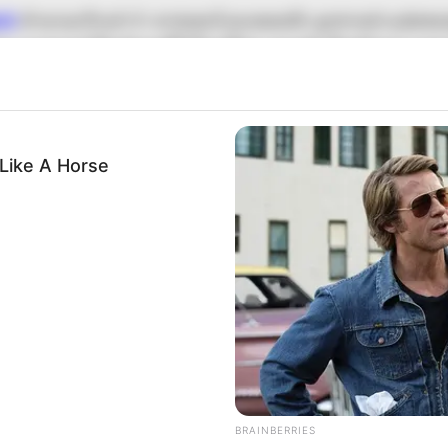
ni)
ตำนานกรีกเล่าว่า คาสเตอร์เเละพอลลัก ลูกชายฝาเเฝดของซุส
 คาสเตอร์เป็นนักชกที่ยิ่งใหญ่ที่สุด พอลลักเป็นผู้นำปราบพ
กศึกสงครามร่วมกันหลายครั้งเมื่อทั้งคู่สิ้นชีพจึง ส่งวิญญาณท
้า
Like A Horse
r)
ตำนานกรีกเล่าว่า ปูตัวนี้เป็นสมุนลับๆของฮีรามเหสีของซุส 
่งปูไปทำร้ายเฮอคิวลิส ขณะที่เฮอคิวลิสสู้กับงูไฮดรา เเต่ก็ต้องพ่
ไว้ในสวรรค์เป็นกลุ่มดาวปู
ตำนานเล่าว่า ราชสีห์เนเมีย อสูรร้ายเเละทรงพลัง ได้ร่อนเร่อยู
นให้กับผู้คนในละเเวกนั้นจน เฮอคิวลิสได้มาปลิดชีพลง เเละให้
BRAINBERRIES