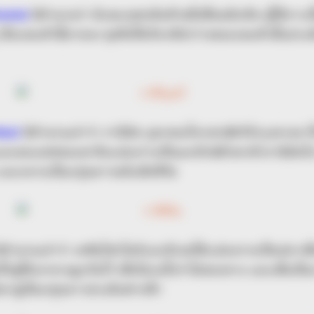
corn)
มีตำนานว่า มีแพะเพศเมียตัวหนึ่งชื่ออมัลเทีย ผู้ให้การ
่ เมื่อแพะตัวนี้ตายลง ซุสจึงให้เกียรตินำร่างของแพะตัวนั้นประ
ius)
มีตำนานเล่าว่า กานิมิด บุตรของโทรสกษัตริย์กรุงทรอย ที่
นและหลงเสน่ของเขาจึงแปลงร่างเป็นนกยักษ์ลักพาตัวกานิมีดไป 
และกลายเป็นกลุ่มดาวหลังเสียชีวิต
ีตำนานเล่าว่า เทพีอโฟรไดท์และอีรอสได้แปลงกายเป็นปลาเพื่
ั้งคู่ได้เอาหางผูกกันไว้ เพื่อไม่แน่ใจว่าไม่หลงทาง และเพื่อเป
ปลาคู่เป็นกลุ่มดาวประดับฟากฟ้า