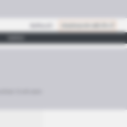
สินค้าแนะนำ
เปิดสมัครสมาชิก (ฟรี) เร็วๆ นี้
ไลฟ์สไตล์
ำนานกำเนิด 12 ราศี มาฝาก