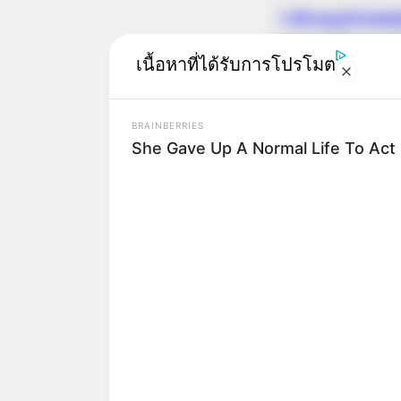
ราศีเมถุน(Gemi
พรสวรรค์คนละอย่าง
เนื้อหาที่ได้รับการโปรโมต
สามารถทั้งสองเคยออ
ดาวเจมินี่บนท้องฟ
BRAINBERRIES
She Gave Up A Normal Life To Act 
ราศีกรกฎ(Cance
เฮอคิวลิส ฮีราได้สั
ลิส ฮีราจึงจึงนำไป
ราศีสิงห์(Leo)
มี
สร้างความเดือดร้อ