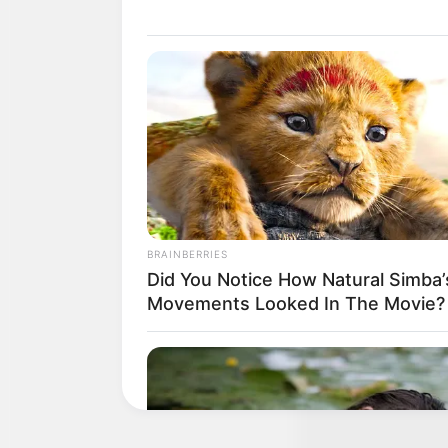
บนฟ้า
ราศีกันย์(Virgo)
เทพีแห่งความยุติ
โลกมนุษย์ด้วยความ
ท้องฟ้าเป็นกลุ่ม
BRAINBERRIES
Did You Notice How Natural Simba’
Movements Looked In The Movie?
ราศีตุลย์(Libra)
รมแอสเตรียนั่นเอง 
ถูกประทับบนฟากฟ