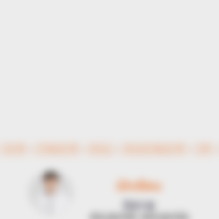
BRAINBERRIES
CTA F
Is There An Intersex Whale? This
Why 
Finding Baffles Science
to f
12ราศี
กำเนิด12ราศี
ตำนาน
ตำนานกำเนิด12ราศี
ราศี
นักเขียน
อิสฺวาสุ
เชื่อในสิ่งที่เฮ็ด เฮ็ดในสิ่งที่เชื่อ
BRAINBERRIES