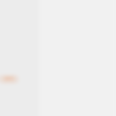
AVORITE
this ordinary drink is the secret
eeling your best every day
ราศีกรีก