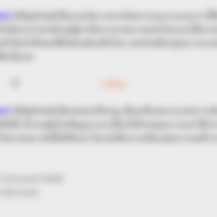
ion)
มีสัญลักษณ์เป็นแมงป่อง หมายถึงความรุนแรงและการใช้
ักษ์นามว่าสกอปิ อุสผู้มาสังหารนายพรานออเรียนและได้ตายต
อเข้าจึงนำทั้งสองขึ้นไปบนท้องฟ้าโดย ออเรียนคือกลุ่มดาวนา
จิกนั่นเอง
BRAINBERRIES
us)
มีสัญลักษณ์เป็นเซนทอร์ยิงธนู เป็นเครื่องหมายแห่งการเ
et to feeling your best
Unforgettable Awkward
ู้หนึ่งชื่อ ไครอนผู้เรืองปัญญาและเปี่ยมไปด้วยคุณธรรมเขาได้ถ
นกรีหลายคน หลังสิ้นชีวิตลง ไครอนได้กลายเป็นกลุ่มดาวบนฟ้
tars
ก Forward Mail
taleroom