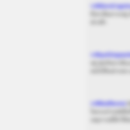
ราศีมังกร(Capri
ที่เขาเป็นทารกอยู
ฟากฟ้า
ราศีกุมภ์(Aquar
อยู่ ซุสเกิดมาเห็
คนโทให้เหล่าเทพ 
ราศีมีน(Pisces)
ม
โดยระหว่างหนีนั้นท
เหตุการณ์นี้ทำให้