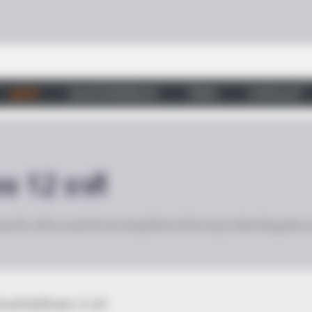
ดูดวง
วอลเปเปอร์เสริมดวง
วัดสวย
บทสวดมนต์
ง 12 ราศี
งคุณนั้น มีตำนานอย่างไร ส่วนใหญ่เชื่อกันว่าไม่น่าจะรู้ เราจึงนำข้อมูลต
นานกำเนิดที่มาของ 12 ราศี