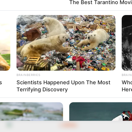
The Best Tarantino Movi
สาวพรหมจรรค์ที่เป็นเครื่องหมายแห่งความสะอาดบริสุทธิ์และก
ธรรม แอสเตรียผู้เป็นธิดาของซุสและเทมิส แอสเตรียถือพร
ยุติธรรมเสมกระทั่งมนุษย์มี ความชั่วร้ายมากเกินไปเธอจึงละ
ดาวเวอโก้แทน
BRAINBERRIES
BRAIN
s
Scientists Happened Upon The Most
Who
Terrifying Discovery
Her
ตาชั่งเป็นเครื่องหมายแห่งความยุติธรรม ตาชั่งราศีนี้เป็นของ
นี่คือสาเหตุที่กลุ่มดาวเวอโก้และกลุ่มดาวไลบร้าอยู่ไกล้เคียงก
้า