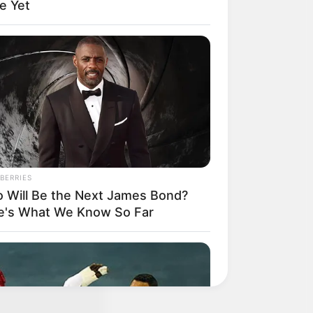
e Yet
ารรับใช้ เธอคือ
หมจรรค์และปกครอง
ทิ้งโลก ขึ้นไปบน
BERRIES
 Will Be the Next James Bond?
e's What We Know So Far
เทพีแห่งความยุติธร
ัน ตาชั่งนี้ภายหลัง