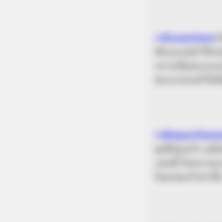
ราศีเมษ(Aries)
ซัสเเละเฮลล์ ให้
กลายเป็นขนเเกะทอง
ขนเเกะทองคำในที่
ราศีพฤษภ(Taur
ซุสได้หลงรัก เเต่อ
เเดนนี้ โดยทางทะเล
โหนกของวัวเท่านั้