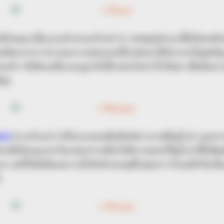
มีลักษณะเป็นเเกะตำนานกรีกเล่าว่า เทพซุสส่งเเกะขึ้นไปบนท้อง
รอดพ้นจากการทารุณกรรมของเเม่เลี้ยงต่อมาได้นำเเกะไปบูชยัญ
คำ กัปตันเจสันเเละลูกเรือได้เเล่นเรืออาร์โกน็อต เพื่อค้นหา
สุด
us)
ชาวกรีกเล่าว่าที่ประเทศเฟนิเซียมีสาวงามชื่อยูโรปา ลูกส
ินาคัสไม่ยอมเเน่ จึงเเปลงร่างเป็นวัวสีขาวหลอกให้ยูโรปาขึ้นขี่
 เเต่ก็ไปไม่พ้นเพราะน้ำลึกด้วยเหตุนี้กลุ่มดาววัวบนฟ้าจึงเห็น
น