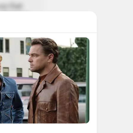
 ทั้งคู่มี
ยศม้าป่า ความ
ั้งคู่ไปเป็นกลุ่ม
เเละเป็นศัตรูของ
ายเเพ้ให้กับเฮอคิว
่ตามเทือกเขาเเละ
มันเป็นกลุ่มดาว