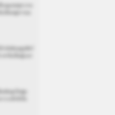
เลี้ยงดูเทพซุส ยาม
ดับเป็นหมู่ดาวบน
กำลังต้อนฝูงสัตว์
เขาจึงเป็นผู้แบก
อหนีอสูรไทฟูน
็นการระลึกถึงใน