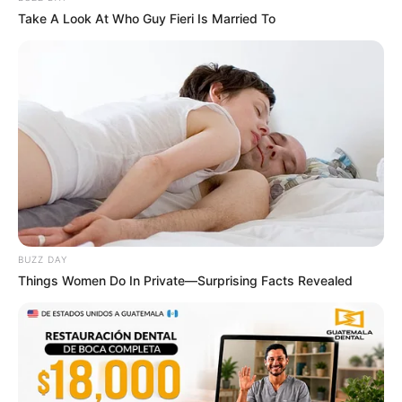
Take A Look At Who Guy Fieri Is Married To
The Chapel Of Sound Amphitheater - Architectural
Marvels
BRAINBERRIES
BUZZ DAY
Things Women Do In Private—Surprising Facts Revealed
Films To Make You Question Everything You Know