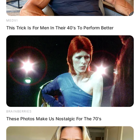
Home
/
ดูดวง
/ น้ำหอม กลิ่นไหนถึงจะเหมาะกับคุณ
MEDVI
ดูดวง
|
30 ส.ค. 2013
This Trick Is For Men In Their 40's To Perform Better
แบ่งปัน
น้ำหอม
กลิ่นไหนถึงจะเหมาะกับคุณมากที่สุด ในกรณีที่
คุณไม่สามารถเลือกได้
Horoscope.Mthai.com
จึงมี
ตัวช่วยมาเพื่อช่วยให้คุณเลือก
น้ำหอม
ที่เหมาะกับคุณได้
ง่ายขึ้น
BRAINBERRIES
These Photos Make Us Nostalgic For The 70's
น้ำหอม กลิ่นไหนถึงจะเหมาะกับคุณ