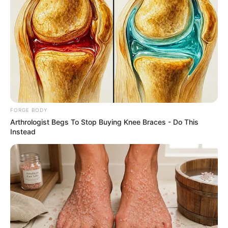
d.
น้ำตก
e.
นาข้าว
12. ดอกไม้ หรือต้นไม้ชนิดไหนที่คุณชื่นชอบเป็นพิเศษ
a.
ต้นเฟิร์นและใบไม้
b.
กุหลาบ
c.
อะเซเลีย
d.
ลิลลี่สีขาว
FORGE BODY
Arthrologist Begs To Stop Buying Knee Braces - Do This
e.
กล้วยไม้
Instead
น้ำหอม กลิ่นไหนใช่ตัวคุณมากที่สุด
ลองมาดูคำเฉลยกันครับ