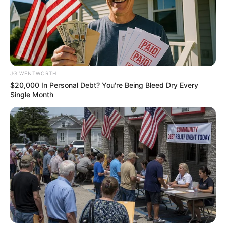
Men 45+ Are Trying This To Perform Better
MEDVI
JG WENTWORTH
$20,000 In Personal Debt? You're Being Bleed Dry Every
Single Month
4x Stronger Than Viagra! This To Perform Better
MEDVI