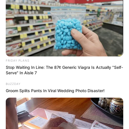
Guatemala Dental
GUATEMALA DENTAL
FRIDAY PLANS
Stop Waiting In Line: The 87¢ Generic Viagra Is Actually "Self-
Serve" In Aisle 7
BUZZDAY
Groom Splits Pants In Viral Wedding Photo Disaster!
Gina Carano Finally Admits What Some Suspected
All Along
BRAINBERRIES