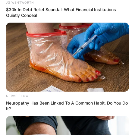
JG WENTWORTH
$30k In Debt Relief Scandal: What Financial Institutions
Quietly Conceal
Men, You Don't Need Viagra If You Do This Once A
Day
MEDVI
NERVE FLOW
Neuropathy Has Been Linked To A Common Habit. Do You Do
It?