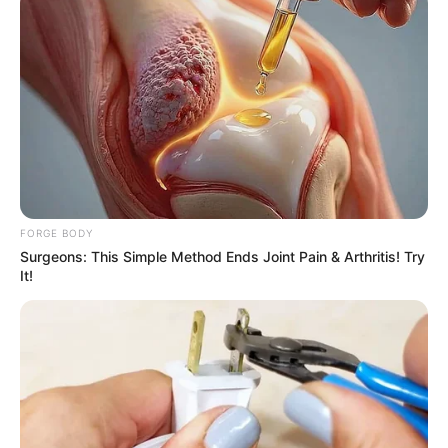
บ้านเลือกชื้อเครื่องเรือนที่ทันสมัย แต่งกายตามสบาย
น้ำหอม
ที่เหมาะกับคุณ
คือ ควร ใช้น้ำหอมกลิ่นพืชตระกูล
ส้มที่อบอวลด้วยความสดชื่น ของผลไม้สด
ถ้าตอบข้อ d. มากที่สุด
คุณเป็นคนมองโลกในแง่บวก ใช้
ชีวิตอย่างเต็มที่ คุ้มค่า เป็นผู้หญิงที่เปี่ยมไปด้วยพลังงาน
คุณชอบดูหนังแอคชั่น เลือกรถจิ๊ปและชอบงานปาร์ตี้สวม
หน้ากาก
น้ำหอม
ที่เหมาะกับคุณ
คือ กลิ่น สดชื่นจาก
FORGE BODY
สายน้ำ
Surgeons: This Simple Method Ends Joint Pain & Arthritis! Try
It!
ถ้าตอบข้อ e. มากที่สุด
ผู้หญิงกลุ่มนี้เมื่อเข้าสังคมเธอจะ
เป็นดาวเด่น เธอชื่นชอบข้าวของ และศิลปะจากต่างแดน
ชอบเดินทางน้ำ
น้ำหอม
ที่เหมาะกับคุณ
คือ กลิ่น ตะวัน
ออกที่ผสม spicy กลิ่น Musk และดอกไม้
ขอบคุณข้อมูลจาก www.botanicplus.com