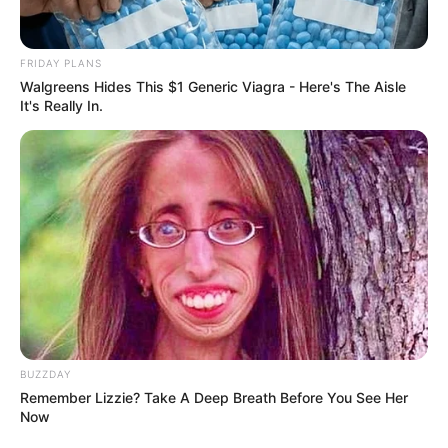
3. ถ้าต้องเลือกสัตว์เลี้ยง คุณจะเลือกเลี้ยงตัวอะไร
a.
สุนัข
b.
แมว
FRIDAY PLANS
Walgreens Hides This $1 Generic Viagra - Here's The Aisle
c.
ม้า
It's Really In.
d.
นกแก้ว
e.
งู
4. คุณจะจัดงานปาร์ตี้สักงานนึง คุณคิดว่างานของคุณ
จะเป็นงานประเภทไหน
a.
ในบ้านเล็กๆ ดูอบอุ่น
b.
งานเลี้ยงดินเนอร์มื้อใหญ่
c.
งานเต้นรำตลอดคืน
d.
งานแต่งกายแฟนซี
e.
งานเต้นรำโก้หรู ชุดราตรีสีขาวกับทักซิโด้
BUZZDAY
Remember Lizzie? Take A Deep Breath Before You See Her
Now
5. อาหารจานโปรดที่คุณชอบมากที่สุดคืออะไร