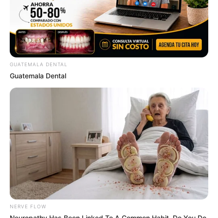
About Cinema
BRAINBERRIES
GUATEMALA DENTAL
Guatemala Dental
A Rihanna Museum Is Probably Opening Soon
BRAINBERRIES
NERVE FLOW
Neuropathy Has Been Linked To A Common Habit. Do You Do