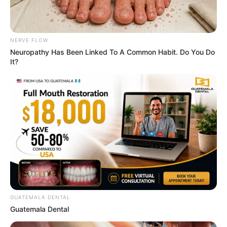
ถ้าตอบข้อ a. มากที่สุด
คุณเป็นคนช่างสงสัย ประเภทเจ้า
หนูจัมมัย ชอบตั้งคำถามเกี่ยวกับความปรารถนา โหย
หาความเป็นอยู่และชีวิตที่ดีกว่าเดิมอยู่เสมอ แถมคุณยัง
NERVE FLOW
Neuropathy Has Been Linked To A Common Habit. Do You Do
เป็นฉลาดมีเล่ห์เหลี่ยม ออกจะฉลาดแกมโกงในบางครั้ง
It?
น้ำหอม
ที่เหมาะกับคุณ
คือ น้ำหอมแนวกลิ่น เปลือกไม้ ที่
มีความอ่อนละมุน ละเมียดละไม ให้ความรู้สึกอบอุ่นและ
ลึกลับ น้ำหอมกลิ่นเบสเปลือกไม้
ถ้าตอบข้อ b. มากที่สุด
คุณเป็นคนจิตใจดี มีความโรแมน
ติกในตัวเอง มีความห่วงใยคนอื่นอยู่เสมอ ชอบดอกกุหลาบ
สุนทรีย์กับอาหารดี ๆ กับไวน์รสเยี่ยม
น้ำหอม
ของสาว
นิสัยดีอย่างนี้ควร
เป็นกลิ่นดอกไม้ ที่มีความหอมหวาน
อบอุ่น
GUATEMALA DENTAL
ถ้าตอบข้อ c. มากที่สุด
คุณเป็นพวกสุขนิยม มีซิกส์เซนส์
Guatemala Dental
และรื่นรมย์กับชีวิต เช่นชอบไปเต้นรำตอนกลางคืน เมื่อมี