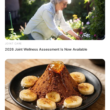
JOINT CARE
2026 Joint Wellness Assessment Is Now Available
If You Owe $20,000 Across 4 Credit Cards, Stop
Sending 4 Separate Checks
JG WENTWORTH