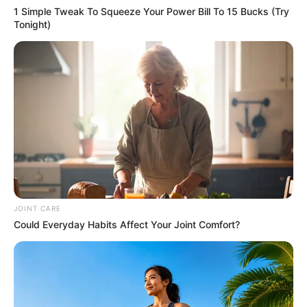
1 Simple Tweak To Squeeze Your Power Bill To 15 Bucks (Try
The Bodyguard's Hidden Bloopers Revealed
Tonight)
BRAINBERRIES
เว็บไซต์นี้ใช้คุกกี้
เพื่อการนำเสนอเนื้อหาที่ดี รวมถึงการจัดการข้อมูลส่วนบุคคล เพื่อให้คุณได้รับ
JOINT CARE
ประสบการณ์ที่ดีบนบริการของเว็บไซต์เรา หากคุณใช้บริการเว็บไซต์นี้ต่อไปโดย
Could Everyday Habits Affect Your Joint Comfort?
ไม่มีการปรับตั้งค่าใดๆนั้น แสดงว่าคุณยอมรับนโยบายคุกกี้และนโยบายส่วน
The World Cup 2026 Facts Fans Can't Stop Talking
บุคคลของเรา
About
BRAINBERRIES
ยอมรับ
เรียนรู้เพิ่มเติม