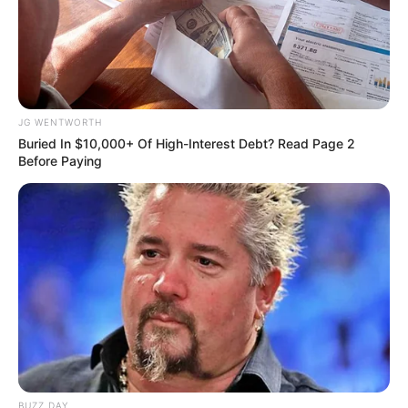
JG WENTWORTH
Buried In $10,000+ Of High-Interest Debt? Read Page 2
Before Paying
Macaulay Culkin's Own Version Of The New ‘Home
Alone’
BRAINBERRIES
BUZZ DAY