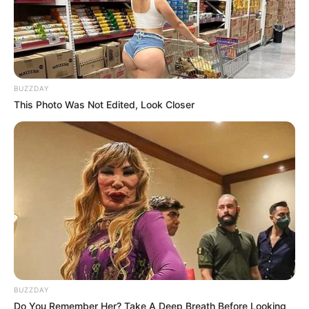
It's Really In.
FRIDAY PLANS
BUZZDAY
This Photo Was Not Edited, Look Closer
10 Epic Failures That Were Completely Preventable
— Find Out
BRAINBERRIES
BUZZDAY
Do You Remember Her? Take A Deep Breath Before Looking