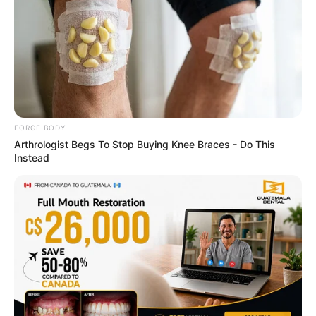
This Trick Will Give You An Erection At Any Age
MEDVI
FORGE BODY
Arthrologist Begs To Stop Buying Knee Braces - Do This
Instead
Knee Arthritis: A Simple Tip For Pain Relief