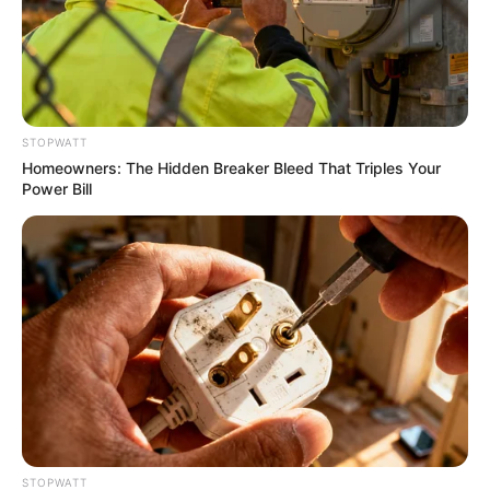
STOPWATT
Who Will Be the Next James Bond? Here's What We
Homeowners: The Hidden Breaker Bleed That Triples Your
Know So Far
Power Bill
BRAINBERRIES
STOPWATT