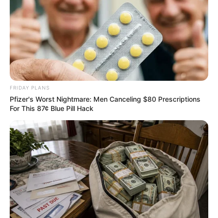
b.
ย่ำราตรีกับไวน์สุดโปรด
c.
ไปงานปาร์ตี้
d.
เล่นกีฬา
e.
ไปงานชิมไวน์
8. หากคุณต้องลาพักร้อนเพื่อไปท่องเที่ยว สถานที่ท่อง
เที่ยวที่คุณเลือกไปคือที่ไหน
FRIDAY PLANS
Pfizer's Worst Nightmare: Men Canceling $80 Prescriptions
a.
ฤดูใบไม้ร่วงในมลรัฐอิงแลนด์
For This 87¢ Blue Pill Hack
b.
ไปเที่ยวงานเทศกาลอาหารและไวน์
c.
หน้าร้อนในแคลิฟอร์เนีย
d.
เดินเล่นในยุโรป
e.
อินเดีย
9. เสื้อผ้าที่คุณชื่นชอบ เป็นเสื้อผ้าแนวไหน
a.
ชุดสูท
b.
ชุดสีดำแบบลำลอง