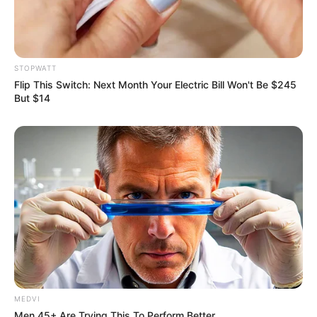
STOPWATT
Flip This Switch: Next Month Your Electric Bill Won't Be $245
But $14
กลิ่นน้ำหอม
ดูดวง
ทายใจน้ำหอม
น้ำหอม
แบบทดสอบ
แบบทดสอบน้ำหอม
MEDVI
นักเขียน
Men 45+ Are Trying This To Perform Better