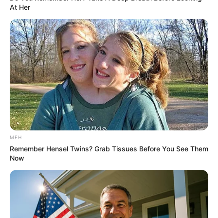
At Her
Feeling Tired? Here's The Trick To Perform Better
MEDVI
MFH
Remember Hensel Twins? Grab Tissues Before You See Them
Now