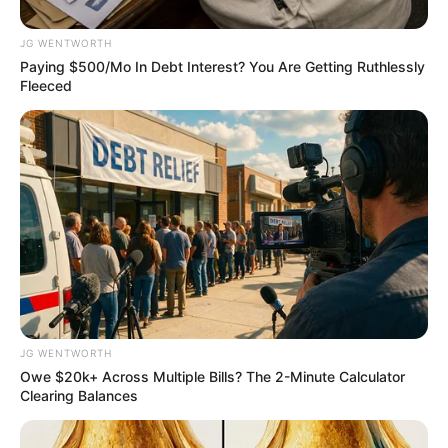
c.
กางเกงขายาวใส่สบายกับเสื้อฟรีสไตล์
d.
เสื้อยืด กางเกงยีนส์
JG WENTWORTH
e.
ชุดกำมะหยี่กรุยกราย
Paying $500/Mo In Debt Interest? You Are Getting Ruthlessly
Fleeced
10. คุณชอบฟังเพลงประเภทไหน
a.
คลาสสิค
b.
เพลงรัก
c.
อาร์แอนด์บี
d.
เพลงป๊อบ
e.
เวิร์ดมิวสิค
11. เวลาไปเที่ยว ทิวทัศน์แบบไหนที่คุณชื่นชอบ ไปกี่ทีก็
ไม่เบื่อ
JG WENTWORTH
Owe $20k+ Across Multiple Bills? The 2-Minute Calculator
a.
ป่าไม้
Clearing Balances
b.
สวนดอกไม้
c.
ชายหาด