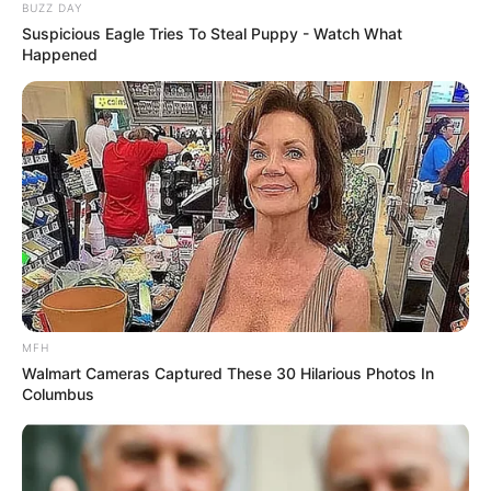
a.
พาสต้ากับสลัด
BUZZ DAY
Suspicious Eagle Tries To Steal Puppy - Watch What
b.
อาหารฝรั่งเศส
Happened
c.
อาหารอังกฤษสมัยใหม่
d.
อาหารจีน
e.
อาหารไทย
6. เมื่อมีบ้าน หากต้องซื้อบ้าน คุณคิดว่าบ้านในฝันของ
คุณจะเป็นบ้านแบบไหน
a.
ปราสาท
b.
กระท่อมแนวชนบท
c.
บ้านตกแต่งสไตล์โมเดิร์น
d.
เพ้นเฮาส์ชั้นบนสุด
MFH
Walmart Cameras Captured These 30 Hilarious Photos In
e.
วิลล่า
Columbus
7. ในวันช่วงวันหยุด คุณอยากทำกิจกรรมอะไรมากที่สุด
a.
เดินเล่นในชนบท