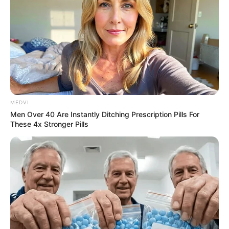
1. เวลาดูหนังคุณชื่นชอบภาพยนต์ประเภทไหนเป็น
พิเศษ
a.
หนังสารคดี
b.
หนังรักโรแมนติก
c.
หนังตลก
d.
หนังแอคชั่น
e.
หนังลึกลับฆาตกร
MEDVI
Men Over 40 Are Instantly Ditching Prescription Pills For
2. ถ้าให้คุณเลือกซื้อรถยนต์ คุณคิดว่ารถยนต์แบบไหนที่
These 4x Stronger Pills
คุณจะเลือกซื้อ
a.
รถอะไรก็ได้ที่รักษาสิ่งแวดล้อม
b.
รถเปิดประทุน
c.
รถสปอร์ตสองที่นั่ง
d.
รถจิ๊ป
e.
รถลิมูซีน