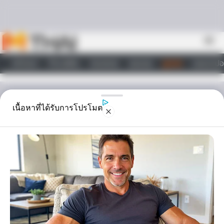
Skip to content
menu
หน้าแรก
ทำนายฝัน
ตรวจหวย
ผลบอล
ดูดวง
วอลเปเปอ
ไลฟ์สไตล์
ดูดวง
เนื้อหาที่ได้รับการโปรโมต
น้ำหอม กลิ่นไหนถึงจะเหมาะ
กับคุณ
น้ำหอม กลิ่นไหนถึงจะเหมาะกับคุณมากที่สุด กรณีที่คุณไม่สามารถเลือก
ได้ เราจึงมีตัวช่วยมาเพื่อช่วยให้คุณเลือก น้ำหอม ที่เหมาะกับคุณได้ง่ายขึ้น