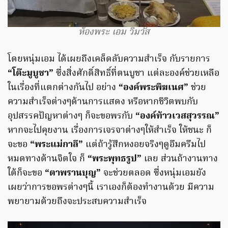
ห้องพระ เอม วิมวัส
โดยหนุ่มเอม ได้เผยถึงเคล็ดลับความสำเร็จ กับรายการ
“โต๊ะมูบูชา”
ซึ่งสิ่งศักดิ์สิทธิ์ที่ตนบูชา แต่ละองค์ช่วยเหลือ
ในเรื่องที่แตกต่างกันไป อย่าง
“องค์พระพิฆเนศ”
ช่วย
ความสำเร็จต่างๆด้านการแสดง หรือหากชีวิตพบกับ
อุปสรรคปัญหาต่างๆ ก็จะขอพรกับ
“องค์ท้าวเวสสุวรรณ”
หากจะไปคุยงาน เรื่องการเจรจาต่างๆให้สำเร็จ ให้ชนะ ก็
จะขอ
“พระแม่กาลี”
แต่ถ้ารู้สึกหงอยจริงๆดูอึมครึมไป
หมดทางด้านจิตใจ ก็
“พระพุทธรูป”
เลย ส่วนถ้างานทาง
ใต้ก็จะขอ
“ตาพรานบุญ”
จะช่วยตลอด ซึ่งหนุ่มเอมยัง
เผยว่าการขอพรต่างๆนี้ เราเองก็ต้องทำงานด้วย มีความ
พยายามด้วยถึงจะประสบความสำเร็จ