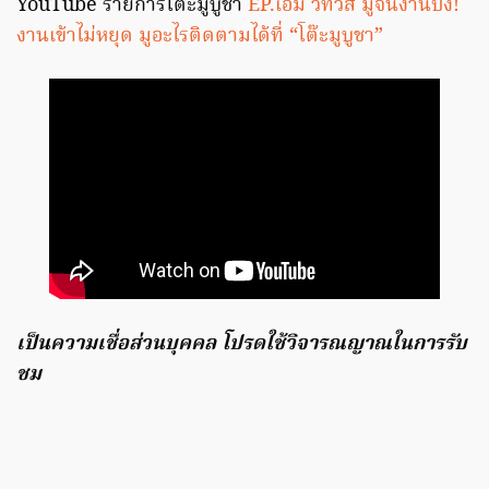
YouTube รายการโต๊ะมูบูชา
EP.เอม วิทวัส มูจนงานปัง!
งานเข้าไม่หยุด มูอะไรติดตามได้ที่ “โต๊ะมูบูชา”
เป็นความเชื่อส่วนบุคคล โปรดใช้วิจารณญาณในการรับ
ชม