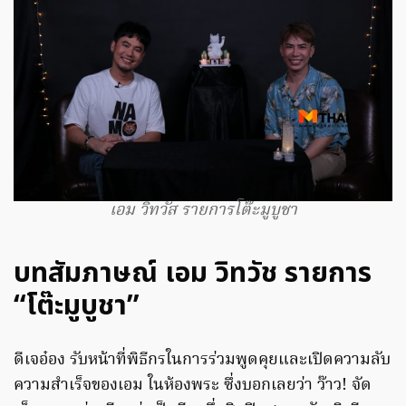
เอม วิทวัส รายการโต๊ะมูบูชา
บทสัมภาษณ์ เอม วิทวัช รายการ
“โต๊ะมูบูชา”
ดีเจอ๋อง รับหน้าที่พิธีกรในการร่วมพูดคุยและเปิดความลับ
ความสำเร็จของเอม ในห้องพระ ซึ่งบอกเลยว่า ว๊าว! จัด