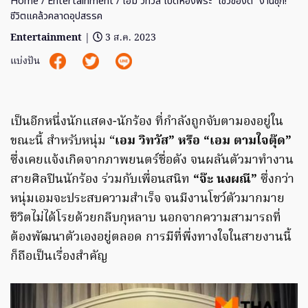
Home
/
Entertainment
/ เอม วิทวัส เปิดห้องพระ “โชว์ของดี” งานชุก!
ชีวิตแคล้วคลาดอุปสรรค
Entertainment
|
3 ส.ค. 2023
แบ่งปัน
เป็นอีกหนึ่งนักแสดง-นักร้อง ที่กำลังถูกจับตามองอยู่ใน
ขณะนี้ สำหรับหนุ่ม “
เอม วิทวัส” หรือ “เอม ตามใจตุ๊ด”
ซึ่งเคยแจ้งเกิดจากภาพยนตร์ชื่อดัง จนผลันตัวมาทำงาน
สายศิลปินนักร้อง ร่วมกับเพื่อนสนิท
“จ๊ะ นงผณี”
ซึ่งกว่า
หนุ่มเอมจะประสบความสำเร็จ จนมีงานโชว์ตัวมากมาย
ชีวิตไม่ได้โรยด้วยกลีบกุหลาบ นอกจากความสามารถที่
ต้องพัฒนาตัวเองอยู่ตลอด การมีที่พึ่งทางใจในสายงานนี้
ก็ถือเป็นเรื่องสำคัญ