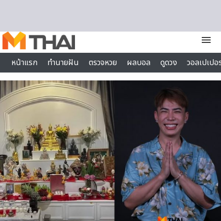
Skip to content
menu
หน้าแรก
ทำนายฝัน
ตรวจหวย
ผลบอล
ดูดวง
วอลเปเปอร
ไลฟ์สไตล์