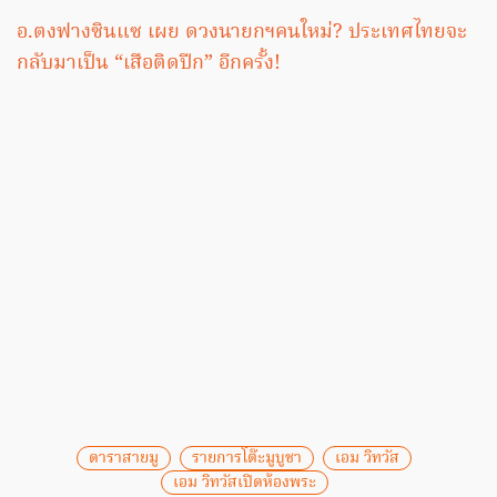
อ.ตงฟางซินแซ เผย ดวงนายกฯคนใหม่? ประเทศไทยจะ
กลับมาเป็น “เสือติดปีก” อีกครั้ง!
ดาราสายมู
รายการโต๊ะมูบูชา
เอม วิทวัส
เอม วิทวัสเปิดห้องพระ