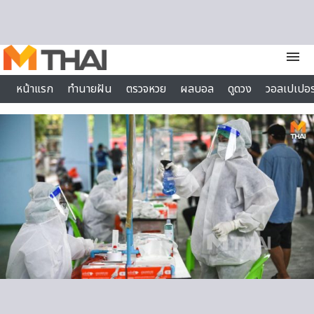
Skip to content
menu
หน้าแรก
ทำนายฝัน
ตรวจหวย
ผลบอล
ดูดวง
วอลเปเปอร
ไลฟ์สไตล์