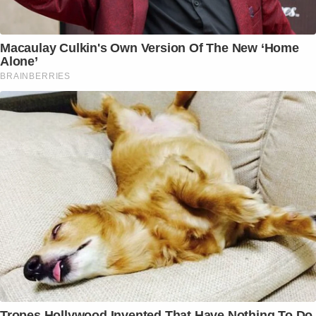
Macaulay Culkin's Own Version Of The New ‘Home
Alone’
BRAINBERRIES
Tropes Hollywood Invented That Have Nothing To Do