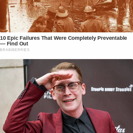
10 Epic Failures That Were Completely Preventable
— Find Out
BRAINBERRIES