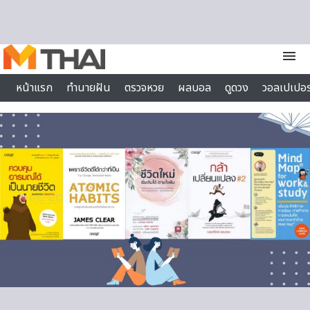
Skip to content
menu
หน้าแรก
ทำนายฝัน
ตรวจหวย
ผลบอล
ดูดวง
วอลเปเปอร
ไลฟ์สไตล์