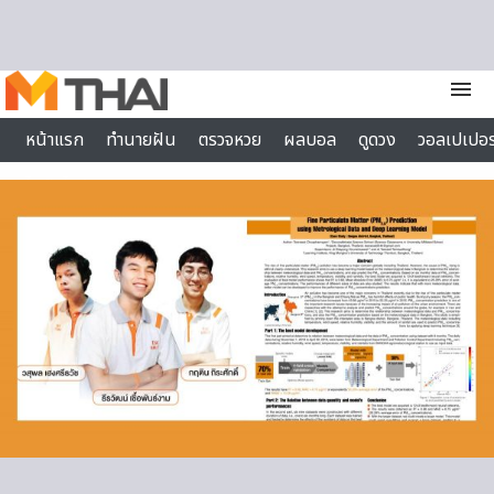
Skip to content
menu
หน้าแรก
ทำนายฝัน
ตรวจหวย
ผลบอล
ดูดวง
วอลเปเปอร
ไลฟ์สไตล์