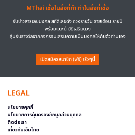
MThai เชื่อในสิ่งที่ทำ ทำในสิ่งที่เชื่อ
รับข่าวสารเลขมงคล สถิติเลขดัง ดวงรายวัน รายเดือน รายปี
พร้อมแนะนำวิธีเสริมดวง
ลุ้นรับรางวัลจากกิจกรรมเสริมความเป็นมงคลให้กับตัวท่านเอง
เปิดสมัครสมาชิก (ฟรี) เร็วๆนี้
LEGAL
นโยบายคุกกี้
นโยบายการคุ้มครองข้อมูลส่วนบุคคล
ติดต่อเรา
เกี่ยวกับเอ็มไทย