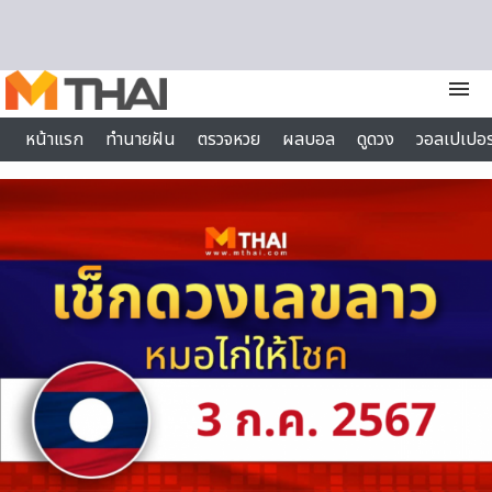
Skip to content
menu
หน้าแรก
ทำนายฝัน
ตรวจหวย
ผลบอล
ดูดวง
วอลเปเปอร
ไลฟ์สไตล์