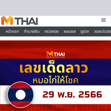
Skip to content
menu
หน้าแรก
ทำนายฝัน
ตรวจหวย
ผลบอล
ดูดวง
วอลเปเปอร
ไลฟ์สไตล์