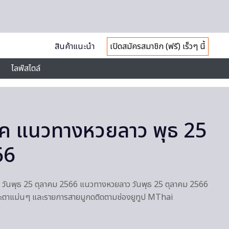
สินค้าแนะนำ
เปิดสมัครสมาชิก (ฟรี) เร็วๆ นี้
ไลฟ์สไตล์
ชค แนวทางหวยลาว พุธ 25
66
 วันพุธ 25 ตุลาคม 2566 แนวทางหวยลาว วันพุธ 25 ตุลาคม 2566
ตาแม่นๆ และรายการสายมูกดติดตามช่องยูทูป MThai