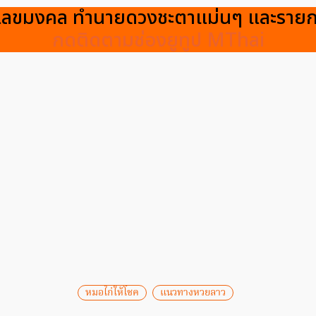
เลขมงคล ทำนายดวงชะตาแม่นๆ และรายก
กดติดตามช่องยูทูป MThai
หมอไก่ให้โชค
แนวทางหวยลาว