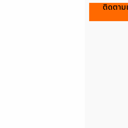
ติดตาม