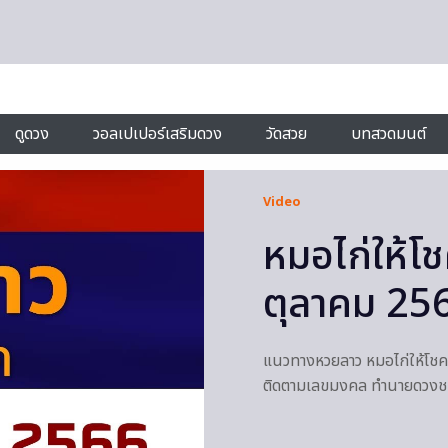
ดูดวง
วอลเปเปอร์เสริมดวง
วัดสวย
บทสวดมนต์
Video
หมอไก่ให้โ
ตุลาคม 25
แนวทางหวยลาว หมอไก่ให้โชค
ติดตามเลขมงคล ทำนายดวงชะ