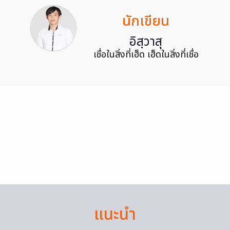
นักเขียน
อิสฺวาสุ
เชื่อในสิ่งที่เฮ็ด เฮ็ดในสิ่งที่เชื่อ
แนะนำ