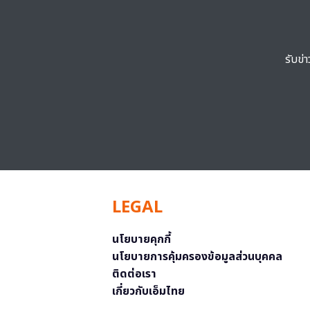
รับข่
LEGAL
นโยบายคุกกี้
นโยบายการคุ้มครองข้อมูลส่วนบุคคล
ติดต่อเรา
เกี่ยวกับเอ็มไทย