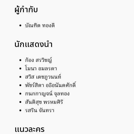
ผู้กำกับ
บัณฑิต ทองดี
นักแสดงนำ
ก้อง สรวิชญ์
โมนา อมลรดา
สวิส เตชภูวนนท์
พัชร์สิตา อธิอนันตศักดิ์
กนกกาญจน์ จุลทอง
สันติสุข พรหมศิริ
รสริน จันทรา
แนวละคร