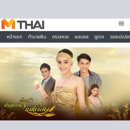
Skip to content
menu
หน้าแรก
ทำนายฝัน
ตรวจหวย
ผลบอล
ดูดวง
วอลเปเปอร
ไลฟ์สไตล์