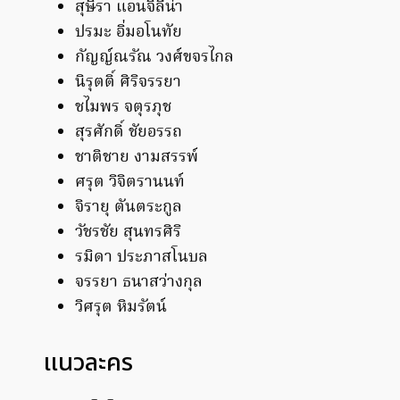
สุษิรา แอนจิลีน่า
ปรมะ อิ่มอโนทัย
กัญญ์ณรัณ วงศ์ขจรไกล
นิรุตติ์ ศิริจรรยา
ชไมพร จตุรภุช
สุรศักดิ์ ชัยอรรถ
ชาติชาย งามสรรพ์
ศรุต วิจิตรานนท์
จิรายุ ตันตระกูล
วัชรชัย สุนทรศิริ
รมิดา ประภาสโนบล
จรรยา ธนาสว่างกุล
วิศรุต หิมรัตน์
แนวละคร