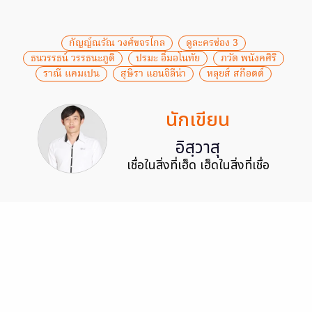
กัญญ์ณรัณ วงศ์ขจรไกล
ดูละครช่อง 3
ธนวรรธน์ วรรธนะภูติ
ปรมะ อิ่มอโนทัย
ภวัต พนังคศิริ
ราณี แคมเปน
สุษิรา แอนจิลีน่า
หลุยส์ สก๊อตต์
นักเขียน
อิสฺวาสุ
เชื่อในสิ่งที่เฮ็ด เฮ็ดในสิ่งที่เชื่อ