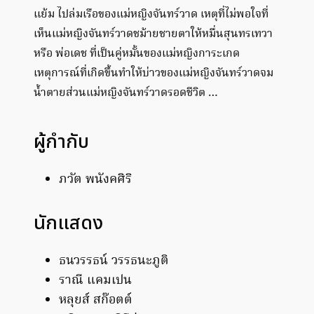
เเย้ม ไปล่มเรือของแม่หญิงจันทร์วาด เหตุที่ไม่พอใจที่
เห็นแม่หญิงจันทร์วาดชม้ายชายตาให้หมื่นสุนทรเทวา
หรือ พ่อเดช ที่เป็นคู่หมั้นของแม่หญิงการะเกด
เหตุการณ์ที่เกิดขึ้นทำให้บ่าวของเเม่หญิงจันทร์วาดจม
น้ำตายส่วนแม่หญิงจันทร์วาดรอดชีวิต …
ผู้กำกับ
ภวัต พนังคศิริ
นักแสดง
ธนวรรธน์ วรรธนะภูติ
ราณี แคมเปน
หลุยส์ สก๊อตต์