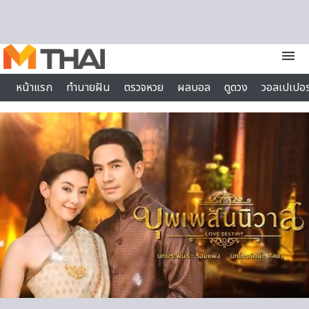
Skip to content
menu
หน้าแรก
ทำนายฝัน
ตรวจหวย
ผลบอล
ดูดวง
วอลเปเปอร
ไลฟ์สไตล์