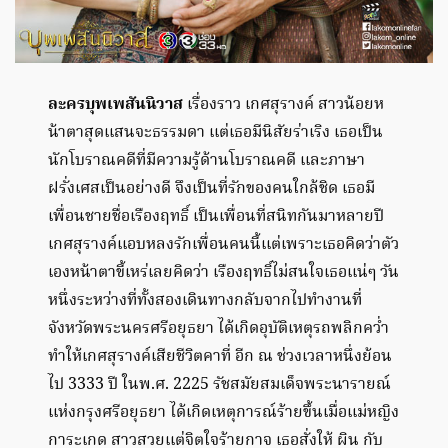
ละครบุพเพสันนิวาส
เรื่องราว เกศสุรางค์ สาวน้อยห
น้าตาสุดแสนจะธรรมดา เเต่เธอมีนิสัยร่าเริง เธอเป็น
นักโบราณคดีที่มีความรู้ด้านโบราณคดี และภาษา
ฝรั่งเศสเป็นอย่างดี จึงเป็นที่รักของคนใกล้ชิด เธอมี
เพื่อนชายชื่อเรืองฤทธิ์ เป็นเพื่อนที่สนิทกันมาหลายปี
เกศสุรางค์เเอบหลงรักเพื่อนคนนี้เเต่เพราะเธอคิดว่าตัว
เองหน้าตาขี้เหร่เลยคิดว่า เรืองฤทธิ์ไม่สนใจเธอเเน่ๆ วัน
หนึ่งระหว่างที่ทั้งสองเดินทางกลับจากไปทำงานที่
จังหวัดพระนครศรีอยุธยา ได้เกิดอุบัติเหตุรถพลิกคว่ำ
ทำให้เกศสุรางค์เสียชีวิตคาที่ อีก ณ ช่วงเวลาหนึ่งย้อน
ไป 3333 ปี ในพ.ศ. 2225 รัชสมัยสมเด็จพระนารายณ์
แห่งกรุงศรีอยุธยา ได้เกิดเหตุการณ์ร้ายขึ้นเมื่อแม่หญิง
การะเกด สาวสวยเเต่จิตใจร้ายกาจ เธอสั่งให้ ผิน กับ