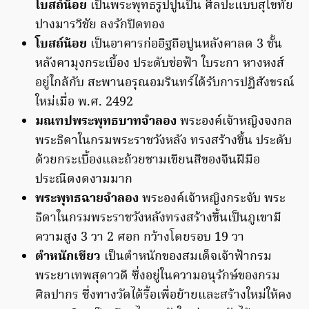
โบสถ์น้อย
เป็นพระพุทธรูปปูนปั้น ศิลปะแบบสุโขทัย
ปางมารวิชัย ลงรักปิดทอง
โบสถ์น้อย
เป็นอาคารก่ออิฐถือปูนหลังคาลด 3 ชั้น
หลังคามุงกระเบื้อง ประดับช่อฟ้า ใบระกา หางหงส์
อยู่ใกล้กับ สะพานอรุณอมรินทร์ได้รับการปฏิสังขรณ์
ใหม่เมื่อ พ.ศ. 2492
มณฑปพระพุทธบาทจำลอง
พระองค์เจ้าหญิงจงกล
พระธิดาในกรมพระราชวังหลัง ทรงสร้างขึ้น ประดับ
ด้วยกระเบื้องและถ้วยชามเขียนสีของจีนฝีมือ
ประณีตงดงามมาก
พระพุทธฉายจำลอง
พระองค์เจ้าหญิงกระจับ พระ
ธิดาในกรมพระราชวังหลังทรงสร้างขึ้นเป็นภูเขามี
ความสูง 3 วา 2 ศอก กว้างโดยรอบ 19 วา
ตำหนักเขียว
เป็นตำหนักของสมเด็จเจ้าฟ้ากรม
พระยาเทพสุดาวดี ซึ่งอยู่ในความอนุรักษ์ของกรม
ศิลปากร ซึ่งทางวัดได้รื้อเพื่อย้ายและสร้างใหม่ให้คง