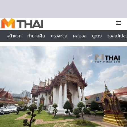
Skip to content
menu
หน้าแรก
ทำนายฝัน
ตรวจหวย
ผลบอล
ดูดวง
วอลเปเปอร
ไลฟ์สไตล์