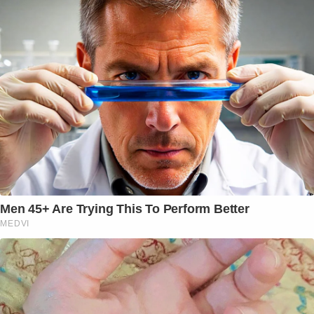
Men 45+ Are Trying This To Perform Better
MEDVI