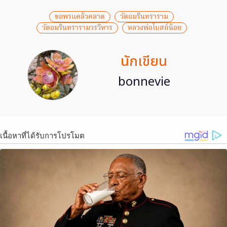
ขอพรแคล้วคลาด
วัดอมรินทราราม
วัดอมรินทรารามวรวิหาร
หลวงพ่อโบสถ์น้อย
นักเขียน
bonnevie
เนื้อหาที่ได้รับการโปรโมต