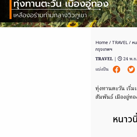
Home
/
TRAVEL
/ หนา
กรุงเทพฯ
TRAVEL
|
24 พ.ย
แบ่งปัน
ทุ่งทานตะวัน เริ่
สัมพันธ์ เมืองอู่ท
หนาวนี