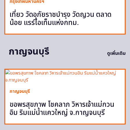
กรุงเทพมหานครฯ
เที่ยว วัดอุภัยราชบำรุง วัดญวน ตลาด
น้อย แรร์ไอเท็มแห่งกทม.
กาญจนบุรี
ดูเพิ่มเติม
กาญจนบุรี
ขอพรสุขภาพ โชคลาภ วิหารเจ้าแม่กวน
อิม ริมแม่น้ำแควใหญ่ จ.กาญจนบุรี