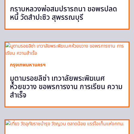
กราบหลวงพ่อสมปรารถนา ขอพรปลด
หนี้ วัดสำปะซิว สุพรรณบุรี
กรุงเทพมหานครฯ
มูตามรอยลิซ่า เทวาลัยพระพิฆเนศ
ห้วยขวาง ขอพรการงาน การเรียน ความ
สำเร็จ