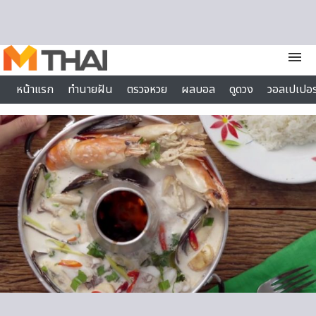
Skip to content
menu
หน้าแรก
ทำนายฝัน
ตรวจหวย
ผลบอล
ดูดวง
วอลเปเปอร
ไลฟ์สไตล์