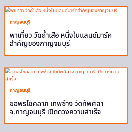
กาญจนบุรี
พาเที่ยว วัดถํ้าเสือ หนึ่งในเเลนด์มาร์ค
สำคัญของกาญจนบุรี
กาญจนบุรี
ขอพรโชคลาภ เทพช้าง วัดทัพศิลา
จ.กาญจนบุรี เปิดดวงความสำเร็จ