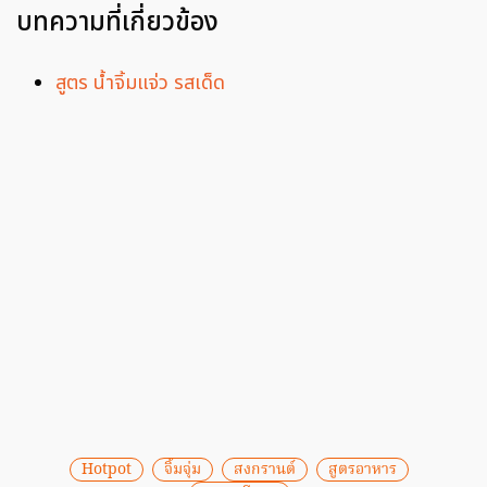
บทความที่เกี่ยวข้อง
สูตร น้ำจิ้มแจ่ว รสเด็ด
Hotpot
จิ้มจุ่ม
สงกรานต์
สูตรอาหาร