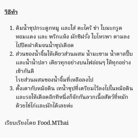
วิธีทำ
ต้มน้ำซุปกระดูกหมู และใส่ ตะไคร้ ข่า ใบมะกรูด
หอมแดง และ พริกแห้ง ผักชีฝรั่ง ใบโหรพา ตามลง
ไปปิดฝาต้มจนน้ำซุปเดือด
ส่วนของน้ำจิ้มให้เคียวส่วนผสม น้ำมะขาม น้ำตาลปี๊บ
และน้ำน้ำปลา เคียวทุกอย่างบนไฟอ่อนๆ ให้ทุกอย่าง
เข้ากันดี
โรยส่วนผสมของน้ำจิ้มที่เหลือลงไป
ตั้งเตากับหม้อดิน เทน้ำซุปที่เตรียมไว้ลงไปในหม้อดิน
และรอให้เดือดอีกทีหนึ่งก็จักกันลวกเนื้อสัตว์ที่หมัก
ด้วยไข่ไก่และผักได้เลยค่ะ
เรียบเรียงโดย Food.MThai