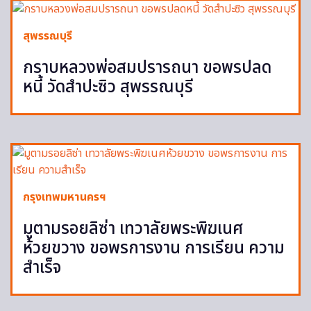
สุพรรณบุรี
กราบหลวงพ่อสมปรารถนา ขอพรปลด
หนี้ วัดสำปะซิว สุพรรณบุรี
กรุงเทพมหานครฯ
มูตามรอยลิซ่า เทวาลัยพระพิฆเนศ
ห้วยขวาง ขอพรการงาน การเรียน ความ
สำเร็จ