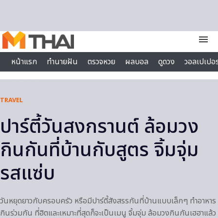
Skip to content
menu
หน้าแรก
ทำนายฝัน
ตรวจหวย
ผลบอล
ดูดวง
วอลเปเปอร
ไลฟ์สไตล์
TRAVEL
ปาร์ตี้วันสงกรานต์ ล้อมวง
กินกันที่บ้านกับสูตร จิ้มจุ่ม
รสแซ่บ
วันหยุดยาวกับครอบครัว หรือมีปาร์ตี้สังสรรกันที่บ้านแบบเล็กๆ ทำอาหาร
กินร่วมกัน ที่ฮิตและเหมาะที่สุดก็จะเป็นเมนู จิ้มจุ่ม ล้อมวงกินกันเฮฮาแล้ว