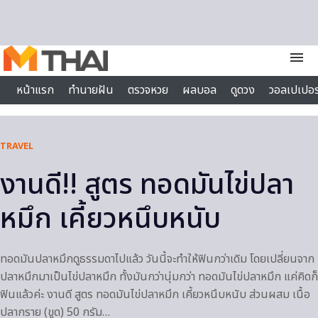
Skip to content
menu
หน้าแรก
ทำนายฝัน
ตรวจหวย
ผลบอล
ดูดวง
วอลเปเปอร
ไลฟ์สไตล์
TRAVEL
งานดี!! สูตร ทอดมันไข่ปลา
หมึก เคี้ยวหนึบหนับ
ทอดมันปลาหมึกดูธรรมดาไปแล้ว วันนี้จะทำให้ฟินกว่าเดิม โดยเปลี่ยนจาก
ปลาหมึกมาเป็นไข่ปลาหมึก ทั้งมันกว่านุ่มกว่า ทอดมันไข่ปลาหมึก แค่คิดก็
ฟินแล้วค่ะ งานดี สูตร ทอดมันไข่ปลาหมึก เคี้ยวหนึบหนับ ส่วนผสม เนื้อ
ปลากราย (ขูด) 50 กรัม…