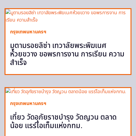
กรุงเทพมหานครฯ
มูตามรอยลิซ่า เทวาลัยพระพิฆเนศ
ห้วยขวาง ขอพรการงาน การเรียน ความ
สำเร็จ
กรุงเทพมหานครฯ
เที่ยว วัดอุภัยราชบำรุง วัดญวน ตลาด
น้อย แรร์ไอเท็มแห่งกทม.