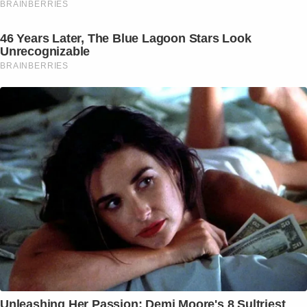
BRAINBERRIES
46 Years Later, The Blue Lagoon Stars Look
Unrecognizable
BRAINBERRIES
Unleashing Her Passion: Demi Moore's 8 Sultriest