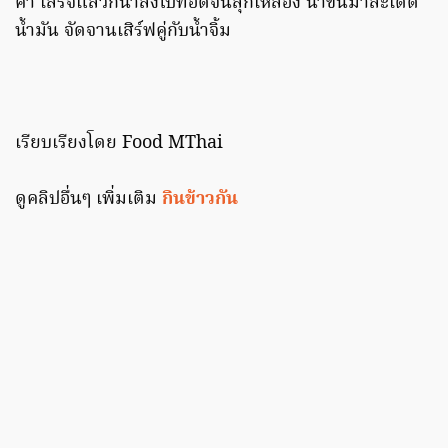
คำ เสร็จแล้วก็นำลงไปทอดจนสุกเหลือง นำขึ้นมาสะเด็ด
น้ำมัน จัดจานเสิร์ฟคู่กับน้ำจิ้ม
เรียบเรียงโดย Food MThai
ดูคลิปอื่นๆ เพิ่มเติม
กินข้าวกัน