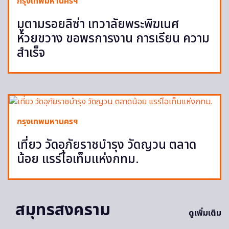
กรุงเทพมหานครฯ
มูตามรอยลิซ่า เทวาลัยพระพิฆเนศ
ห้วยขวาง ขอพรการงาน การเรียน ความ
สำเร็จ
กรุงเทพมหานครฯ
เที่ยว วัดอุภัยราชบำรุง วัดญวน ตลาด
น้อย แรร์ไอเท็มแห่งกทม.
สมุทรสงคราม
ดูเพิ่มเติม