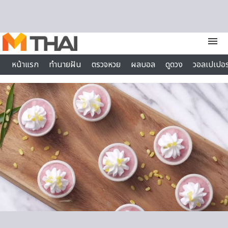
Skip to content
menu
หน้าแรก
ทำนายฝัน
ตรวจหวย
ผลบอล
ดูดวง
วอลเปเปอร
ไลฟ์สไตล์