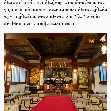
เป็นเทพเจ้าองค์เดียวที่เป็นผู้หญิง มีเอกลักษณ์คือถือพิณ
ญี่ปุ่น ซึ่งลานด้านนอกจะเห็นหินแกะสลักเป็นพิณญี่ปุ่นตั้ง
อยู่ ชาวญี่ปุ่นนับถือเทพเบ็นไซเท็น เป็น ? ใน ? เทพเจ้า
แห่งโชคลาภของคนญี่ปุ่นกันเลยทีเดียว