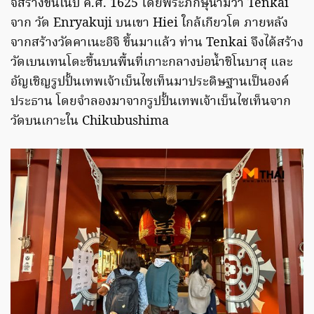
จิสร้างขึ้นในปี ค.ศ. 1625 โดยพระภิกษุนามว่า Tenkai
จาก วัด Enryakuji บนเขา Hiei ใกล้เกียวโต ภายหลัง
จากสร้างวัดคาเนะอิจิ ขึ้นมาแล้ว ท่าน Tenkai จึงได้สร้าง
วัดเบนเทนโดะขึ้นบนพื้นที่เกาะกลางบ่อน้ำชิโนบาสุ และ
อัญเชิญรูปปั้นเทพเจ้าเบ็นไซเท็นมาประดิษฐานเป็นองค์
ประธาน โดยจำลองมาจากรูปปั้นเทพเจ้าเบ็นไซเท็นจาก
วัดบนเกาะใน Chikubushima