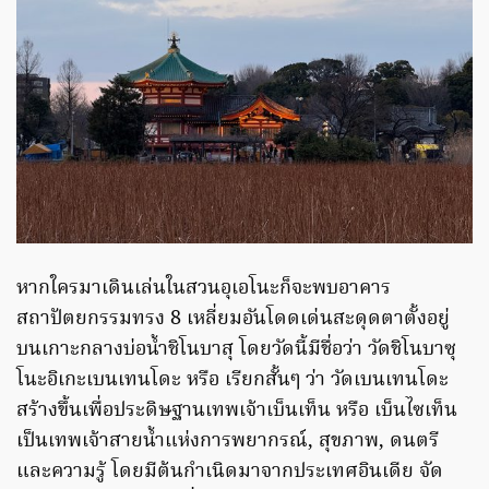
หากใครมาเดินเล่นในสวนอุเอโนะก็จะพบอาคาร
สถาปัตยกรรมทรง 8 เหลี่ยมอันโดดเด่นสะดุดตาตั้งอยู่
บนเกาะกลางบ่อน้ำชิโนบาสุ โดยวัดนี้มีชื่อว่า วัดชิโนบาซุ
โนะอิเกะเบนเทนโดะ หรือ เรียกสั้นๆ ว่า วัดเบนเทนโดะ
สร้างขึ้นเพื่อประดิษฐานเทพเจ้าเบ็นเท็น หรือ เบ็นไซเท็น
เป็นเทพเจ้าสายน้ำแห่งการพยากรณ์, สุขภาพ, ดนตรี
และความรู้ โดยมีต้นกำเนิดมาจากประเทศอินเดีย จัด