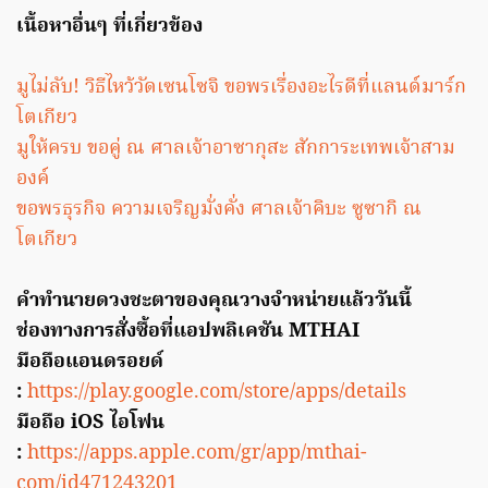
เนื้อหาอื่นๆ ที่เกี่ยวข้อง
มูไม่ลับ! วิธีไหว้วัดเซนโซจิ ขอพรเรื่องอะไรดีที่แลนด์มาร์ก
โตเกียว
มูให้ครบ ขอคู่ ณ ศาลเจ้าอาซากุสะ สักการะเทพเจ้าสาม
องค์
ขอพรธุรกิจ ความเจริญมั่งคั่ง ศาลเจ้าคิบะ ซูซากิ ณ
โตเกียว
คำทำนายดวงชะตาของคุณวางจำหน่ายแล้ววันนี้
ช่องทางการสั่งซื้อที่แอปพลิเคชัน MTHAI
มือถือแอนดรอยด์
:
https://play.google.com/store/apps/details
มือถือ iOS ไอโฟน
:
https://apps.apple.com/gr/app/mthai-
com/id471243201