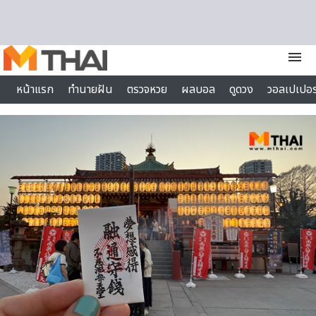
Skip to content
menu
หน้าแรก
ทำนายฝัน
ตรวจหวย
ผลบอล
ดูดวง
วอลเปเปอร
ไลฟ์สไตล์