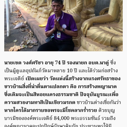
นายเขต วงศ์ศรีชา อายุ 74 ปี รองนายก อบต.นาคู่
ซึ่ง
เป็นผู้ดูแลอุปถัมภ์วัดมาหลาย 10 ปี และได้ร่วมก่อสร้าง
พระเจดีย์
เปิดเผยว่า วัดแห่งนี้สร้างจากแรงศรัทธาของ
ชาวบ้านสิ่งที่น่าตื่นตาแปลกตา คือ การสร้างพญานาค
ซึ่งเดิมจะเป็นสีหอยแครงธรรมชาติ ปัจจุบันบูรณะเพื่อ
ความสวยงามทาสีเป็นเขียวมรกต
ชาวบ้านต่างเชื่อกันว่า
หากใครได้มากราบขอพรจะมีโชคลาภร่ำรวย
ด้วยบุญ
บารมีขององค์พระเจดีย์ 84,000 พระธรรมขันธ์ รวมถึง
องค์พญานาคจะปกปักษ์รักษาคุ้มภัย ประทานพรให้มี