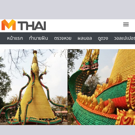
Skip to content
menu
หน้าแรก
ทำนายฝัน
ตรวจหวย
ผลบอล
ดูดวง
วอลเปเปอร
ไลฟ์สไตล์