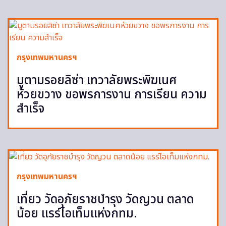
กรุงเทพมหานครฯ
มูตามรอยลิซ่า เทวาลัยพระพิฆเนศ
ห้วยขวาง ขอพรการงาน การเรียน ความ
สำเร็จ
กรุงเทพมหานครฯ
เที่ยว วัดอุภัยราชบำรุง วัดญวน ตลาด
น้อย แรร์ไอเท็มแห่งกทม.