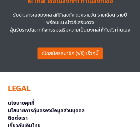
MThai เชื่อในสิ่งที่ทำ ทำในสิ่งที่เชื่อ
รับข่าวสารเลขมงคล สถิติเลขดัง ดวงรายวัน รายเดือน รายปี
พร้อมแนะนำวิธีเสริมดวง
ลุ้นรับรางวัลจากกิจกรรมเสริมความเป็นมงคลให้กับตัวท่านเอง
เปิดสมัครสมาชิก (ฟรี) เร็วๆนี้
LEGAL
นโยบายคุกกี้
นโยบายการคุ้มครองข้อมูลส่วนบุคคล
ติดต่อเรา
เกี่ยวกับเอ็มไทย