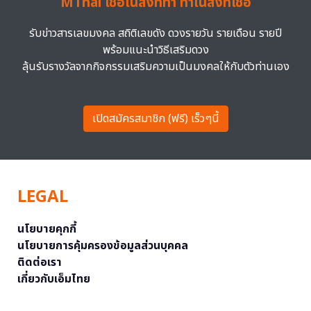
MThai เชื่อในสิ่งที่ทำ ทำในสิ่งที่เชื่อ
รับข่าวสารเลขมงคล สถิติเลขดัง ดวงรายวัน รายเดือน รายปี
พร้อมแนะนำวิธีเสริมดวง
ลุ้นรับรางวัลจากกิจกรรมเสริมความเป็นมงคลให้กับตัวท่านเอง
เปิดสมัครสมาชิก (ฟรี) เร็วๆนี้
LEGAL
นโยบายคุกกี้
นโยบายการคุ้มครองข้อมูลส่วนบุคคล
ติดต่อเรา
เกี่ยวกับเอ็มไทย