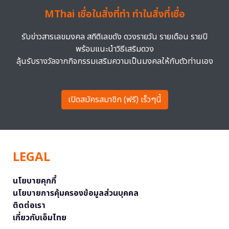
MThai เชื่อในสิ่งที่ทำ ทำในสิ่งที่เชื่อ
รับข่าวสารเลขมงคล สถิติเลขดัง ดวงรายวัน รายเดือน รายปี
พร้อมแนะนำวิธีเสริมดวง
ลุ้นรับรางวัลจากกิจกรรมเสริมความเป็นมงคลให้กับตัวท่านเอง
เปิดสมัครสมาชิก (ฟรี) เร็วๆนี้
LEGAL
นโยบายคุกกี้
นโยบายการคุ้มครองข้อมูลส่วนบุคคล
ติดต่อเรา
เกี่ยวกับเอ็มไทย