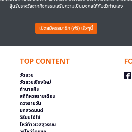
ลุ้นรับรางวัลจากกิจกรรมเสริมความเป็นมงคลให้กับตัวท่านเอง
เปิดสมัครสมาชิก (ฟรี) เร็วๆนี้
TOP CONTENT
F
วัดสวย
วัดสวยเชียงใหม่
ทำนายฝัน
สถิติหวยรายเดือน
ดวงรายวัน
บทสวดมนต์
วิธีบนไอ้ไข่
ไหว้ท้าวเวสสุวรรณ
วิธีไหว้วัดแขก