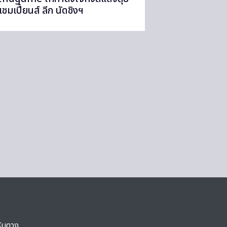
แชมเปี้ยนส์ ลีก นัดชิงฯ
ริมดวง