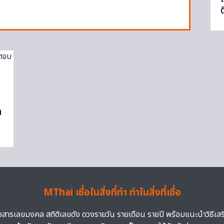
!
ต
MThai เชื่อในสิ่งที่ทำ ทำในสิ่งที่เชื่อ
าวสารเลขมงคล สถิติเลขดัง ดวงรายวัน รายเดือน รายปี พร้อมแนะนำวิธีเส