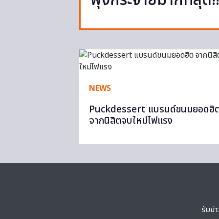
พุ่งกระจายมากที่สุด!
NEWS
Puckdessert แบรนด์ขนมยอดฮิ
จากนิสิตจบใหม่ไฟแรง
รับข่