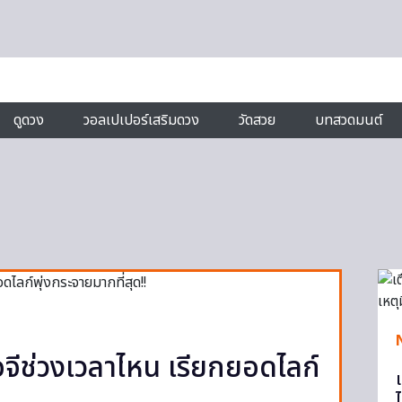
ดูดวง
วอลเปเปอร์เสริมดวง
วัดสวย
บทสวดมนต์
จีช่วงเวลาไหน เรียกยอดไลก์