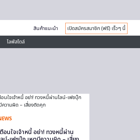
สินค้าแนะนำ
เปิดสมัครสมาชิก (ฟรี) เร็วๆ นี้
ไลฟ์สไตล์
NEWS
เตือนใจเจ้าหนี้ อย่า! ทวงหนี้ผ่าน
ไลน์-เฟซบุ๊ก เหตุมีความผิด – เสี่ยง