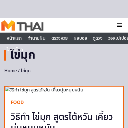
Skip to content
menu
หน้าแรก
ทำนายฝัน
ตรวจหวย
ผลบอล
ดูดวง
วอลเปเปอร
ไลฟ์สไตล์
ไข่มุก
Home
/ ไข่มุก
FOOD
วิธีทำ ไข่มุก สูตรไต้หวัน เคี้ยว