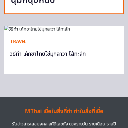
นุ่มหนุบหนับ
TRAVEL
วิธีทำ เค้กชาไทยไข่มุกลาวา ไส้ทะลัก
MThai เชื่อในสิ่งที่ทำ ทำในสิ่งที่เชื่อ
รับข่าวสารเลขมงคล สถิติเลขดัง ดวงรายวัน รายเดือน รายปี