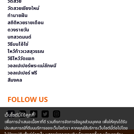
วัดสวย
วัดสวยเชียงใหม่
ทำนายฝัน
สถิติหวยรายเดือน
ดวงรายวัน
บทสวดมนต์
วิธีบนไอ้ไข่
ไหว้ท้าวเวสสุวรรณ
วิธีไหว้วัดแขก
วอลเปเปอร์พระแม่ลักษมี
วอลเปเปอร์ ฟรี
สีมงคล
FOLLOW US
เว็บไซต์นี้ใช้คุกกี้
เพื่อการนำเสนอเนื้อหาที่ดี รวมถึงการจัดการข้อมูลส่วนบุคคล เพื่อให้คุณได้รับ
ประสบการณ์ที่ดีบนบริการของเว็บไซต์เรา หากคุณใช้บริการเว็บไซต์นี้ต่อไปโดย