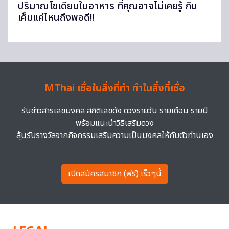
ปริมาณโซเดียมในอาหาร ที่คุณอาจไม่เคยรู้ กิน
เค็มแค่ไหนถึงพอดี!!
MThai เชื่อในสิ่งที่ทำ ทำในสิ่งที่เชื่อ
รับข่าวสารเลขมงคล สถิติเลขดัง ดวงรายวัน รายเดือน รายปี
พร้อมแนะนำวิธีเสริมดวง
ลุ้นรับรางวัลจากกิจกรรมเสริมความเป็นมงคลให้กับตัวท่านเอง
เปิดสมัครสมาชิก (ฟรี) เร็วๆนี้