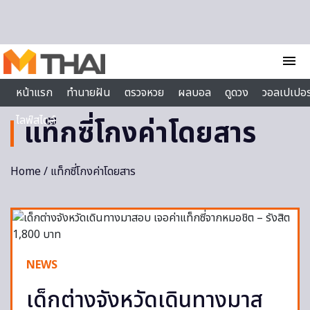
Skip to content
menu
หน้าแรก
ทำนายฝัน
ตรวจหวย
ผลบอล
ดูดวง
วอลเปเปอร
ไลฟ์สไตล์
แท็กซี่โกงค่าโดยสาร
Home
/ แท็กซี่โกงค่าโดยสาร
NEWS
เด็กต่างจังหวัดเดินทางมาส