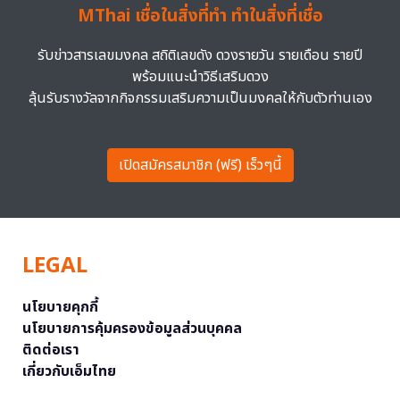
MThai เชื่อในสิ่งที่ทำ ทำในสิ่งที่เชื่อ
รับข่าวสารเลขมงคล สถิติเลขดัง ดวงรายวัน รายเดือน รายปี
พร้อมแนะนำวิธีเสริมดวง
ลุ้นรับรางวัลจากกิจกรรมเสริมความเป็นมงคลให้กับตัวท่านเอง
เปิดสมัครสมาชิก (ฟรี) เร็วๆนี้
LEGAL
นโยบายคุกกี้
นโยบายการคุ้มครองข้อมูลส่วนบุคคล
ติดต่อเรา
เกี่ยวกับเอ็มไทย